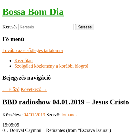
Bossa Bom Dia
Keresés
Fő menü
Tovább az elsődleges tartalomra
Kezdőlap
Szolgálati közlemény a korábbi blogról
Bejegyzés navigáció
←
Előző
Következő
→
BBD radioshow 04.01.2019 – Jesus Cristo
Közzétéve
04/01/2019
Szerző:
tomanek
15:05:05
01. Dorival Caymmi – Retirantes (from “Escrava Isaura”)