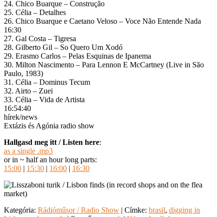
24. Chico Buarque – Construção
25. Célia – Detalhes
26. Chico Buarque e Caetano Veloso – Voce Não Entende Nada
16:30
27. Gal Costa – Tigresa
28. Gilberto Gil – So Quero Um Xodó
29. Erasmo Carlos – Pelas Esquinas de Ipanema
30. Milton Nascimento – Para Lennon E McCartney (Live in São
Paulo, 1983)
31. Célia – Dominus Tecum
32. Airto – Zuei
33. Célia – Vida de Artista
16:54:40
hírek/news
Extázis és Agónia radio show
Hallgasd meg itt / Listen here
:
as a single .mp3
or in ~ half an hour long parts:
15:00
|
15:30
|
16:00
|
16:30
Kategória:
Rádióműsor / Radio Show
| Címke:
brasil
,
digging in