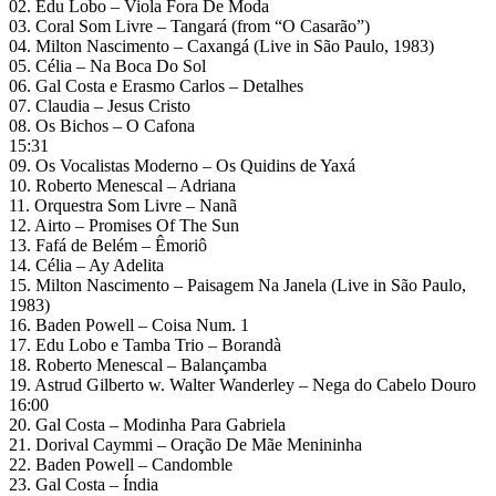
02. Edu Lobo – Viola Fora De Moda
03. Coral Som Livre – Tangará (from “O Casarão”)
04. Milton Nascimento – Caxangá (Live in São Paulo, 1983)
05. Célia – Na Boca Do Sol
06. Gal Costa e Erasmo Carlos – Detalhes
07. Claudia – Jesus Cristo
08. Os Bichos – O Cafona
15:31
09. Os Vocalistas Moderno – Os Quidins de Yaxá
10. Roberto Menescal – Adriana
11. Orquestra Som Livre – Nanã
12. Airto – Promises Of The Sun
13. Fafá de Belém – Êmoriô
14. Célia – Ay Adelita
15. Milton Nascimento – Paisagem Na Janela (Live in São Paulo,
1983)
16. Baden Powell – Coisa Num. 1
17. Edu Lobo e Tamba Trio – Borandà
18. Roberto Menescal – Balançamba
19. Astrud Gilberto w. Walter Wanderley – Nega do Cabelo Douro
16:00
20. Gal Costa – Modinha Para Gabriela
21. Dorival Caymmi – Oração De Mãe Menininha
22. Baden Powell – Candomble
23. Gal Costa – Índia