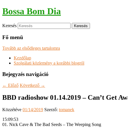
Bossa Bom Dia
Keresés
Fő menü
Tovább az elsődleges tartalomra
Kezdőlap
Szolgálati közlemény a korábbi blogról
Bejegyzés navigáció
←
Előző
Következő
→
BBD radioshow 01.14.2019 – Can’t Get Aw
Közzétéve
01/14/2019
Szerző:
tomanek
15:09:53
01. Nick Cave & The Bad Seeds – The Weeping Song