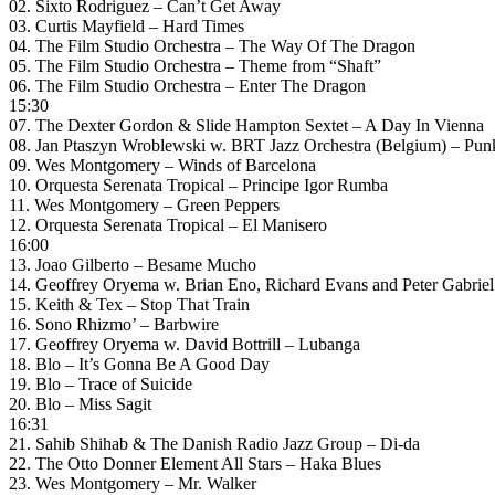
02. Sixto Rodriguez – Can’t Get Away
03. Curtis Mayfield – Hard Times
04. The Film Studio Orchestra – The Way Of The Dragon
05. The Film Studio Orchestra – Theme from “Shaft”
06. The Film Studio Orchestra – Enter The Dragon
15:30
07. The Dexter Gordon & Slide Hampton Sextet – A Day In Vienna
08. Jan Ptaszyn Wroblewski w. BRT Jazz Orchestra (Belgium) – Pun
09. Wes Montgomery – Winds of Barcelona
10. Orquesta Serenata Tropical – Principe Igor Rumba
11. Wes Montgomery – Green Peppers
12. Orquesta Serenata Tropical – El Manisero
16:00
13. Joao Gilberto – Besame Mucho
14. Geoffrey Oryema w. Brian Eno, Richard Evans and Peter Gabrie
15. Keith & Tex – Stop That Train
16. Sono Rhizmo’ – Barbwire
17. Geoffrey Oryema w. David Bottrill – Lubanga
18. Blo – It’s Gonna Be A Good Day
19. Blo – Trace of Suicide
20. Blo – Miss Sagit
16:31
21. Sahib Shihab & The Danish Radio Jazz Group – Di-da
22. The Otto Donner Element All Stars – Haka Blues
23. Wes Montgomery – Mr. Walker