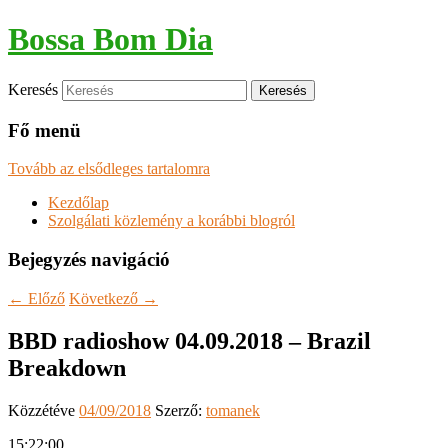
Bossa Bom Dia
Keresés
Fő menü
Tovább az elsődleges tartalomra
Kezdőlap
Szolgálati közlemény a korábbi blogról
Bejegyzés navigáció
←
Előző
Következő
→
BBD radioshow 04.09.2018 – Brazil
Breakdown
Közzétéve
04/09/2018
Szerző:
tomanek
15:22:00