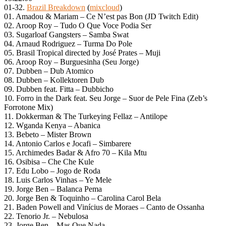
01-32.
Brazil Breakdown
(
mixcloud
)
01. Amadou & Mariam – Ce N’est pas Bon (JD Twitch Edit)
02. Aroop Roy – Tudo O Que Voce Podia Ser
03. Sugarloaf Gangsters – Samba Swat
04. Arnaud Rodriguez – Turma Do Pole
05. Brasil Tropical directed by José Prates – Muji
06. Aroop Roy – Burguesinha (Seu Jorge)
07. Dubben – Dub Atomico
08. Dubben – Kollektoren Dub
09. Dubben feat. Fitta – Dubbicho
10. Forro in the Dark feat. Seu Jorge – Suor de Pele Fina (Zeb’s
Forrotone Mix)
11. Dokkerman & The Turkeying Fellaz – Antilope
12. Wganda Kenya – Abanica
13. Bebeto – Mister Brown
14. Antonio Carlos e Jocafi – Simbarere
15. Archimedes Badar & Afro 70 – Kila Mtu
16. Osibisa – Che Che Kule
17. Edu Lobo – Jogo de Roda
18. Luis Carlos Vinhas – Ye Mele
19. Jorge Ben – Balanca Pema
20. Jorge Ben & Toquinho – Carolina Carol Bela
21. Baden Powell and Vinícius de Moraes – Canto de Ossanha
22. Tenorio Jr. – Nebulosa
23. Jorge Ben – Mas Que Nada