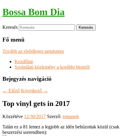
Bossa Bom Dia
Keresés
Fő menü
Tovább az elsődleges tartalomra
Kezdőlap
Szolgálati közlemény a korábbi blogról
Bejegyzés navigáció
←
Előző
Következő
→
Top vinyl gets in 2017
Közzétéve
12/30/2017
Szerző:
tomanek
Talán ez a 81 lemez a legjobb az idén behúzottak közül (csak
beszerzési sorrendben):