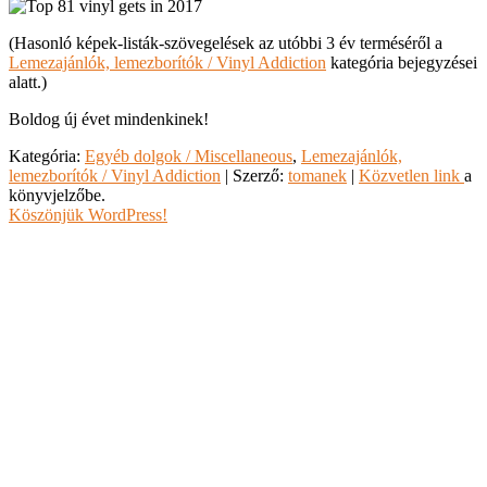
(Hasonló képek-listák-szövegelések az utóbbi 3 év terméséről a
Lemezajánlók, lemezborítók / Vinyl Addiction
kategória bejegyzései
alatt.)
Boldog új évet mindenkinek!
Kategória:
Egyéb dolgok / Miscellaneous
,
Lemezajánlók,
lemezborítók / Vinyl Addiction
| Szerző:
tomanek
|
Közvetlen link
a
könyvjelzőbe.
Köszönjük WordPress!