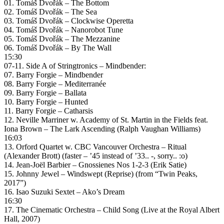
01. Tomáš Dvořák ‎– The Bottom
02. Tomáš Dvořák ‎– The Sea
03. Tomáš Dvořák ‎– Clockwise Operetta
04. Tomáš Dvořák ‎– Nanorobot Tune
05. Tomáš Dvořák ‎– The Mezzanine
06. Tomáš Dvořák ‎– By The Wall
15:30
07-11. Side A of Stringtronics – Mindbender:
07. Barry Forgie – Mindbender
08. Barry Forgie – Mediterranée
09. Barry Forgie – Ballata
10. Barry Forgie – Hunted
11. Barry Forgie – Catharsis
12. Neville Marriner w. Academy of St. Martin in the Fields feat.
Iona Brown – The Lark Ascending (Ralph Vaughan Williams)
16:03
13. Orford Quartet w. CBC Vancouver Orchestra – Ritual
(Alexander Brott) (faster – ’45 instead of ’33.. -, sorry.. :o)
14. Jean-Joël Barbier – Gnossienes Nos 1-2-3 (Erik Satie)
15. Johnny Jewel – Windswept (Reprise) (from “Twin Peaks,
2017”)
16. Isao Suzuki Sextet – Ako’s Dream
16:30
17. The Cinematic Orchestra – Child Song (Live at the Royal Albert
Hall, 2007)