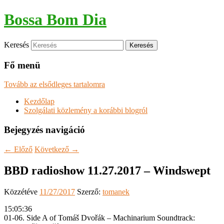
Bossa Bom Dia
Keresés
Fő menü
Tovább az elsődleges tartalomra
Kezdőlap
Szolgálati közlemény a korábbi blogról
Bejegyzés navigáció
←
Előző
Következő
→
BBD radioshow 11.27.2017 – Windswept
Közzétéve
11/27/2017
Szerző:
tomanek
15:05:36
01-06. Side A of Tomáš Dvořák ‎– Machinarium Soundtrack: