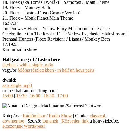
18. Floex (aka Tomáš Dvořák) ‎– Samorost 3 Main Theme
19. Floex – Monkey Bath
20. Floex – Taste of Tea (Cosmic Version)
21. Floex – Monk Planet Main Theme
16:57:34
hírek/news + Floex – Yellow Furry Mushroom Tune / The
Celebration / On The Roof Of The Yellow Psychedelic Mushroom /
Prenatal Hunters (Floex Revision) / Lianas / Monkey Bath
17:19:53
Kontúr radio show
Hallgasd meg itt / Listen here
:
egyben / with a single .m3u
vagy/or
félórás részletekben / in half an hour parts
dwnld
:
as a single .mp3
or in ~ half an hour long parts:
15:00
|
15:30
|
16:00
|
16:30
|
17:00
Kategória:
Rádióműsor / Radio Show
| Címke:
classical
,
downtempo
| Szerző:
tomanek
|
Közvetlen link
a könyvjelzőbe.
Köszönjük WordPress!