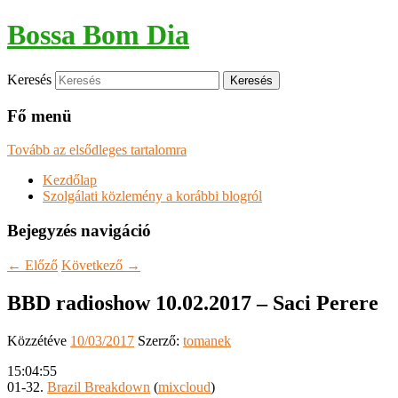
Bossa Bom Dia
Keresés
Fő menü
Tovább az elsődleges tartalomra
Kezdőlap
Szolgálati közlemény a korábbi blogról
Bejegyzés navigáció
←
Előző
Következő
→
BBD radioshow 10.02.2017 – Saci Perere
Közzétéve
10/03/2017
Szerző:
tomanek
15:04:55
01-32.
Brazil Breakdown
(
mixcloud
)