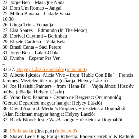
23. Jorge Ben – Mas Que Nada
24. Dom Um Romao – Jangal
25. Milton Banana – Cidade Vazia
16:30
26. Ginga Trio – Yemanja
27. Elsa Soares – Edmundo (In The Mood)
28. Dorival Caymmi – Berimbau
29. Elizete Cardoso – Vida Bela
30. Brasil Canta – Saci Perere
31. Jorge Ben – Lalari-Olala
32. Evinha – Esperar Pra Ver
–
33-37.
Helyey László emlékére
(
mixcloud
)
33. Alberto Iglesias: Alicia Vive – from ‘Hable Con Ella’ + Francis
Jammes: Meztelen ülsz majd (előadja: Helyey László)
34. Joe Hisaishi: Painters – from ‘Hana-Bi’ + Vajda János: Húsz év
múlva (előadja: Helyey László)
35. Vono Box: Panama + Cyrano de Bergerac: Orr-monológ
(Gerard Depardieu magyar hangja: Helyey László)
36. David Axelrod: Merlin’s Prophecy + részletek a Dogmából
(Alan Rickman magyar hangja: Helyey László)
37. Black Blood: Jesue Wa-Basongu + részletek a Dogmából
–
38.
Főnixmadár
(first part) (
mixcloud
)
38. Shawn Lee’s Ping Pong Orchestra: Phoenix Firebird & Radnóti