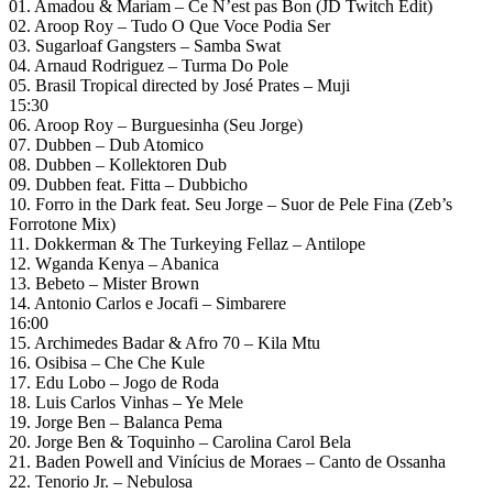
01. Amadou & Mariam – Ce N’est pas Bon (JD Twitch Edit)
02. Aroop Roy – Tudo O Que Voce Podia Ser
03. Sugarloaf Gangsters – Samba Swat
04. Arnaud Rodriguez – Turma Do Pole
05. Brasil Tropical directed by José Prates – Muji
15:30
06. Aroop Roy – Burguesinha (Seu Jorge)
07. Dubben – Dub Atomico
08. Dubben – Kollektoren Dub
09. Dubben feat. Fitta – Dubbicho
10. Forro in the Dark feat. Seu Jorge – Suor de Pele Fina (Zeb’s
Forrotone Mix)
11. Dokkerman & The Turkeying Fellaz – Antilope
12. Wganda Kenya – Abanica
13. Bebeto – Mister Brown
14. Antonio Carlos e Jocafi – Simbarere
16:00
15. Archimedes Badar & Afro 70 – Kila Mtu
16. Osibisa – Che Che Kule
17. Edu Lobo – Jogo de Roda
18. Luis Carlos Vinhas – Ye Mele
19. Jorge Ben – Balanca Pema
20. Jorge Ben & Toquinho – Carolina Carol Bela
21. Baden Powell and Vinícius de Moraes – Canto de Ossanha
22. Tenorio Jr. – Nebulosa