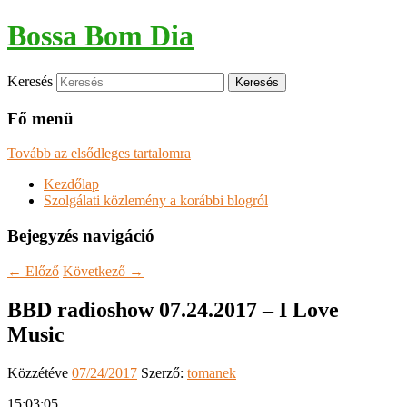
Bossa Bom Dia
Keresés
Fő menü
Tovább az elsődleges tartalomra
Kezdőlap
Szolgálati közlemény a korábbi blogról
Bejegyzés navigáció
←
Előző
Következő
→
BBD radioshow 07.24.2017 – I Love
Music
Közzétéve
07/24/2017
Szerző:
tomanek
15:03:05