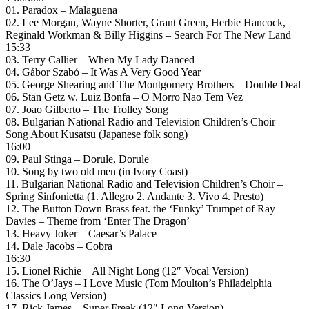
01. Paradox – Malaguena
02. Lee Morgan, Wayne Shorter, Grant Green, Herbie Hancock,
Reginald Workman & Billy Higgins – Search For The New Land
15:33
03. Terry Callier – When My Lady Danced
04. Gábor Szabó – It Was A Very Good Year
05. George Shearing and The Montgomery Brothers – Double Deal
06. Stan Getz w. Luiz Bonfa – O Morro Nao Tem Vez
07. Joao Gilberto – The Trolley Song
08. Bulgarian National Radio and Television Children’s Choir –
Song About Kusatsu (Japanese folk song)
16:00
09. Paul Stinga – Dorule, Dorule
10. Song by two old men (in Ivory Coast)
11. Bulgarian National Radio and Television Children’s Choir –
Spring Sinfonietta (1. Allegro 2. Andante 3. Vivo 4. Presto)
12. The Button Down Brass feat. the ‘Funky’ Trumpet of Ray
Davies – Theme from ‘Enter The Dragon’
13. Heavy Joker – Caesar’s Palace
14. Dale Jacobs – Cobra
16:30
15. Lionel Richie – All Night Long (12″ Vocal Version)
16. The O’Jays – I Love Music (Tom Moulton’s Philadelphia
Classics Long Version)
17. Rick James – Super Freak (12″ Long Version)