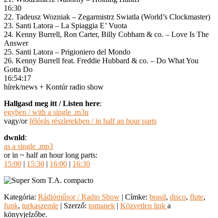
16:30
22. Tadeusz Wozniak – Zegarmistrz Swiatla (World’s Clockmaster)
23. Santi Latora – La Spiaggia E’ Vuota
24. Kenny Burrell, Ron Carter, Billy Cobham & co. – Love Is The
Answer
25. Santi Latora – Prigioniero del Mondo
26. Kenny Burrell feat. Freddie Hubbard & co. – Do What You
Gotta Do
16:54:17
hírek/news + Kontúr radio show
Hallgasd meg itt / Listen here
:
egyben / with a single .m3u
vagy/or
félórás részletekben / in half an hour parts
dwnld
:
as a single .mp3
or in ~ half an hour long parts:
15:00
|
15:30
|
16:00
|
16:30
Kategória:
Rádióműsor / Radio Show
| Címke:
brasil
,
disco
,
flute
,
funk
,
turkaszemle
| Szerző:
tomanek
|
Közvetlen link
a
könyvjelzőbe.