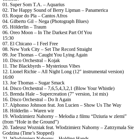
01. Super Som T.A. – Aquarius
02. The Happy Sound of Berry Lipman – Panamerica
03. Roque do Pla – Cantos Afros
04. Gilberto Gil – Nega (Photograph Blues)
05. Hölderlin – Traum
06. Oreo Moon – In The Darkest Part Of You
15:30
07. El Chicano – I Feel Free
08. New York City – Set The Record Straight
09. Joe Thomas – Caught You Lying Again
10. Disco Orchestral – Kojak
11. The Blackbyrds – Mysterious Vibes
12. Lionel Richie – All Night Long (12″ instrumental version)
16:00
13. Joe Thomas – Sugar Smack
14. Disco Orchestral – 7,6,5,4,3,2,1 (Blow Your Whistle)
15. Brenda Hale – Supercreation (7″ version, 1st mix)
16. Disco Orchestral – Do It Again
17. Alphonso Johnson feat. Jon Lucien – Show Us The Way
18. Hölderlin – Waren wir
19. Wlodzimierz Nahorny – Melodia z filmu “Dziuria w zlemi”
(from “Hole in the Ground”)
20. Tadeusz Wozniak feat. Wlodzimierz Nahorny – Zatrzymala Sie
Godzina (Time’s Stopped)
21. Wlodzimierz Nahorny – Holding Hands