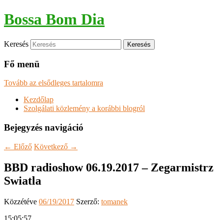
Bossa Bom Dia
Keresés
Fő menü
Tovább az elsődleges tartalomra
Kezdőlap
Szolgálati közlemény a korábbi blogról
Bejegyzés navigáció
←
Előző
Következő
→
BBD radioshow 06.19.2017 – Zegarmistrz
Swiatla
Közzétéve
06/19/2017
Szerző:
tomanek
15:05:57