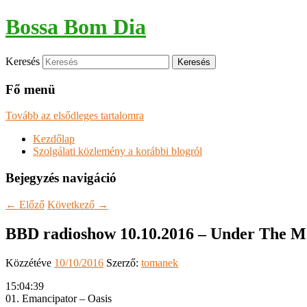
Bossa Bom Dia
Keresés
Fő menü
Tovább az elsődleges tartalomra
Kezdőlap
Szolgálati közlemény a korábbi blogról
Bejegyzés navigáció
←
Előző
Következő
→
BBD radioshow 10.10.2016 – Under The M
Közzétéve
10/10/2016
Szerző:
tomanek
15:04:39
01. Emancipator – Oasis