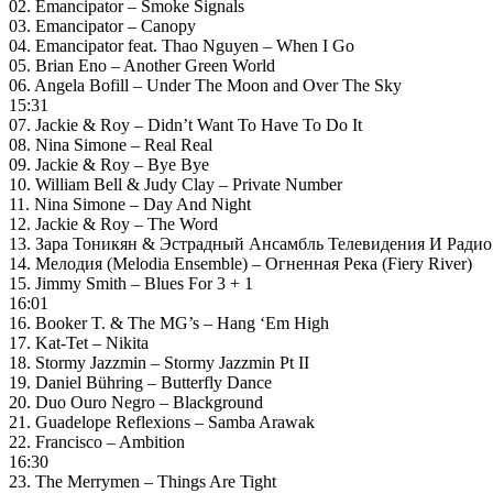
02. Emancipator – Smoke Signals
03. Emancipator – Canopy
04. Emancipator feat. Thao Nguyen – When I Go
05. Brian Eno – Another Green World
06. Angela Bofill – Under The Moon and Over The Sky
15:31
07. Jackie & Roy – Didn’t Want To Have To Do It
08. Nina Simone – Real Real
09. Jackie & Roy – Bye Bye
10. William Bell & Judy Clay – Private Number
11. Nina Simone – Day And Night
12. Jackie & Roy – The Word
13. Зара Тоникян & Эстрадный Ансамбль Телевидения И Радио
14. Мелодия (Melodia Ensemble) – Огненная Река (Fiery River)
15. Jimmy Smith – Blues For 3 + 1
16:01
16. Booker T. & The MG’s – Hang ‘Em High
17. Kat-Tet – Nikita
18. Stormy Jazzmin – Stormy Jazzmin Pt II
19. Daniel Bühring – Butterfly Dance
20. Duo Ouro Negro – Blackground
21. Guadelope Reflexions – Samba Arawak
22. Francisco – Ambition
16:30
23. The Merrymen – Things Are Tight