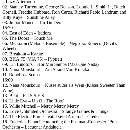
– Lazy Afternoon
02. Stanley Turrentine, George Benson, Lonnie L. Smith Jr., Butch
Cornell, Freddie Hubbard, Ron Carter, Richard Pablo Landrum and
Billy Kaye – Sunshine Alley
03. Junior Mance – Tin Tin Deo
15:30
04. East of Eden – Isadora
05. The Doors – Touch Me
06. Мелодия (Melodia Ensemble) – Чертово Колесо (Devil’s
Wheel)
07. Breakout – Karate
08. ВИА 75 (VIA 75) – Гуриец
09. Lill Lindfors – Hör Min Samba (Mas Que Nada)
10. Nana Mouskouri – Am Strand Von Korsika
11. Bonobo – Scuba
16:00
12. Nana Mouskouri – Küsse süßer als Wein (Kisses Sweeter Than
Wine)
13. Bent – K.I.S.S.E.S.
14. Little Eva – Up On The Roof
15. Willie Mitchell – Mercy Mercy Mercy
16. Love Unlimited Orchestra – Strange Games & Things
17. The Electric Prunes feat. David Axelrod – Credo
18. Frederick Fennell conducting the Eastman-Rochester “Pops”
Orchestra – Lecuona: Andalucía