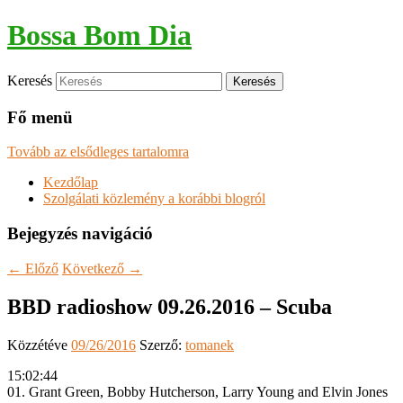
Bossa Bom Dia
Keresés
Fő menü
Tovább az elsődleges tartalomra
Kezdőlap
Szolgálati közlemény a korábbi blogról
Bejegyzés navigáció
←
Előző
Következő
→
BBD radioshow 09.26.2016 – Scuba
Közzétéve
09/26/2016
Szerző:
tomanek
15:02:44
01. Grant Green, Bobby Hutcherson, Larry Young and Elvin Jones