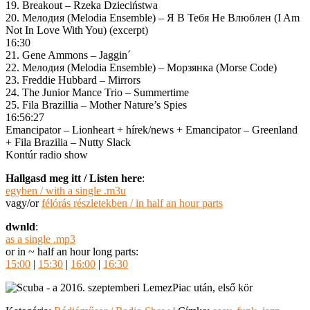
19. Breakout – Rzeka Dzieciństwa
20. Мелодия (Melodia Ensemble) – Я В Тебя Не Влюблен (I Am
Not In Love With You) (excerpt)
16:30
21. Gene Ammons – Jaggin´
22. Мелодия (Melodia Ensemble) – Морзянка (Morse Code)
23. Freddie Hubbard – Mirrors
24. The Junior Mance Trio – Summertime
25. Fila Brazillia – Mother Nature’s Spies
16:56:27
Emancipator – Lionheart + hírek/news + Emancipator – Greenland
+ Fila Brazilia – Nutty Slack
Kontúr radio show
Hallgasd meg itt / Listen here
:
egyben / with a single .m3u
vagy/or
félórás részletekben / in half an hour parts
dwnld
:
as a single .mp3
or in ~ half an hour long parts:
15:00
|
15:30
|
16:00
|
16:30