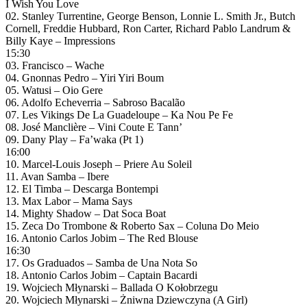
I Wish You Love
02. Stanley Turrentine, George Benson, Lonnie L. Smith Jr., Butch
Cornell, Freddie Hubbard, Ron Carter, Richard Pablo Landrum &
Billy Kaye – Impressions
15:30
03. Francisco – Wache
04. Gnonnas Pedro – Yiri Yiri Boum
05. Watusi – Oio Gere
06. Adolfo Echeverria – Sabroso Bacalão
07. Les Vikings De La Guadeloupe – Ka Nou Pe Fe
08. José Manclière – Vini Coute E Tann’
09. Dany Play – Fa’waka (Pt 1)
16:00
10. Marcel-Louis Joseph – Priere Au Soleil
11. Avan Samba – Ibere
12. El Timba – Descarga Bontempi
13. Max Labor – Mama Says
14. Mighty Shadow – Dat Soca Boat
15. Zeca Do Trombone & Roberto Sax – Coluna Do Meio
16. Antonio Carlos Jobim – The Red Blouse
16:30
17. Os Graduados – Samba de Una Nota So
18. Antonio Carlos Jobim – Captain Bacardi
19. Wojciech Młynarski – Ballada O Kołobrzegu
20. Wojciech Młynarski – Żniwna Dziewczyna (A Girl)