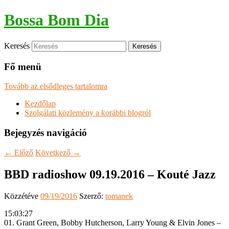
Bossa Bom Dia
Keresés
Fő menü
Tovább az elsődleges tartalomra
Kezdőlap
Szolgálati közlemény a korábbi blogról
Bejegyzés navigáció
←
Előző
Következő
→
BBD radioshow 09.19.2016 – Kouté Jazz
Közzétéve
09/19/2016
Szerző:
tomanek
15:03:27
01. Grant Green, Bobby Hutcherson, Larry Young & Elvin Jones –