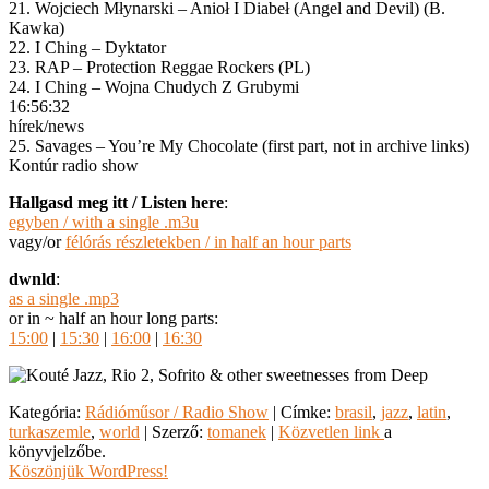
21. Wojciech Młynarski – Anioł I Diabeł (Angel and Devil) (B.
Kawka)
22. I Ching – Dyktator
23. RAP – Protection Reggae Rockers (PL)
24. I Ching – Wojna Chudych Z Grubymi
16:56:32
hírek/news
25. Savages – You’re My Chocolate (first part, not in archive links)
Kontúr radio show
Hallgasd meg itt / Listen here
:
egyben / with a single .m3u
vagy/or
félórás részletekben / in half an hour parts
dwnld
:
as a single .mp3
or in ~ half an hour long parts:
15:00
|
15:30
|
16:00
|
16:30
Kategória:
Rádióműsor / Radio Show
| Címke:
brasil
,
jazz
,
latin
,
turkaszemle
,
world
| Szerző:
tomanek
|
Közvetlen link
a
könyvjelzőbe.
Köszönjük WordPress!