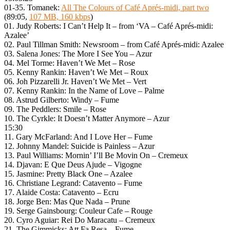
01-35. Tomanek:
All The Colours of Café Aprés-midi, part two
(89:05,
107 MB, 160 kbps
)
01. Judy Roberts: I Can’t Help It – from ‘VA – Café Aprés-midi:
Azalee’
02. Paul Tillman Smith: Newsroom – from Café Aprés-midi: Azalee
03. Salena Jones: The More I See You – Azur
04. Mel Torme: Haven’t We Met – Rose
05. Kenny Rankin: Haven’t We Met – Roux
06. Joh Pizzarelli Jr. Haven’t We Met – Vert
07. Kenny Rankin: In the Name of Love – Palme
08. Astrud Gilberto: Windy – Fume
09. The Peddlers: Smile – Rose
10. The Cyrkle: It Doesn’t Matter Anymore – Azur
15:30
11. Gary McFarland: And I Love Her – Fume
12. Johnny Mandel: Suicide is Painless – Azur
13. Paul Williams: Mornin’ I’ll Be Movin On – Cremeux
14. Djavan: E Que Deus Ajude – Vigogne
15. Jasmine: Pretty Black One – Azalee
16. Christiane Legrand: Catavento – Fume
17. Alaide Costa: Catavento – Ecru
18. Jorge Ben: Mas Que Nada – Prune
19. Serge Gainsbourg: Couleur Cafe – Rouge
20. Cyro Aguiar: Rei Do Maracatu – Cremeux
21. The Gimmicks: Att Fa Resa – Fume