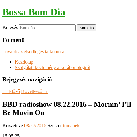
Bossa Bom Dia
Keresés
Fő menü
Tovább az elsődleges tartalomra
Kezdőlap
Szolgálati közlemény a korábbi blogról
Bejegyzés navigáció
←
Előző
Következő
→
BBD radioshow 08.22.2016 – Mornin’ I’ll
Be Movin On
Közzétéve
08/27/2016
Szerző:
tomanek
15:05:25