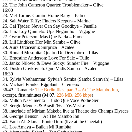
22. The John Cameron Quartet: Troublemaker – Olive
16:00
23. Mel Torme: Comin’ Home Baby – Palme
24. Salt Water Taffy: Finders Keepers – Marine
25. Cal Tjader: Never Can Say Goodbye – Pastille
26. Luiz Loy Quinteto: Upa Neguinho – Vigogne
27. Oscar Peterson: Mas Que Nada – Fume
28. Lill Lindfors: Hor Min Samba – Olive
29. Aura Urziceanu: Surpriza – Azalee
30. Ronald Mesquita: Quatro De Dezembro – Lilas
31. Ernestine Anderson: Love For Sale – Tuile
32. Janko Nilovic & Dave Sucky: Sunder Fire – Vigogne
33. Dusko Goykovich: Quo Vadis Samba – Azalee
16:30
34. Sylvia Vrethammar: Sylvia’s Samba (Samba Saravah) – Lilas
35. Michael Franks: Eggplant – Cremeux
36-43. Tomanek:
The Berlin files, part 3 – At The Mambo Inn
,
excerpt, first minutes (94:07,
226 MB, 256 kbps
)
36. Milton Nascimento – Tudo Que Voce Podie Ser
37. Sergio Mendes & Brasil ’66 – Ye-Me-Le
38. interlude of Miriam Makeba live at Theatre des Champs Elysees
39. George Benson – At The Mambo Inn
40. Fania All-Stars – Ponte Duro (live at the Cheetah)
41. Los Amaya – Bailen Mi Rumbita