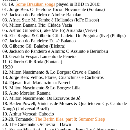
01-19.
Some Brazilian songs
played in BBD in 2010:
01. Jorge Ben: O Telefone Tocou Novamente (Fontana)
02. Jackson do Pandeiro e Almira: Babalao
03. Africa Star: Mi Tambe é Hollandes (IeFe Discos)
04. Milton Banana Trio: Cidade Vazia
05. Astrud Gilberto: (Take Me To) Aruanda (Verve)
06. Elis Regina & Gilberto Gil: Ladeira De Preguica (live) (Philips)
07. Jackson do Pandeiro: Eu sé Balanco
08. Gilberto Gil: Balafon (Elektra)
09. Jackson do Pandeiro e Almira: O Assunto e Berimbau
10. Geraldo Vespar: Lamento de Peneira
11. Gilberto Gil: Roda (Fontana)
15:30
12. Milton Nascimento & Lo Borges: Cravo e Canela
13. Jorge Ben: Velhos, Flores, Crianchinas e Cachorros
14. Djavan feat. Marianzinha: Nereci
15. Milton Nascimento & Lo Borges: Lilia
16. Airto Moreira: Ranana
17. Milton Nascimento: Os Escravos de Jó
18. Baden Powell, Vinicius de Moraes & Quarteto em Cy: Canto de
Xangó (Universal Brazil)
19. Arthur Verocai: Caboclo
20-28. Tomanek:
The Berlin files, part 8
:
Summer Sleep
20. The Cinematic Orchestra – Dawn
21. Franco Micalizzi – Lazy Cowboy – from ‘Lo Chiamavano