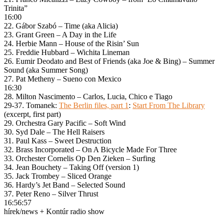
Trinita”
16:00
22. Gábor Szabó – Time (aka Alicia)
23. Grant Green – A Day in the Life
24. Herbie Mann – House of the Risin’ Sun
25. Freddie Hubbard – Wichita Lineman
26. Eumir Deodato and Best of Friends (aka Joe & Bing) – Summer
Sound (aka Summer Song)
27. Pat Metheny – Sueno con Mexico
16:30
28. Milton Nascimento – Carlos, Lucia, Chico e Tiago
29-37. Tomanek:
The Berlin files, part 1
:
Start From The Library
(excerpt, first part)
29. Orchestra Gary Pacific – Soft Wind
30. Syd Dale – The Hell Raisers
31. Paul Kass – Sweet Destruction
32. Brass Incorporated – On A Bicycle Made For Three
33. Orchester Cornelis Op Den Zieken – Surfing
34. Jean Bouchety – Taking Off (version 1)
35. Jack Trombey – Sliced Orange
36. Hardy’s Jet Band – Selected Sound
37. Peter Reno – Silver Thrust
16:56:57
hírek/news + Kontúr radio show