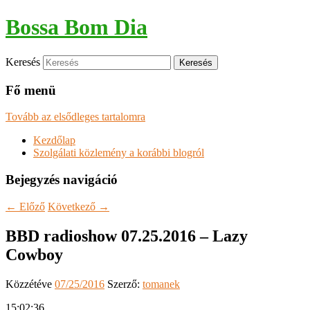
Bossa Bom Dia
Keresés
Fő menü
Tovább az elsődleges tartalomra
Kezdőlap
Szolgálati közlemény a korábbi blogról
Bejegyzés navigáció
←
Előző
Következő
→
BBD radioshow 07.25.2016 – Lazy
Cowboy
Közzétéve
07/25/2016
Szerző:
tomanek
15:02:36