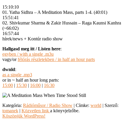
15:10:10
01. Yatha Sidhra – A Meditation Mass, parts 1-4. (40:01)
15:51:41
02. Shivkumar Sharma & Zakir Hussain – Raga Kaunsi Kanhra
(~66:02)
16:57:44
hírek/news + Kontúr radio show
Hallgasd meg itt / Listen here
:
egyben / with a single .m3u
vagy/or
félórás részletekben / in half an hour parts
dwnld
:
as a single .mp3
or in ~ half an hour long parts:
15:00
|
15:30
|
16:00
|
16:30
Kategória:
Rádióműsor / Radio Show
| Címke:
world
| Szerző:
tomanek
|
Közvetlen link
a könyvjelzőbe.
Köszönjük WordPress!