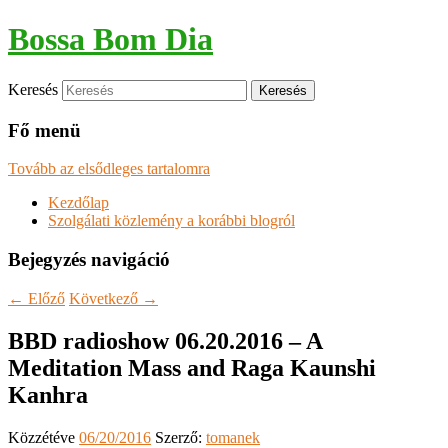
Bossa Bom Dia
Keresés
Fő menü
Tovább az elsődleges tartalomra
Kezdőlap
Szolgálati közlemény a korábbi blogról
Bejegyzés navigáció
←
Előző
Következő
→
BBD radioshow 06.20.2016 – A
Meditation Mass and Raga Kaunshi
Kanhra
Közzétéve
06/20/2016
Szerző:
tomanek