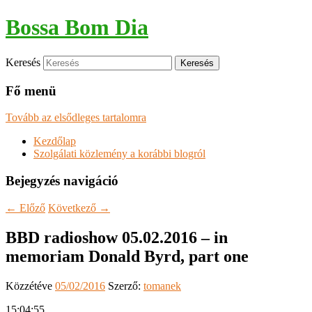
Bossa Bom Dia
Keresés
Fő menü
Tovább az elsődleges tartalomra
Kezdőlap
Szolgálati közlemény a korábbi blogról
Bejegyzés navigáció
←
Előző
Következő
→
BBD radioshow 05.02.2016 – in
memoriam Donald Byrd, part one
Közzétéve
05/02/2016
Szerző:
tomanek
15:04:55