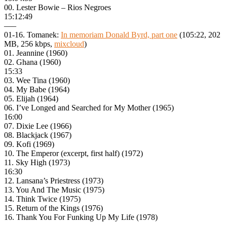
00. Lester Bowie – Rios Negroes
15:12:49
—–
01-16. Tomanek:
In memoriam Donald Byrd, part one
(105:22, 202
MB, 256 kbps,
mixcloud
)
01. Jeannine (1960)
02. Ghana (1960)
15:33
03. Wee Tina (1960)
04. My Babe (1964)
05. Elijah (1964)
06. I’ve Longed and Searched for My Mother (1965)
16:00
07. Dixie Lee (1966)
08. Blackjack (1967)
09. Kofi (1969)
10. The Emperor (excerpt, first half) (1972)
11. Sky High (1973)
16:30
12. Lansana’s Priestress (1973)
13. You And The Music (1975)
14. Think Twice (1975)
15. Return of the Kings (1976)
16. Thank You For Funking Up My Life (1978)
—–