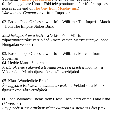
01. Mini együttes: Úton a Föld felé (continued after it’s first spacey
noises at the end of
The Guy from Monday mix
)
War with the Centaurians
– from Impostor
02. Boston Pops Orchestra with John Williams: The Imperial March
– from The Empire Strikes Back
Most bekapcsolom a tévét
– a Vektorból, a Mátrix
“újraszinkronizált” verziójából (from Vector, Matrix’ funny-dubbed
Hungarian version)
03. Boston Pops Orchestra with John Williams: March – from
Superman
04. Herbie Mann: Superman
A sztárok élete valamint a tévéműsorok és a kezelési módjuk
– a
Vektorból, a Mátrix újraszinkronizált verziójából
05. Klaus Wunderlich: Brazil
Én vagyok a Bölcsész, én osztom az észt.
– a Vektorból, a Mátrix
újraszinkronizált verziójából
06. John Williams: Theme from Close Encounters of the Third Kind
(7″ version)
Egy pincér szinte árulónak születik
– from eXistenZ/Az élet játék