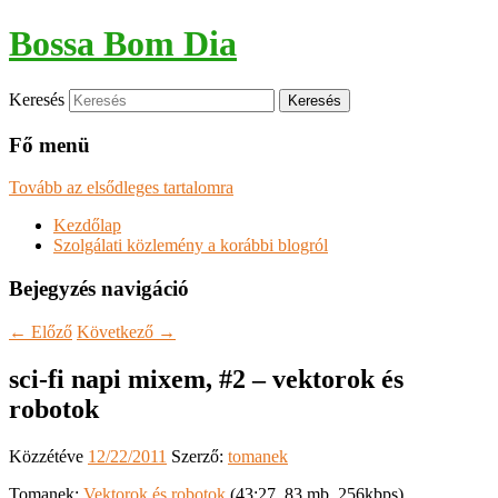
Bossa Bom Dia
Keresés
Fő menü
Tovább az elsődleges tartalomra
Kezdőlap
Szolgálati közlemény a korábbi blogról
Bejegyzés navigáció
←
Előző
Következő
→
sci-fi napi mixem, #2 – vektorok és
robotok
Közzétéve
12/22/2011
Szerző:
tomanek
Tomanek:
Vektorok és robotok
(43:27, 83 mb, 256kbps)