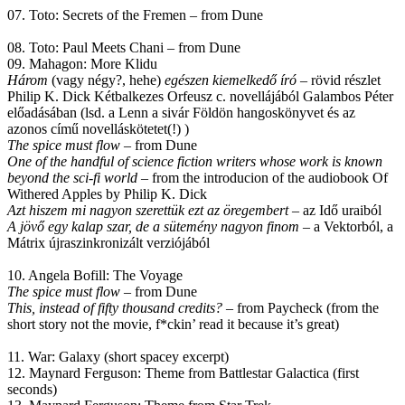
07. Toto: Secrets of the Fremen – from Dune
08. Toto: Paul Meets Chani – from Dune
09. Mahagon: More Klidu
Három
(vagy négy?, hehe)
egészen kiemelkedő író
– rövid részlet
Philip K. Dick Kétbalkezes Orfeusz c. novellájából Galambos Péter
előadásában (lsd. a Lenn a sivár Földön hangoskönyvet és az
azonos című novelláskötetet(!) )
The spice must flow
– from Dune
One of the handful of science fiction writers whose work is known
beyond the sci-fi world
– from the introducion of the audiobook Of
Withered Apples by Philip K. Dick
Azt hiszem mi nagyon szerettük ezt az öregembert
– az Idő uraiból
A jövő egy kalap szar, de a sütemény nagyon finom
– a Vektorból, a
Mátrix újraszinkronizált verziójából
10. Angela Bofill: The Voyage
The spice must flow
– from Dune
This, instead of fifty thousand credits?
– from Paycheck (from the
short story not the movie, f*ckin’ read it because it’s great)
11. War: Galaxy (short spacey excerpt)
12. Maynard Ferguson: Theme from Battlestar Galactica (first
seconds)