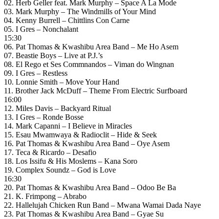
02. Herb Geller feat. Mark Murphy – Space A La Mode
03. Mark Murphy – The Windmills of Your Mind
04. Kenny Burrell – Chittlins Con Carne
05. I Gres – Nonchalant
15:30
06. Pat Thomas & Kwashibu Area Band – Me Ho Asem
07. Beastie Boys – Live at P.J.’s
08. El Rego et Ses Commnandos – Viman do Wingnan
09. I Gres – Restless
10. Lonnie Smith – Move Your Hand
11. Brother Jack McDuff – Theme From Electric Surfboard
16:00
12. Miles Davis – Backyard Ritual
13. I Gres – Ronde Bosse
14. Mark Capanni – I Believe in Miracles
15. Esau Mwamwaya & Radioclit – Hide & Seek
16. Pat Thomas & Kwashibu Area Band – Oye Asem
17. Teca & Ricardo – Desafio
18. Los Issifu & His Moslems – Kana Soro
19. Complex Soundz – God is Love
16:30
20. Pat Thomas & Kwashibu Area Band – Odoo Be Ba
21. K. Frimpong – Abrabo
22. Hallelujah Chicken Run Band – Mwana Wamai Dada Naye
23. Pat Thomas & Kwashibu Area Band – Gyae Su