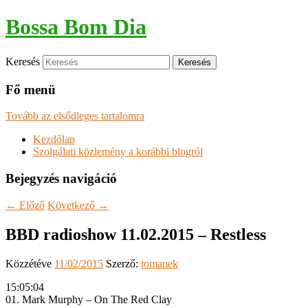
Bossa Bom Dia
Keresés
Fő menü
Tovább az elsődleges tartalomra
Kezdőlap
Szolgálati közlemény a korábbi blogról
Bejegyzés navigáció
←
Előző
Következő
→
BBD radioshow 11.02.2015 – Restless
Közzétéve
11/02/2015
Szerző:
tomanek
15:05:04
01. Mark Murphy – On The Red Clay