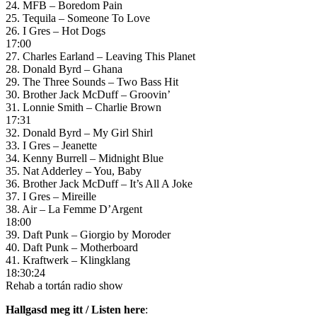
24. MFB – Boredom Pain
25. Tequila – Someone To Love
26. I Gres – Hot Dogs
17:00
27. Charles Earland – Leaving This Planet
28. Donald Byrd – Ghana
29. The Three Sounds – Two Bass Hit
30. Brother Jack McDuff – Groovin’
31. Lonnie Smith – Charlie Brown
17:31
32. Donald Byrd – My Girl Shirl
33. I Gres – Jeanette
34. Kenny Burrell – Midnight Blue
35. Nat Adderley – You, Baby
36. Brother Jack McDuff – It’s All A Joke
37. I Gres – Mireille
38. Air – La Femme D’Argent
18:00
39. Daft Punk – Giorgio by Moroder
40. Daft Punk – Motherboard
41. Kraftwerk – Klingklang
18:30:24
Rehab a tortán radio show
Hallgasd meg itt / Listen here
: