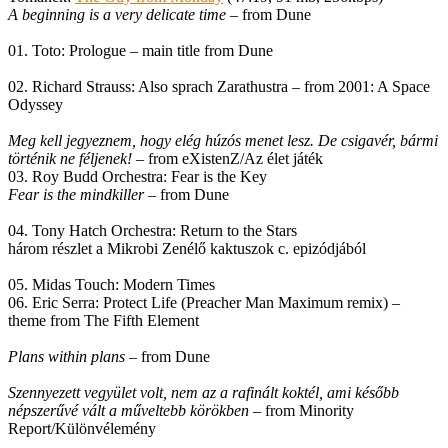
A beginning is a very delicate time
– from Dune
01. Toto: Prologue – main title from Dune
02. Richard Strauss: Also sprach Zarathustra – from 2001: A Space
Odyssey
Meg kell jegyeznem, hogy elég húzós menet lesz. De csigavér, bármi
történik ne féljenek!
– from eXistenZ/Az élet játék
03. Roy Budd Orchestra: Fear is the Key
Fear is the mindkiller
– from Dune
04. Tony Hatch Orchestra: Return to the Stars
három részlet a Mikrobi Zenélő kaktuszok c. epizódjából
05. Midas Touch: Modern Times
06. Eric Serra: Protect Life (Preacher Man Maximum remix) –
theme from The Fifth Element
Plans within plans
– from Dune
Szennyezett vegyület volt, nem az a rafinált koktél, ami később
népszerűvé vált a műveltebb körökben
– from Minority
Report/Különvélemény