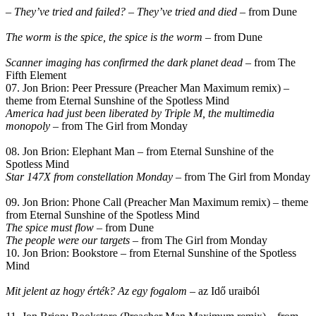
– They’ve tried and failed? – They’ve tried and died
– from Dune
The worm is the spice, the spice is the worm
– from Dune
Scanner imaging has confirmed the dark planet dead
– from The
Fifth Element
07. Jon Brion: Peer Pressure (Preacher Man Maximum remix) –
theme from Eternal Sunshine of the Spotless Mind
America had just been liberated by Triple M, the multimedia
monopoly
– from The Girl from Monday
08. Jon Brion: Elephant Man – from Eternal Sunshine of the
Spotless Mind
Star 147X from constellation Monday
– from The Girl from Monday
09. Jon Brion: Phone Call (Preacher Man Maximum remix) – theme
from Eternal Sunshine of the Spotless Mind
The spice must flow
– from Dune
The people were our targets
– from The Girl from Monday
10. Jon Brion: Bookstore – from Eternal Sunshine of the Spotless
Mind
Mit jelent az hogy érték? Az egy fogalom
– az Idő uraiból