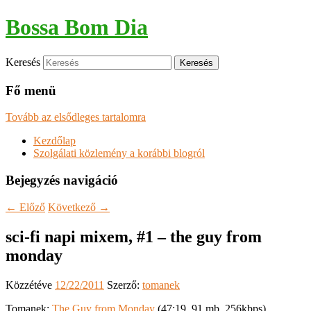
Bossa Bom Dia
Keresés
Fő menü
Tovább az elsődleges tartalomra
Kezdőlap
Szolgálati közlemény a korábbi blogról
Bejegyzés navigáció
←
Előző
Következő
→
sci-fi napi mixem, #1 – the guy from
monday
Közzétéve
12/22/2011
Szerző:
tomanek
Tomanek:
The Guy from Monday
(47:19, 91 mb, 256kbps)