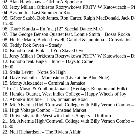
02. Alan Hawkshaw – Girl In A Sportscar
03. Jerzy Milian i Orkiestra Rozrywkowa PRiTV W Katowicach – Pi
04. Azymuth – Last Summer in Rio
05. Gábor Szabó, Bob James, Ron Carter, Ralph MacDonald, Jack D
15:30
06. Touré Kunda – Em’ma (12″ Special Dance Mix)
07. The George Benson Quartet feat. Lonnie Smith – Bossa Rocka
08. Herbie Mann, Baden Powell, Gabriel & Juquinha – Consolation
09. Teddy Rok Seven – Steady
10. Bonobo feat. Fink – If You Stayed Over
11. Jerzy Milian i Orkiestra Rozrywkowa PRiTV W Katowicach – D
12. Bonobo feat. Bajka – Intro + Days to Come
16:00
13. Stella Levitt – Notes So High
14. Dave Valentin – Marcosinho (Live at the Blue Note)
15. Monty Alexander – Carnival in Jamaica
# 16-21. Music & Youth in Jamaica (Heritage, Religion and Folk)
16. Heralds Quartet, West Indies College – Happy Wheels of Joy
17. Aboukir Institute – Liza, Immanuel Road
18. Mt. Alvernia High/Cornwall College with Billy Vernon Combo 
19. High Voltage Combo – Linstead Market
20. University of the West with Indies Singers – Uniform
21. Mt. Alvernia High/Cornwall College with Billy Vernon Combo –
16:30
22. Neil Richardson – The Riviera Affair