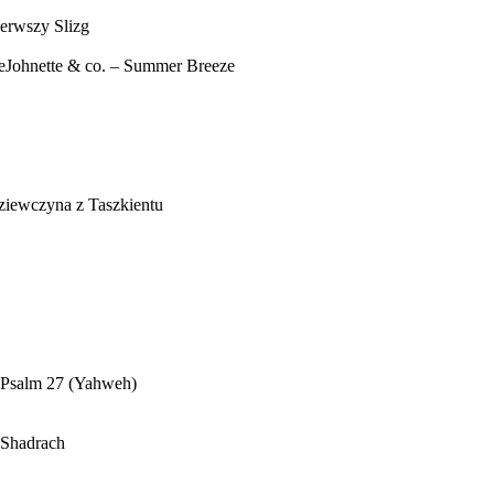
erwszy Slizg
eJohnette & co. – Summer Breeze
ziewczyna z Taszkientu
– Psalm 27 (Yahweh)
 Shadrach