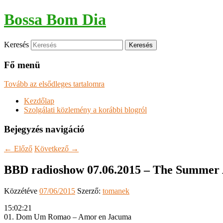
Bossa Bom Dia
Keresés
Fő menü
Tovább az elsődleges tartalomra
Kezdőlap
Szolgálati közlemény a korábbi blogról
Bejegyzés navigáció
←
Előző
Következő
→
BBD radioshow 07.06.2015 – The Summer 
Közzétéve
07/06/2015
Szerző:
tomanek
15:02:21
01. Dom Um Romao – Amor en Jacuma