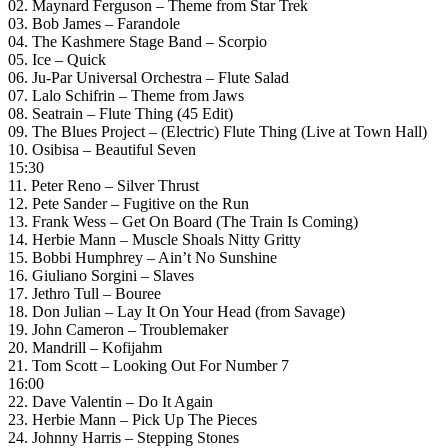
02. Maynard Ferguson – Theme from Star Trek
03. Bob James – Farandole
04. The Kashmere Stage Band – Scorpio
05. Ice – Quick
06. Ju-Par Universal Orchestra – Flute Salad
07. Lalo Schifrin – Theme from Jaws
08. Seatrain – Flute Thing (45 Edit)
09. The Blues Project – (Electric) Flute Thing (Live at Town Hall)
10. Osibisa – Beautiful Seven
15:30
11. Peter Reno – Silver Thrust
12. Pete Sander – Fugitive on the Run
13. Frank Wess – Get On Board (The Train Is Coming)
14. Herbie Mann – Muscle Shoals Nitty Gritty
15. Bobbi Humphrey – Ain’t No Sunshine
16. Giuliano Sorgini – Slaves
17. Jethro Tull – Bouree
18. Don Julian – Lay It On Your Head (from Savage)
19. John Cameron – Troublemaker
20. Mandrill – Kofijahm
21. Tom Scott – Looking Out For Number 7
16:00
22. Dave Valentin – Do It Again
23. Herbie Mann – Pick Up The Pieces
24. Johnny Harris – Stepping Stones