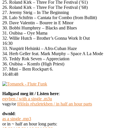
25. Roland Kirk – Three For The Festival (’61)
26. Roland Kirk – Three For The Festival (’68)
27. Jeremy Steig – In The Beginning
28. Lalo Schifrin – Cantata for Combo (from Bullitt)
29. Dave Valentin – Bouree in E Minor
30. Bobbi Humphrey – Blacks and Blues
31. Osibisa – Oye Mama
32. Willie Hutch – Brother’s Gonna Work It Out
16:30
33. Nuspirit Helsinki – Afro-Cuban Haze
34. Herb Geller feat. Mark Murphy – Space A La Mode
35. Teddy Rok Seven – Appreciation
36. Osibisa – Komfo (High Priest)
37. Mini – Bem Rockpart 6.
16:48:48
Hallgasd meg itt / Listen here
:
egyben / with a single .m3u
vagy/or
félórás részletekben / in half an hour parts
dwnld
:
as a single .mp3
or in ~ half an hour long parts: