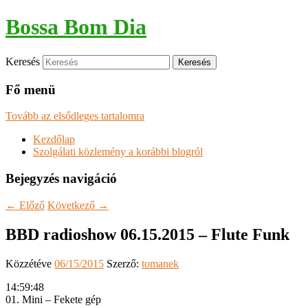
Bossa Bom Dia
Keresés
Fő menü
Tovább az elsődleges tartalomra
Kezdőlap
Szolgálati közlemény a korábbi blogról
Bejegyzés navigáció
←
Előző
Következő
→
BBD radioshow 06.15.2015 – Flute Funk
Közzétéve
06/15/2015
Szerző:
tomanek
14:59:48
01. Mini – Fekete gép