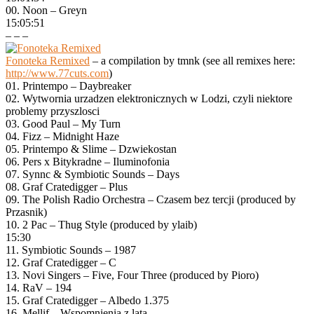
00. Noon – Greyn
15:05:51
– – –
Fonoteka Remixed
– a compilation by tmnk (see all remixes here:
http://www.77cuts.com
)
01. Printempo – Daybreaker
02. Wytwornia urzadzen elektronicznych w Lodzi, czyli niektore
problemy przyszlosci
03. Good Paul – My Turn
04. Fizz – Midnight Haze
05. Printempo & Slime – Dzwiekostan
06. Pers x Bitykradne – Iluminofonia
07. Synnc & Symbiotic Sounds – Days
08. Graf Cratedigger – Plus
09. The Polish Radio Orchestra – Czasem bez tercji (produced by
Przasnik)
10. 2 Pac – Thug Style (produced by ylaib)
15:30
11. Symbiotic Sounds – 1987
12. Graf Cratedigger – C
13. Novi Singers – Five, Four Three (produced by Pioro)
14. RaV – 194
15. Graf Cratedigger – Albedo 1.375
16. Mellif – Wspomnienia z lata