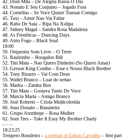
42. Dom Mita – De Alegria Raiou O Dia
43. Nonato E Seu Conjunto – Jogado Fora
44. Cornelius – Se Voce Quiser Transar Comigo
45. Taxi – Amor Nao Vai Faltar
46. Rabo De Saia – Ripa Na Xulipa
47. Sidney Magal – Sandra Rosa Madalena
48. As Frenéticas – Dancing Days
49. Airto Fogo – Black Soul
18:00
50. Orquestra Som Livre – O Trem
51. Raulzinho – Boogaloo Bill
52. Tim Maia – Nao Quero Dinheiro (So Quero Amar)
53. Gerson King Combo – Esse e Nosso Black Brother
54. Tony Bizarro – Vai Com Deus
55. Waltel Branco – Luar do sertao
56. Marku – Zamba Ben
57. Tim Maia – Gostava Tanto De Voce
58. Marcia Maria – Amigo Branco
59. José Roberto – Criola Multicolorida
60. Joao Donato – Bananeira
61. Grupo Arembepe – Rosa Mulher
62. Som Tres – Take It Easy My Brother Charly
– – –
18:23:25
Tempero Brasileiro –
a portrait of Edson Carvalho
– first part