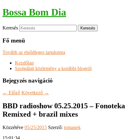
Bossa Bom Dia
Keresés
Fő menü
Tovább az elsődleges tartalomra
Kezdőlap
Szolgálati közlemény a korábbi blogról
Bejegyzés navigáció
←
Előző
Következő
→
BBD radioshow 05.25.2015 – Fonoteka
Remixed + brazil mixes
Közzétéve
05/25/2015
Szerző:
tomanek
15:01:34