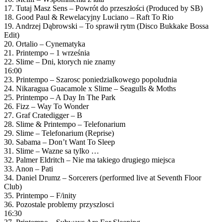
17. Tutaj Masz Sens – Powrót do przeszłości (Produced by SB)
18. Good Paul & Rewelacyjny Luciano – Raft To Rio
19. Andrzej Dąbrowski – To sprawił rytm (Disco Bukkake Bossa
Edit)
20. Ortalio – Cynematyka
21. Printempo – 1 września
22. Slime – Dni, ktorych nie znamy
16:00
23. Printempo – Szarosc poniedzialkowego popoludnia
24. Nikaragua Guacamole x Slime – Seagulls & Moths
25. Printempo – A Day In The Park
26. Fizz – Way To Wonder
27. Graf Cratedigger – B
28. Slime & Printempo – Telefonarium
29. Slime – Telefonarium (Reprise)
30. Sabama – Don’t Want To Sleep
31. Slime – Wazne sa tylko …
32. Palmer Eldritch – Nie ma takiego drugiego miejsca
33. Anon – Pati
34. Daniel Drumz – Sorcerers (performed live at Seventh Floor
Club)
35. Printempo – F/inity
36. Pozostale problemy przyszlosci
16:30