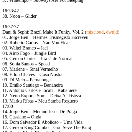
37. Printempo – Subways Are For Sleeping
– – –
16:33:42
38. Noon – Glider
– – –
16:37:37
Dani & Sephi: Brazil Make It Funky, Vol. 2 (
mixcloud
,
dwnld
)
01. Jorge Ben – Hermes Trismegisto Escreveu
02. Roberto Carlos – Nao Vou Ficar
03. Waltel Branco – Jael
04. Airto Fogo – Jungle Bird
05. Gerson Cortes – Pra lá de Normal
06. Sonia Santos – Speed
07. Marlene – Sinal Vermelho
08. Erlon Chaves – Cosa Nostra
09. Di Melo – Pernalonga
10. Emilio Santiago – Bananeira
11. Antonio Carlos e Jocafi – Kabaluere
12. Neno Exporta Som – Deixa A Tristeza
13. Marku Ribas – Meu Samba Reguero
17:00
14. Jorge Ben – Menino Jesus De Praga
15. Cassiano – Onda
16. Dom Salvador E Abolicao – Uma Vida
17. Gerson King Combo – God Seve The King