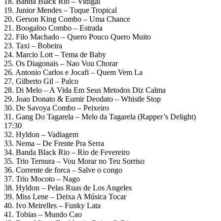
18. Banda Black Rio – Vidigal
19. Junior Mendes – Toque Tropical
20. Gerson King Combo – Uma Chance
21. Boogaloo Combo – Estrada
22. Filo Machado – Quero Pouco Quero Muito
23. Taxi – Bobeira
24. Marcio Lott – Tema de Baby
25. Os Diagonais – Nao Vou Chorar
26. Antonio Carlos e Jocafi – Quem Vem La
27. Gilberto Gil – Palco
28. Di Melo – A Vida Em Seus Metodos Diz Calma
29. Joao Donato & Eumir Deodato – Whistle Stop
30. De Savoya Combo – Peixeiro
31. Gang Do Tagarela – Melo da Tagarela (Rapper’s Delight)
17:30
32. Hyldon – Vadiagem
33. Nema – De Frente Pra Serra
34. Banda Black Rio – Rio de Fevereiro
35. Trio Ternura – Vou Morar no Teu Sorriso
36. Corrente de forca – Salve o congo
37. Trio Mocoto – Nago
38. Hyldon – Pelas Ruas de Los Angeles
39. Miss Lene – Deixa A Música Tocar
40. Ivo Meirelles – Funky Lata
41. Tobias – Mundo Cao