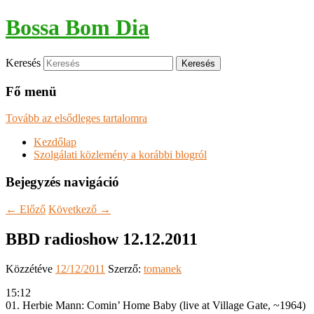
Bossa Bom Dia
Keresés
Fő menü
Tovább az elsődleges tartalomra
Kezdőlap
Szolgálati közlemény a korábbi blogról
Bejegyzés navigáció
←
Előző
Következő
→
BBD radioshow 12.12.2011
Közzétéve
12/12/2011
Szerző:
tomanek
15:12
01. Herbie Mann: Comin’ Home Baby (live at Village Gate, ~1964)