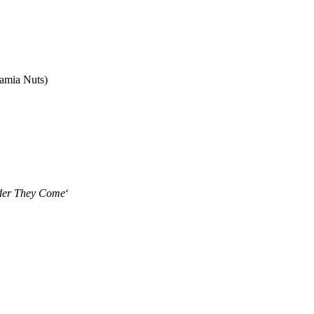
amia Nuts)
der They Come
‘