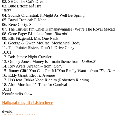
02. SHQ: The Cat’s Dream
03. Blue Effect: Má Hra
15:37
04. Sounds Orchestral: It Might As Well Be Spring
05. Brasil Tropical: E Nana
06. Rene Costy: Scrabble
07. The Turtles: I’m Chief Kamanawanalea (We’re The Royal Macad
08. Gene Page: Blacula – from ‘
Blacula
‘
09. Ella Fitzgerald: Mas Que Nada
10. George & Gwen McCrae: Mechanical Body
11. The Pointer Sisters: Don’t It Drive Crazy
16:01
12. Bob James: Night Crawler
13. Quincy Jones: Money Is – main theme from ‘
Dollar
/
$
‘
14. Roy Ayers: Aragon – from ‘
Coffy
‘
15. Jimmy Cliff: You Can Get It If You Really Want – from ‘
The Har
16. Eddy Grant: Electric Avenue
17. Us3 feat. Tukka Yoot: Riddim (Roberto’s Riddim)
18. Airto Moreira: It’s Time for Carnival
16:31
Kontúr radio show
Hallgasd meg itt / Listen here
dwnld: