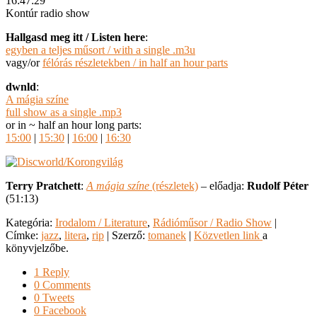
16:47:29
Kontúr radio show
Hallgasd meg itt / Listen here
:
egyben a teljes műsort / with a single .m3u
vagy/or
félórás részletekben / in half an hour parts
dwnld
:
A mágia színe
full show as a single .mp3
or in ~ half an hour long parts:
15:00
|
15:30
|
16:00
|
16:30
Terry Pratchett
:
A mágia színe
(részletek)
– előadja:
Rudolf Péter
(51:13)
Kategória:
Irodalom / Literature
,
Rádióműsor / Radio Show
|
Címke:
jazz
,
litera
,
rip
| Szerző:
tomanek
|
Közvetlen link
a
könyvjelzőbe.
1 Reply
0 Comments
0 Tweets
0 Facebook