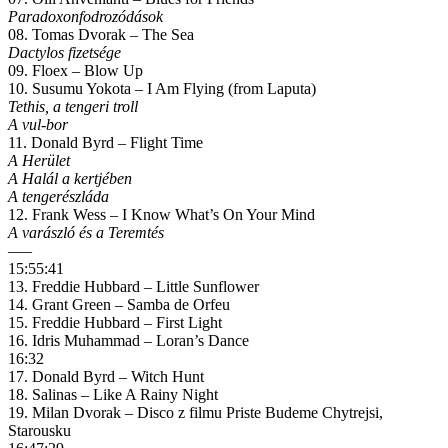
Paradoxonfodrozódások
08. Tomas Dvorak – The Sea
Dactylos fizetsége
09. Floex – Blow Up
10. Susumu Yokota – I Am Flying (from Laputa)
Tethis, a tengeri troll
A vul-bor
11. Donald Byrd – Flight Time
A Herület
A Halál a kertjében
A tengerészláda
12. Frank Wess – I Know What’s On Your Mind
A varászló és a Teremtés
—–
15:55:41
13. Freddie Hubbard – Little Sunflower
14. Grant Green – Samba de Orfeu
15. Freddie Hubbard – First Light
16. Idris Muhammad – Loran’s Dance
16:32
17. Donald Byrd – Witch Hunt
18. Salinas – Like A Rainy Night
19. Milan Dvorak – Disco z filmu Priste Budeme Chytrejsi,
Starousku