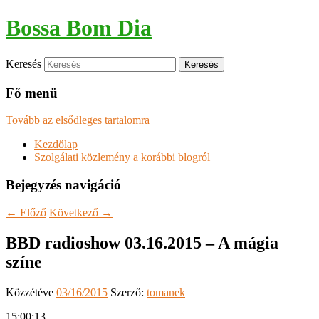
Bossa Bom Dia
Keresés
Fő menü
Tovább az elsődleges tartalomra
Kezdőlap
Szolgálati közlemény a korábbi blogról
Bejegyzés navigáció
←
Előző
Következő
→
BBD radioshow 03.16.2015 – A mágia
színe
Közzétéve
03/16/2015
Szerző:
tomanek
15:00:13