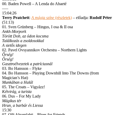
00. Baden Powell – A Lenda do Abaeté
—–
15:04:26
Terry Pratchett
:
A mágia színe
(részletek)
– előadja:
Rudolf Péter
(51:13)
01. Sven Grünberg – Hingus, I osa & II osa
Ankh-Morpork
Törött Dob, az ódon kocsma
Találkozás a zsoldosokkal
A sietős idegen
02. Pavel Ovsyannikov Orchestra – Northern Lights
Őrség!
Őrség!
Gasztroélvezetek a patríciusnál
03. Bo Hansson – Flyke
04. Bo Hansson – Playing Downhill Into The Downs (from
Magician’s Hat)
Munkában a Halál
05. The Croats – Vigyázz!
Kétvirág, a turista
06. Dus – For My Lady
Mágikus tér
Hrun, a barbár és Liessa
15:30
07. Olli Ahvenlahti – Blues for Friends