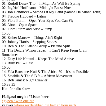
01. Rudolf Dasek Trio – It Might As Well Be Spring
02. Ingfried Hoffmann – Midnight Bossa Nova
03. Jon Hendricks – Samba Of My Land (Samba Da Minha Terra)
04. Freddie Hubbard – Latina
05. Flora Purim – Open Your Eyes You Can Fly
06. Airto – Open Space
07. Flora Purim and Airto – Jump
15:30
08. Esther Marrow – Things Ain’t Right
09. Johnny Harris – Stepping Stones
10. Ben & The Platano Group – Platano Split
11. The Deidre Wilson Tabac – I Can’t Keep From Cryin’
Sometimes
12. Easy Life Natural – Keeps The Mind Active
13. Billy Paul – East
16:00
14. Fela Ransome-Kuti & The Africa 70 – It’s no Possible
15. Smahila & The S.B.’s – African Movement
16. Bob James: Night Crawler
16:38:35
Kontúr radio show
Hallgasd meg itt / Listen here
:
egyben / with one file
vagy/or
félórás részletekben / in half an hour parts