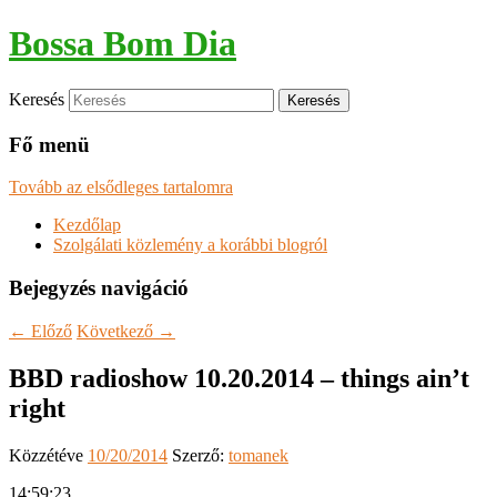
Bossa Bom Dia
Keresés
Fő menü
Tovább az elsődleges tartalomra
Kezdőlap
Szolgálati közlemény a korábbi blogról
Bejegyzés navigáció
←
Előző
Következő
→
BBD radioshow 10.20.2014 – things ain’t
right
Közzétéve
10/20/2014
Szerző:
tomanek
14:59:23