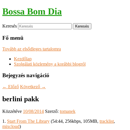
Bossa Bom Dia
Keresés
Fő menü
Tovább az elsődleges tartalomra
Kezdőlap
Szolgálati közlemény a korábbi blogról
Bejegyzés navigáció
←
Előző
Következő
→
berlini pakk
Közzétéve
10/08/2014
Szerző:
tomanek
1.
Start From The Library
(54:44, 256kbps, 105MB,
tracklist
,
mixcloud
)