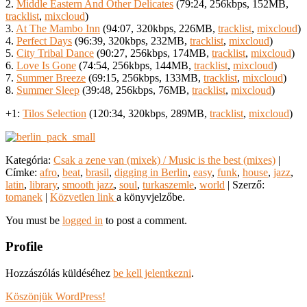
2.
Middle Eastern And Other Delicates
(79:24, 256kbps, 152MB,
tracklist
,
mixcloud
)
3.
At The Mambo Inn
(94:07, 320kbps, 226MB,
tracklist
,
mixcloud
)
4.
Perfect Days
(96:39, 320kbps, 232MB,
tracklist
,
mixcloud
)
5.
City Tribal Dance
(90:27, 256kbps, 174MB,
tracklist
,
mixcloud
)
6.
Love Is Gone
(74:54, 256kbps, 144MB,
tracklist
,
mixcloud
)
7.
Summer Breeze
(69:15, 256kbps, 133MB,
tracklist
,
mixcloud
)
8.
Summer Sleep
(39:48, 256kbps, 76MB,
tracklist
,
mixcloud
)
+1:
Tilos Selection
(120:34, 320kbps, 289MB,
tracklist
,
mixcloud
)
Kategória:
Csak a zene van (mixek) / Music is the best (mixes)
|
Címke:
afro
,
beat
,
brasil
,
digging in Berlin
,
easy
,
funk
,
house
,
jazz
,
latin
,
library
,
smooth jazz
,
soul
,
turkaszemle
,
world
| Szerző:
tomanek
|
Közvetlen link
a könyvjelzőbe.
You must be
logged in
to post a comment.
Profile
Hozzászólás küldéséhez
be kell jelentkezni
.
Köszönjük WordPress!