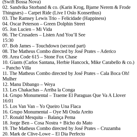
(Swift Bossa Nova)
02. Sandvika Storband & co. (Karin Krog, Bjarne Nerem & Frode
Thingnæs) – Carpet Ride (Live I Oslo Konserthus)
03. The Ramsey Lewis Trio ‎– Felicidade (Happiness)
04. Oscar Peterson – Green Dolphin Street
05. Jon Lucien ‎– Mi Vida
06. The Crusaders – Listen And You’ll See
15:30
07. Bob James – Touchdown (second part)
08. The Matheus Combo directed by José Prates – Aderico
09. Area Code 615 – Stone Fox Chase
10. Giants (Carlos Santana, Herbie Hancock, Mike Carabello & co.)
– Pancho Villa
11. The Matheus Combo directed by José Prates – Cala Boca Oh!
Mulher
12. Manu Dibango ‎– Weya
13. Les Chakachas – Arriba la Conga
14. Grupo Monumental – Traeme El Paraguas Que Va A Llover
16:01
15. Los Van Van – Yo Queiro Una Flaca
16. Grupo Monumental – Oye Mi Onda Areito
17. Ronald Mesquita – Balança Pema
18. Jorge Ben – Cosa Nostra + Bicho do Mato
19. The Matheus Combo directed by José Prates – Cruzamba
20. Mark de Clive-Lowe – El Dia Perfecto