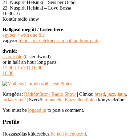
21. Nuspirit Helsinki – Seis per Ocho
22. Nuspirit Helsinki – Love Bossa
16:36:16
Kontúr radio show
Hallgasd meg itt / Listen here
:
egyben / with one file
vagy/or
félórás részletekben / in half an hour parts
dwnld
:
as one file
(faster dwnld)
or in half an hour long parts:
15:00
|
15:30
|
16:00
16:30
Kategória:
Rádióműsor / Radio Show
| Címke:
brasil
,
jazz
,
latin
,
turkaszemle
| Szerző:
tomanek
|
Közvetlen link
a könyvjelzőbe.
You must be
logged in
to post a comment.
Profile
Hozzászólás küldéséhez
be kell jelentkezni
.