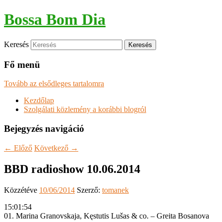
Bossa Bom Dia
Keresés
Fő menü
Tovább az elsődleges tartalomra
Kezdőlap
Szolgálati közlemény a korábbi blogról
Bejegyzés navigáció
←
Előző
Következő
→
BBD radioshow 10.06.2014
Közzétéve
10/06/2014
Szerző:
tomanek
15:01:54
01. Marina Granovskaja, Kęstutis Lušas & co. – Greita Bosanova