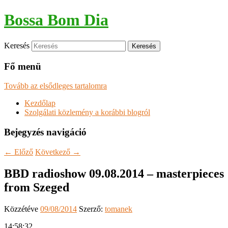
Bossa Bom Dia
Keresés
Fő menü
Tovább az elsődleges tartalomra
Kezdőlap
Szolgálati közlemény a korábbi blogról
Bejegyzés navigáció
←
Előző
Következő
→
BBD radioshow 09.08.2014 – masterpieces
from Szeged
Közzétéve
09/08/2014
Szerző:
tomanek
14:58:32