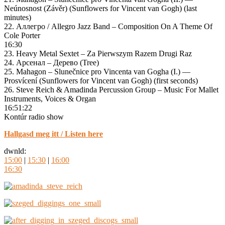
Neúnosnost (Závěr) (Sunflowers for Vincent van Gogh) (last
minutes)
22. Аллегро / Allegro Jazz Band – Composition On A Theme Of
Cole Porter
16:30
23. Heavy Metal Sextet – Za Pierwszym Razem Drugi Raz
24. Арсенал – Дерево (Tree)
25. Mahagon – Slunečnice pro Vincenta van Gogha (I.) —
Prosvícení (Sunflowers for Vincent van Gogh) (first seconds)
26. Steve Reich & Amadinda Percussion Group ‎– Music For Mallet
Instruments, Voices & Organ
16:51:22
Kontúr radio show
Hallgasd meg itt / Listen here
dwnld:
15:00
|
15:30
|
16:00
16:30