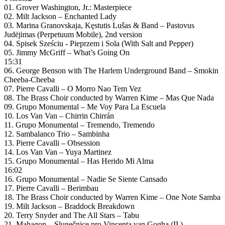
01. Grover Washington, Jr.: Masterpiece
02. Milt Jackson – Enchanted Lady
03. Marina Granovskaja, Kęstutis Lušas & Band – Pastovus
Judėjimas (Perpetuum Mobile), 2nd version
04. Spisek Sześciu ‎- Pieprzem i Sola (With Salt and Pepper)
05. Jimmy McGriff – What’s Going On
15:31
06. George Benson with The Harlem Underground Band – Smokin
Cheeba-Cheeba
07. Pierre Cavalli – O Morro Nao Tem Vez
08. The Brass Choir conducted by Warren Kime – Mas Que Nada
09. Grupo Monumental – Me Voy Para La Escuela
10. Los Van Van – Chirrin Chirrán
11. Grupo Monumental – Tremendo, Tremendo
12. Sambalanco Trio – Sambinha
13. Pierre Cavalli – Obsession
14. Los Van Van – Yuya Martinez
15. Grupo Monumental – Has Herido Mi Alma
16:02
16. Grupo Monumental – Nadie Se Siente Cansado
17. Pierre Cavalli – Berimbau
18. The Brass Choir conducted by Warren Kime – One Note Samba
19. Milt Jackson – Braddock Breakdown
20. Terry Snyder and The All Stars – Tabu
21. Mahagon – Slunečnice pro Vincenta van Gogha (II.) —