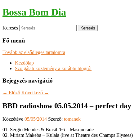
Bossa Bom Dia
Keresés
Fő menü
Tovább az elsődleges tartalomra
Kezdőlap
Szolgálati közlemény a korábbi blogról
Bejegyzés navigáció
←
Előző
Következő
→
BBD radioshow 05.05.2014 – perfect day
Közzétéve
05/05/2014
Szerző:
tomanek
01. Sergio Mendes & Brasil ’66 – Masquerade
02. Miriam Makeba – Kulala (live at Theatre des Champs Elysees)