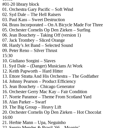
#01-20 library block
01. Orchestra Gary Pacific – Soft Wind
02. Syd Dale – The Hell Raisers
03. Paul Kass – Sweet Destruction
04. Brass Incorporated – On A Bicycle Made For Three
05. Orchester Cornelis Op Den Zieken – Surfing
06. Jean Bouchety – Taking Off (version 1)
07. Jack Trombey – Sliced Orange
08. Hardy’s Jet Band – Selected Sound
09. Peter Reno – Silver Thrust
15:30
10. Giuliano Sorgini – Slaves
11. Syd Dale – (Danger) Musicians At Work
12. Keith Papworth – Hard Hitter
13. Ettore Stratta And His Orchestra – The Godfather
14. Johnny Pearson – Product Efficiency
15. Jean Bouchety – Chicago Generator
16. Orchester Gerry Mac Kay – Fair Condition
17. Norrie Paramor – Theme From Scotland Yard
18. Alan Parker – Swarf
19. The Big Group – Heavy Lift
20. Orchester Cornelis Op Den Zieken – Hot Chocolat
16:00
21. Herbie Mann – Upa, Neguinho
22. Sergio Mendes & Brasil ’66 – Moanin’