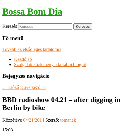
Bossa Bom Dia
Keresés
Fő menü
Tovább az elsődleges tartalomra
Kezdőlap
Szolgálati közlemény a korábbi blogról
Bejegyzés navigáció
←
Előző
Következő
→
BBD radioshow 04.21 – after digging in
Berlin by bike
Közzétéve
04/21/2014
Szerző:
tomanek
15:03