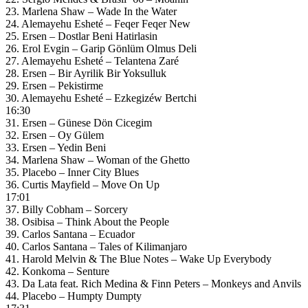
23. Marlena Shaw – Wade In the Water
24. Alemayehu Esheté – Feqer Feqer New
25. Ersen – Dostlar Beni Hatirlasin
26. Erol Evgin – Garip Gönlüm Olmus Deli
27. Alemayehu Esheté – Telantena Zaré
28. Ersen – Bir Ayrilik Bir Yoksulluk
29. Ersen – Pekistirme
30. Alemayehu Esheté – Ezkegizéw Bertchi
16:30
31. Ersen – Günese Dön Cicegim
32. Ersen – Oy Gülem
33. Ersen – Yedin Beni
34. Marlena Shaw – Woman of the Ghetto
35. Placebo – Inner City Blues
36. Curtis Mayfield – Move On Up
17:01
37. Billy Cobham – Sorcery
38. Osibisa – Think About the People
39. Carlos Santana – Ecuador
40. Carlos Santana – Tales of Kilimanjaro
41. Harold Melvin & The Blue Notes – Wake Up Everybody
42. Konkoma – Senture
43. Da Lata feat. Rich Medina & Finn Peters – Monkeys and Anvils
44. Placebo – Humpty Dumpty