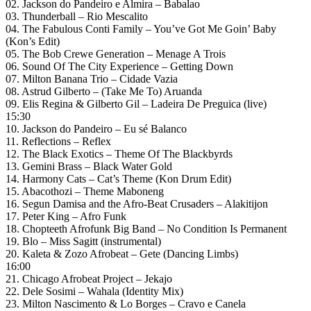
02. Jackson do Pandeiro e Almira – Babalao
03. Thunderball – Rio Mescalito
04. The Fabulous Conti Family – You’ve Got Me Goin’ Baby
(Kon’s Edit)
05. The Bob Crewe Generation – Menage A Trois
06. Sound Of The City Experience – Getting Down
07. Milton Banana Trio – Cidade Vazia
08. Astrud Gilberto – (Take Me To) Aruanda
09. Elis Regina & Gilberto Gil – Ladeira De Preguica (live)
15:30
10. Jackson do Pandeiro – Eu sé Balanco
11. Reflections – Reflex
12. The Black Exotics – Theme Of The Blackbyrds
13. Gemini Brass – Black Water Gold
14. Harmony Cats – Cat’s Theme (Kon Drum Edit)
15. Abacothozi – Theme Maboneng
16. Segun Damisa and the Afro-Beat Crusaders – Alakitijon
17. Peter King – Afro Funk
18. Chopteeth Afrofunk Big Band – No Condition Is Permanent
19. Blo – Miss Sagitt (instrumental)
20. Kaleta & Zozo Afrobeat – Gete (Dancing Limbs)
16:00
21. Chicago Afrobeat Project – Jekajo
22. Dele Sosimi – Wahala (Identity Mix)
23. Milton Nascimento & Lo Borges – Cravo e Canela