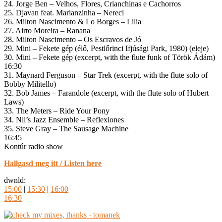
24. Jorge Ben – Velhos, Flores, Crianchinas e Cachorros
25. Djavan feat. Marianzinha – Nereci
26. Milton Nascimento & Lo Borges – Lilia
27. Airto Moreira – Ranana
28. Milton Nascimento – Os Escravos de Jó
29. Mini – Fekete gép (élő, Pestlőrinci Ifjúsági Park, 1980) (eleje)
30. Mini – Fekete gép (excerpt, with the flute funk of Török Ádám)
16:30
31. Maynard Ferguson – Star Trek (excerpt, with the flute solo of
Bobby Militello)
32. Bob James – Farandole (excerpt, with the flute solo of Hubert
Laws)
33. The Meters – Ride Your Pony
34. Nil’s Jazz Ensemble – Reflexiones
35. Steve Gray – The Sausage Machine
16:45
Kontúr radio show
Hallgasd meg itt / Listen here
dwnld:
15:00
|
15:30
|
16:00
16:30