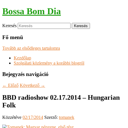
Bossa Bom Dia
Keresés
Fő menü
Tovább az elsődleges tartalomra
Kezdőlap
Szolgálati közlemény a korábbi blogról
Bejegyzés navigáció
←
Előző
Következő
→
BBD radioshow 02.17.2014 – Hungarian
Folk
Közzétéve
02/17/2014
Szerző:
tomanek