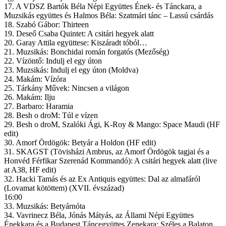
17. A VDSZ Bartók Béla Népi Együttes Ének- és Tánckara, a
Muzsikás együttes és Halmos Béla: Szatmári tánc – Lassú csárdás
18. Szabó Gábor: Thirteen
19. Deseő Csaba Quintet: A csitári hegyek alatt
20. Garay Attila együttese: Kiszáradt tóból…
21. Muzsikás: Bonchidai román forgatós (Mezőség)
22. Vízöntő: Indulj el egy úton
23. Muzsikás: Indulj el egy úton (Moldva)
24. Makám: Vízóra
25. Tárkány Művek: Nincsen a világon
26. Makám: Ilju
27. Barbaro: Haramia
28. Besh o droM: Túl e vízen
29. Besh o droM, Szalóki Ági, K-Roy & Mango: Space Maudi (HF
edit)
30. Amorf Ördögök: Betyár a Holdon (HF edit)
31. SKAGST (Tövisházi Ambrus, az Amorf Ördögök tagjai és a
Honvéd Férfikar Szerenád Kommandó): A csitári hegyek alatt (live
at A38, HF edit)
32. Hacki Tamás és az Ex Antiquis együttes: Dal az almafáról
(Lovamat kötöttem) (XVII. évszázad)
16:00
33. Muzsikás: Betyárnóta
34. Vavrinecz Béla, Jónás Mátyás, az Állami Népi Együttes
Énekkara és a Budapest Táncegyüttes Zenekara: Széles a Balaton