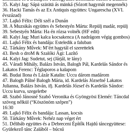
35. Kalyi Jag: Sápä szärätä ás mänká (Sózott hagymát megennék)
36. Hacki Tamás és az Ex Antiquis együttes: Ungarescha (XVI.
évszázad)
37. Lajkó Félix: Déli szél a Dunán
38. A Muzsikás együttes és Sebestyén Márta: Repülj madár, repülj
39. Sebestyén Márta: Ha én rózsa volnék (HF edit)
40. Kalyi Jag: Muri kalca kocsakenca (A nadrágom végig gombos)
41. Lajkó Félix és bandája: Esteledik a faluban
42. Tárkány Művek: M’ért hagytál el szerettelek
43. Besh o droM & Szalóki Ági: Lazító
44. Kalyi Jag: Sudetut, sej (Járjál, te lány)
45. Váradi Mihály, Balázs István, Balogh Pál, Kardelás Sándor és
Lakatos Ferenc: Téglaporos a kalapom
46. Budai Ilona és Lázár Katalin: Uccu dárom madárom
47. Balogh Pálné Balogh Mária, id. Kardelás Józsefné Lakatos
Julianna, Balázs István, ifj. Kardelás József és Kardelás Sándor:
Uccu kurva, szegeletbe
48. Szabó Jánosné Szabó Veronika és Gyöngyösi Elemér: Táncdal
szöveg nélkül (“Köszönöm szépen”)
16:30
49. Lajkó Félix és bandája: Lassan, kocsis
50. Tárkány Művek: Nehéz nap véget ért
51. Délibáb együttes és a Debreceni Építők Hajdú táncegyüttese:
Gyülekező tánc Zalából – búcsú