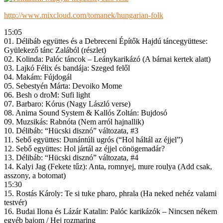
http://www.mixcloud.com/tomanek/hungarian-folk
15:05
01. Délibáb együttes és a Debreceni Építők Hajdú táncegyüttese:
Gyülekező tánc Zalából (részlet)
02. Kolinda: Palóc táncok – Leánykarikázó (A bárnai kertek alatt)
03. Lajkó Félix és bandája: Szeged felől
04. Makám: Fújdogál
05. Sebestyén Márta: Devoiko Mome
06. Besh o droM: Sufi light
07. Barbaro: Kórus (Nagy László verse)
08. Anima Sound System & Kallós Zoltán: Bujdosó
09. Muzsikás: Rabnóta (Nem arról hajnallik)
10. Délibáb: “Hücski disznó” változata, #3
11. Sebő együttes: Dunántúli ugrós (“Hol háltál az éjjel”)
12. Sebő együttes: Hol jártál az éjjel cönögemadár?
13. Délibáb: “Hücski disznó” változata, #4
14. Kalyi Jag (Fekete tűz): Anta, romnyej, mure roulya (Add csak,
asszony, a botomat)
15:30
15. Rostás Károly: Te si tuke pharo, phrala (Ha neked nehéz valami
testvér)
16. Budai Ilona és Lázár Katalin: Palóc karikázók – Nincsen nékem
egyéb bajom / Hej rozmaring