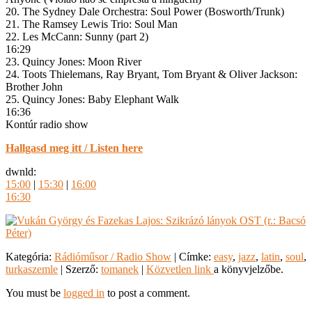
20. The Sydney Dale Orchestra: Soul Power (Bosworth/Trunk)
21. The Ramsey Lewis Trio: Soul Man
22. Les McCann: Sunny (part 2)
16:29
23. Quincy Jones: Moon River
24. Toots Thielemans, Ray Bryant, Tom Bryant & Oliver Jackson:
Brother John
25. Quincy Jones: Baby Elephant Walk
16:36
Kontúr radio show
Hallgasd meg itt / Listen here
dwnld:
15:00
|
15:30
|
16:00
16:30
Kategória:
Rádióműsor / Radio Show
| Címke:
easy
,
jazz
,
latin
,
soul
,
turkaszemle
| Szerző:
tomanek
|
Közvetlen link
a könyvjelzőbe.
You must be
logged in
to post a comment.