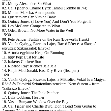
01. Monty Alexander: So What
02. Cal Tjader & Charlie Byrd: Tambu (Tombo in 7/4)
03. Miriam Makeba: Amampondo
04. Quarteto em Cy: Vim da Bahia
05. Quincy Jones: (I Love You) And Don’t You Forget It
06. Les McCann: Compared to What
07. Odell Brown: No More Water in the Well
15:30
08. Pete Sander: Fugitive on the Run (Bosworth/Trunk)
09. Vukán György, Fazekas Lajos, Bacsó Péter és a Skorpió
együttes: Szikrázzatok lányok!
10. Astoria együttes: Keep On Running
11. Iggy Pop: Lust for Life
12. Irakere: Chekeré Son
13. Ricardo Ray: Richie’s Jala Jala
14. Ralph MacDonald: East Dry River (first part)
16:01
15. Vukán György, Fazekas Lajos, a Mikrolied Vokál és a Magyar
Rádió és Televízió Szimfonikus zenekara: Nem és nem – from
‘Szikrázó lányok’
16. Quincy Jones: The Pink Panther
17. Billy Cobham: Heather
18. Vashti Bunyan: Window Over the Bay
19. Cal Tjader and Charlie Byrd: Don’t Lend Your Guitar to
Anyone (Violao nao se empresta a ninguem)