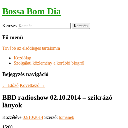
Bossa Bom Dia
Keresés
Fő menü
Tovább az elsődleges tartalomra
Kezdőlap
Szolgálati közlemény a korábbi blogról
Bejegyzés navigáció
←
Előző
Következő
→
BBD radioshow 02.10.2014 – szikrázó
lányok
Közzétéve
02/10/2014
Szerző:
tomanek
15:00