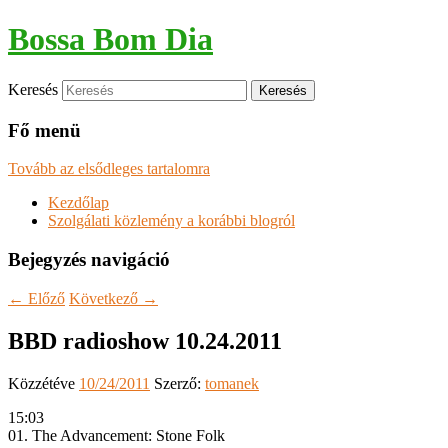
Bossa Bom Dia
Keresés
Fő menü
Tovább az elsődleges tartalomra
Kezdőlap
Szolgálati közlemény a korábbi blogról
Bejegyzés navigáció
←
Előző
Következő
→
BBD radioshow 10.24.2011
Közzétéve
10/24/2011
Szerző:
tomanek
15:03
01. The Advancement: Stone Folk