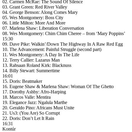
02. Carmen McRae: The Sound Of Silence
03. Grant Green: Red River Valley
04. George Benson: Along Comes Mary
05. Wes Montgomery: Boss City
06. Little Milton: More And More
07. Marlena Shaw: Liberation Conversation
08. Wes Montgomery: Chim Chim Cheree – from ‘Mary Poppins’
15:30
09. Dave Pike: Walkin’/Down The Highway In A Raw Red Egg
10. The Advancement: Painful Struggle (second part)
11. Wes Montgomery: A Day In The Life
12. Terry Callier: Lazarus Man
13. Rahsaan Roland Kirk: Blacknuss
14. Billy Stewart: Summertime
16:01
15. Doris: Beatmaker
16. Eugene Shaw & Marlena Shaw: Woman Of The Ghetto
17. Dorothy Ashby: Afro-Harping
18. Marcos Valle: Mentira
19. Elegance Jazz: Ngalula Marthe
20. Geraldo Pino: Africans Must Unite
21. Us3: (You Are) So Corrupt
22. Doris: Don’t Let It Rain
16:31
Kontúr