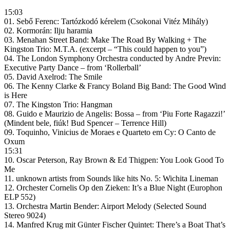
15:03
01. Sebő Ferenc: Tartózkodó kérelem (Csokonai Vitéz Mihály)
02. Kormorán: Ilju haramia
03. Menahan Street Band: Make The Road By Walking + The
Kingston Trio: M.T.A. (excerpt – “This could happen to you”)
04. The London Symphony Orchestra conducted by Andre Previn:
Executive Party Dance – from ‘Rollerball’
05. David Axelrod: The Smile
06. The Kenny Clarke & Francy Boland Big Band: The Good Wind
is Here
07. The Kingston Trio: Hangman
08. Guido e Maurizio de Angelis: Bossa – from ‘Piu Forte Ragazzi!’
(Mindent bele, fiúk! Bud Spencer – Terrence Hill)
09. Toquinho, Vinicius de Moraes e Quarteto em Cy: O Canto de
Oxum
15:31
10. Oscar Peterson, Ray Brown & Ed Thigpen: You Look Good To
Me
11. unknown artists from Sounds like hits No. 5: Wichita Lineman
12. Orchester Cornelis Op den Zieken: It’s a Blue Night (Europhon
ELP 552)
13. Orchestra Martin Bender: Airport Melody (Selected Sound
Stereo 9024)
14. Manfred Krug mit Günter Fischer Quintet: There’s a Boat That’s