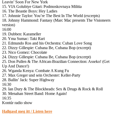
Leavin’ Soon For New York
15. VIA Golubiye Gitari: Podmoskovnaya Militia
16. The Beastie Boys: Hey Ladies
17. Johnnie Taylor: You’re The Best In The World (excerpts)
18. Johnny Hammond: Fantasy (Marc Mac presents The Visioneers
version)
16:00
19. Dubben: Karameller
20. Yma Sumac: Taki Rari
21. Edmundo Ros and his Orchestra: Cuban Love Song
22. Dizzy Gillespie: Cubana Be, Cubana Bop (excerpt)
23. Nico Gomez: Chocolate
24. Dizzy Gillespie: Cubana Be, Cubana Bop (excerpt)
25. Don Pullen & The African-Brazilian Connection: Asseko! (Get
Up And Dance!)
26. Wganda Kenya: Combate A Kung Fu
27. Max Greger und sein Orchester: Keller-Party
28. Ballin’ Jack: Super Highway
16:30
29. Ian Dury & The Blockheads: Sex & Drugs & Rock & Roll
30. Menahan Street Band: Home Again!
16:35
Kontúr radio show
Hallgasd meg itt / Listen here