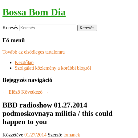
Bossa Bom Dia
Keresés
Fő menü
Tovább az elsődleges tartalomra
Kezdőlap
Szolgálati közlemény a korábbi blogról
Bejegyzés navigáció
←
Előző
Következő
→
BBD radioshow 01.27.2014 –
podmoskovnaya militia / this could
happen to you
Közzétéve
01/27/2014
Szerző:
tomanek