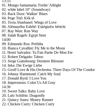
13:33
01. Mongo Santamaria: Feelin’ Allright
02. white label 10″ (Soundway)
03. Back Door: Walkin’ Blues
04. Pege Trió: Kék tó
05. Tsvia Abarbanel: Wings of Love
06. Alèmayèhu Eshèté: Eskègizéw bèrtchi
07. Ray Wun: Run Way
08. Salah Rageb: Egypt Strut
14:00
09. Edmundo Ros: Perfidia
10. Bianca Cavallini: Fly Me to the Moon
11. Henri Salvador: Tu Fais Partie De Mon Ete
12. Robert Delgado: Taboo
13. Serge Gainsbourg: Derniere Blessure
14. Inka: Die Ewige Liebe
15. Geoff Love & His Orchestra: Three Days Of The Condor
16. Johnny Hammond: Catch My Soul
17. Donald Byrd: I Love You
18. Impressions: Color Us All Gray
14:30
19. Sweet Talks: Baby Love
20. Lalo Schifrin: Dragonfly
21. Quincy Jones: Money Runner
22. Chicken Curry: Chicken Curry