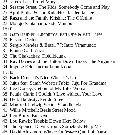
23. James Last: Proud Mary
24. Sesame Street, The Kids: Somebody Come and Play
25. April Phibia & The Rule-Her: Jar Jee Jar Jee
26. Rasa and the Family Krishna: The Offering
27. Mongo Santamaria: Este Mambo
15:01
28. Gato Barbieri: Encontros, Part One & Part Three
29. Fusion: Dedos
30. Sergio Mendes & Brazil 77: Intro-Viramundo
31. France Gall: Zozoi
32. The Chakachas: Tibidibidang
33. Ray Davies and the Button Down Brass: The Virginian
34. Impuls: Kdo Jinému Jámu Kopá
15:30
35. Back Door: It’s Nice When It’s Up
36. Jujus feat. Sarah Webster Fabio: Juju For Grandma
37. Lee Dorsey: Get out of My Life, Woman
38. Petula Clark: I Couldn’t Live without Your Love
39. Herb Hardesty: Perido Street
40. Manfred-Ludwig Sextet: Skandinavia
41. Willie Mitchell: Beale Street Mood
42. Len Barry: Bullseye
43. Lou Rawls: Trouble Down Here Below
44. The Spencer Davis Group: Somebody Help Me
45. David Alexandre Winter: Qu’est-ce Que J’ai Dansé!