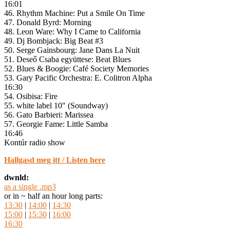
16:01
46. Rhythm Machine: Put a Smile On Time
47. Donald Byrd: Morning
48. Leon Ware: Why I Came to California
49. Dj Bombjack: Big Beat #3
50. Serge Gainsbourg: Jane Dans La Nuit
51. Deseő Csaba együttese: Beat Blues
52. Blues & Boogie: Café Society Memories
53. Gary Pacific Orchestra: E. Colitron Alpha
16:30
54. Osibisa: Fire
55. white label 10″ (Soundway)
56. Gato Barbieri: Marissea
57. Georgie Fame: Little Samba
16:46
Kontúr radio show
Hallgasd meg itt / Listen here
dwnld:
as a single .mp3
or in ~ half an hour long parts:
13:30
|
14:00
|
14:30
15:00
|
15:30
|
16:00
16:30