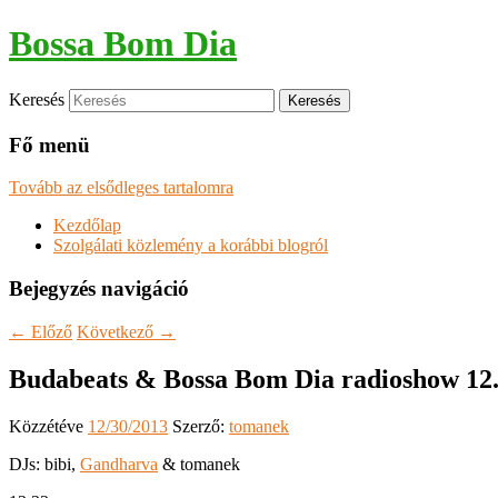
Bossa Bom Dia
Keresés
Fő menü
Tovább az elsődleges tartalomra
Kezdőlap
Szolgálati közlemény a korábbi blogról
Bejegyzés navigáció
←
Előző
Következő
→
Budabeats & Bossa Bom Dia radioshow 12
Közzétéve
12/30/2013
Szerző:
tomanek
DJs: bibi,
Gandharva
& tomanek