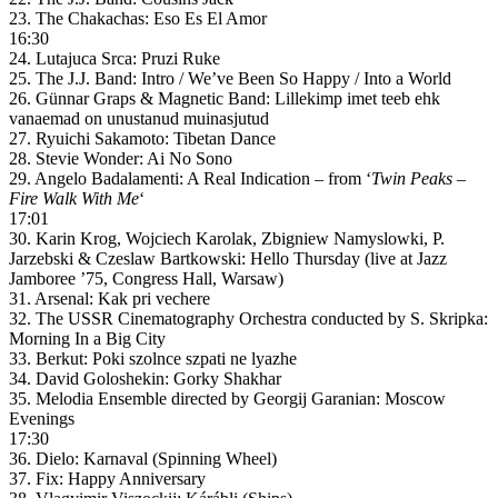
23. The Chakachas: Eso Es El Amor
16:30
24. Lutajuca Srca: Pruzi Ruke
25. The J.J. Band: Intro / We’ve Been So Happy / Into a World
26. Günnar Graps & Magnetic Band: Lillekimp imet teeb ehk
vanaemad on unustanud muinasjutud
27. Ryuichi Sakamoto: Tibetan Dance
28. Stevie Wonder: Ai No Sono
29. Angelo Badalamenti: A Real Indication – from ‘
Twin Peaks –
Fire Walk With Me
‘
17:01
30. Karin Krog, Wojciech Karolak, Zbigniew Namyslowki, P.
Jarzebski & Czeslaw Bartkowski: Hello Thursday (live at Jazz
Jamboree ’75, Congress Hall, Warsaw)
31. Arsenal: Kak pri vechere
32. The USSR Cinematography Orchestra conducted by S. Skripka:
Morning In a Big City
33. Berkut: Poki szolnce szpati ne lyazhe
34. David Goloshekin: Gorky Shakhar
35. Melodia Ensemble directed by Georgij Garanian: Moscow
Evenings
17:30
36. Dielo: Karnaval (Spinning Wheel)
37. Fix: Happy Anniversary