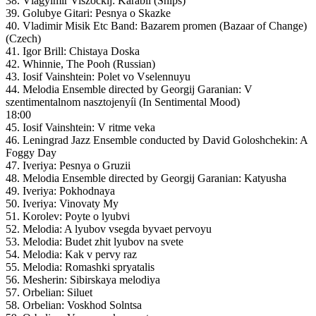
38. Vlagyimir Viszockij: Kárábli (Ships)
39. Golubye Gitari: Pesnya o Skazke
40. Vladimir Misik Etc Band: Bazarem promen (Bazaar of Change)
(Czech)
41. Igor Brill: Chistaya Doska
42. Whinnie, The Pooh (Russian)
43. Iosif Vainshtein: Polet vo Vselennuyu
44. Melodia Ensemble directed by Georgij Garanian: V
szentimentalnom nasztojenyíi (In Sentimental Mood)
18:00
45. Iosif Vainshtein: V ritme veka
46. Leningrad Jazz Ensemble conducted by David Goloshchekin: A
Foggy Day
47. Iveriya: Pesnya o Gruzii
48. Melodia Ensemble directed by Georgij Garanian: Katyusha
49. Iveriya: Pokhodnaya
50. Iveriya: Vinovaty My
51. Korolev: Poyte o lyubvi
52. Melodia: A lyubov vsegda byvaet pervoyu
53. Melodia: Budet zhit lyubov na svete
54. Melodia: Kak v pervy raz
55. Melodia: Romashki spryatalis
56. Mesherin: Sibirskaya melodiya
57. Orbelian: Siluet
58. Orbelian: Voskhod Solntsa