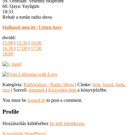
59. Orbelian: Vesenny ekspromt
60. Qaya: Yayligim
18:33
Rehab a tortán radio show
Hallgasd meg itt / Listen here
dwnld:
15:00
|
15:30
|
16:00
16:30
|
17:00
|
17:30
18:00
Kategória:
Rádióműsor / Radio Show
| Címke:
beat
,
brasil
,
funk
,
jazz
| Szerző:
tomanek
|
Közvetlen link
a könyvjelzőbe.
You must be
logged in
to post a comment.
Profile
Hozzászólás küldéséhez
be kell jelentkezni
.
Köszönjük WordPress!