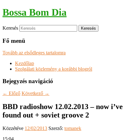
Bossa Bom Dia
Keresés
Fő menü
Tovább az elsődleges tartalomra
Kezdőlap
Szolgálati közlemény a korábbi blogról
Bejegyzés navigáció
←
Előző
Következő
→
BBD radioshow 12.02.2013 – now i’ve
found out + soviet groove 2
Közzétéve
12/02/2013
Szerző:
tomanek
15:04