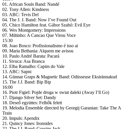
01. African Souls Band: Nandé
02. Tony Allen: Kindness
03. ABC: Tevis Del
04. The J. J. Band: Now I’ve Found Out
05. Chico Hamilton feat. Gábor Szabó: Evil Eye
06. Wes Montgomery: Impressions
07. Miltinho: A Cancao Que Virou Voce
15:30
08. Joao Bosco: Profissionalismo é isso ai
09. Maria Bethania: Alquem me avisou
10. Paulo André Barata: Pacará
11. Sivuca: Asa Branca
12. Elba Ramalho: Capim do Vale
13. ABC: Sapni
14. Günnar Graps & Magnetic Band: Odüsseuse Eksirännakud
15. The J.J. Band: Bip Bip
16:00
16. Piotr Figiel: Pojde droga w swiat daleki (Away I’ll Go)
17. Django Silver Set: Dandy
18. Deseő együttes: Felhők felett
19. Melodia Ensemble directed by Georgij Garanian: Take The A
Train
20. Impuls: Apendix
21. Quincy Jones: Ironsides
22. The J.J. Band: Cousins Jack