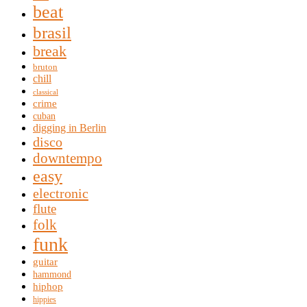
beat
brasil
break
bruton
chill
classical
crime
cuban
digging in Berlin
disco
downtempo
easy
electronic
flute
folk
funk
guitar
hammond
hiphop
hippies