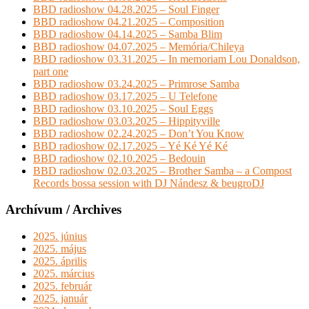
BBD radioshow 04.28.2025 – Soul Finger
BBD radioshow 04.21.2025 – Composition
BBD radioshow 04.14.2025 – Samba Blim
BBD radioshow 04.07.2025 – Memória/Chileya
BBD radioshow 03.31.2025 – In memoriam Lou Donaldson,
part one
BBD radioshow 03.24.2025 – Primrose Samba
BBD radioshow 03.17.2025 – U Telefone
BBD radioshow 03.10.2025 – Soul Eggs
BBD radioshow 03.03.2025 – Hippityville
BBD radioshow 02.24.2025 – Don’t You Know
BBD radioshow 02.17.2025 – Yé Ké Yé Ké
BBD radioshow 02.10.2025 – Bedouin
BBD radioshow 02.03.2025 – Brother Samba – a Compost
Records bossa session with DJ Nándesz & beugroDJ
Archívum / Archives
2025. június
2025. május
2025. április
2025. március
2025. február
2025. január