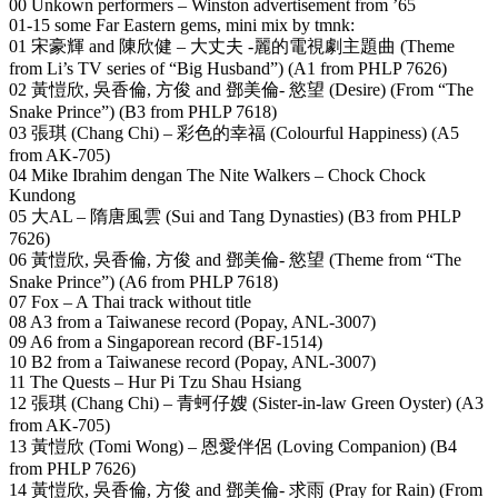
00 Unkown performers – Winston advertisement from ’65
01-15 some Far Eastern gems, mini mix by tmnk:
01 宋豪輝 and 陳欣健 – 大丈夫 -麗的電視劇主題曲 (Theme
from Li’s TV series of “Big Husband”) (A1 from PHLP 7626)
02 黃愷欣, 吳香倫, 方俊 and 鄧美倫- 慾望 (Desire) (From “The
Snake Prince”) (B3 from PHLP 7618)
03 張琪 (Chang Chi) – 彩色的幸福 (Colourful Happiness) (A5
from AK-705)
04 Mike Ibrahim dengan The Nite Walkers – Chock Chock
Kundong
05 大AL – 隋唐風雲 (Sui and Tang Dynasties) (B3 from PHLP
7626)
06 黃愷欣, 吳香倫, 方俊 and 鄧美倫- 慾望 (Theme from “The
Snake Prince”) (A6 from PHLP 7618)
07 Fox – A Thai track without title
08 A3 from a Taiwanese record (Popay, ANL-3007)
09 A6 from a Singaporean record (BF-1514)
10 B2 from a Taiwanese record (Popay, ANL-3007)
11 The Quests – Hur Pi Tzu Shau Hsiang
12 張琪 (Chang Chi) – 青蚵仔嫂 (Sister-in-law Green Oyster) (A3
from AK-705)
13 黃愷欣 (Tomi Wong) – 恩愛伴侶 (Loving Companion) (B4
from PHLP 7626)
14 黃愷欣, 吳香倫, 方俊 and 鄧美倫- 求雨 (Pray for Rain) (From