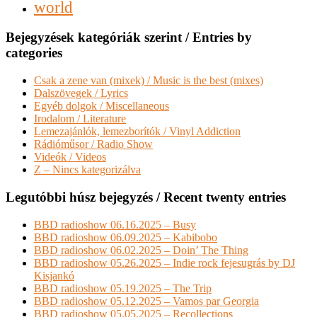
world
Bejegyzések kategóriák szerint / Entries by
categories
Csak a zene van (mixek) / Music is the best (mixes)
Dalszövegek / Lyrics
Egyéb dolgok / Miscellaneous
Irodalom / Literature
Lemezajánlók, lemezborítók / Vinyl Addiction
Rádióműsor / Radio Show
Videók / Videos
Z – Nincs kategorizálva
Legutóbbi húsz bejegyzés / Recent twenty entries
BBD radioshow 06.16.2025 – Busy
BBD radioshow 06.09.2025 – Kabibobo
BBD radioshow 06.02.2025 – Doin’ The Thing
BBD radioshow 05.26.2025 – Indie rock fejesugrás by DJ
Kisjankó
BBD radioshow 05.19.2025 – The Trip
BBD radioshow 05.12.2025 – Vamos par Georgia
BBD radioshow 05.05.2025 – Recollections