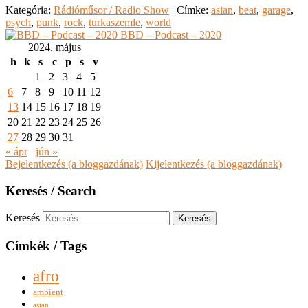
Kategória:
Rádióműsor / Radio Show
|
Címke:
asian
,
beat
,
garage
,
psych
,
punk
,
rock
,
turkaszemle
,
world
BBD – Podcast – 2020
2024. május
h
k
s
c
p
s
v
1
2
3
4
5
6
7
8
9
10
11
12
13
14
15
16
17
18
19
20
21
22
23
24
25
26
27
28
29
30
31
« ápr
jún »
Bejelentkezés (a bloggazdának)
Kijelentkezés (a bloggazdának)
Keresés / Search
Keresés
Címkék / Tags
afro
ambient
asian