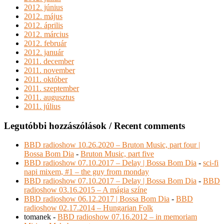
2012. június
2012. május
2012. április
2012. március
2012. február
2012. január
2011. december
2011. november
2011. október
2011. szeptember
2011. augusztus
2011. július
Legutóbbi hozzászólások / Recent comments
BBD radioshow 10.26.2020 – Bruton Music, part four |
Bossa Bom Dia
-
Bruton Music, part five
BBD radioshow 07.10.2017 – Delay | Bossa Bom Dia
-
sci-fi
napi mixem, #1 – the guy from monday
BBD radioshow 07.10.2017 – Delay | Bossa Bom Dia
-
BBD
radioshow 03.16.2015 – A mágia színe
BBD radioshow 06.12.2017 | Bossa Bom Dia
-
BBD
radioshow 02.17.2014 – Hungarian Folk
tomanek
-
BBD radioshow 07.16.2012 – in memoriam