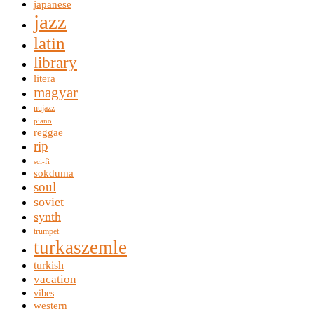
japanese
jazz
latin
library
litera
magyar
nujazz
piano
reggae
rip
sci-fi
sokduma
soul
soviet
synth
trumpet
turkaszemle
turkish
vacation
vibes
western