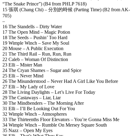
“The Snake Prince”) (B4 from PHLP 7618)
15 張琪 (Chang Chi) – 分別的時候 (Parting Time) (B2 from AK-
705)
–
16 The Standells – Dirty Water
17 The Open Mind – Magic Potion
18 The Seeds – Pushin’ Too Hard
19 Wimple Winch – Save My Soul
20 Mouse – A Public Execution
21 The Third Rail – Run, Run, Run
22 Caleb – Woman Of Distinction
23 Elli – Mister Man
24 The Cryan Shames – Sugar and Spice
25 Elli – Never Mind
26 The Misunderstood – Never Had A Girl Like You Before
27 Elli – My Lady of Love
28 The Living Daylights – Let’s Live For Today
29 The Castaways – Liar, Liar
30 The Mindbenders – The Morning After
31 Elli – I’ll Be Looking Out For You
32 Wimple Winch – Atmospheres
33 The Thirteenths Floor Elevators – You’re Gonna Miss Me
34 Wimple Winch – Rumble On Mersey Square South
35 Nazz – Open My Eyes
36 Elli – That’s What They Say