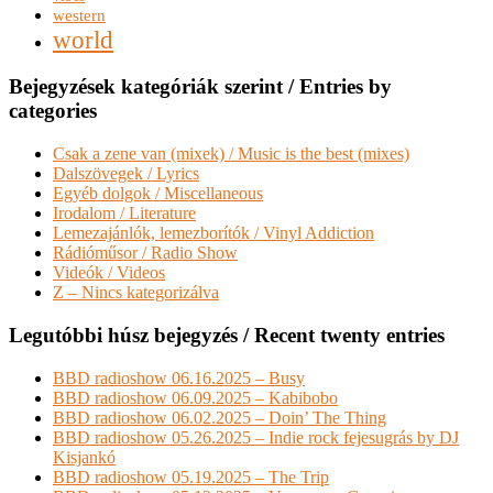
western
world
Bejegyzések kategóriák szerint / Entries by
categories
Csak a zene van (mixek) / Music is the best (mixes)
Dalszövegek / Lyrics
Egyéb dolgok / Miscellaneous
Irodalom / Literature
Lemezajánlók, lemezborítók / Vinyl Addiction
Rádióműsor / Radio Show
Videók / Videos
Z – Nincs kategorizálva
Legutóbbi húsz bejegyzés / Recent twenty entries
BBD radioshow 06.16.2025 – Busy
BBD radioshow 06.09.2025 – Kabibobo
BBD radioshow 06.02.2025 – Doin’ The Thing
BBD radioshow 05.26.2025 – Indie rock fejesugrás by DJ
Kisjankó
BBD radioshow 05.19.2025 – The Trip