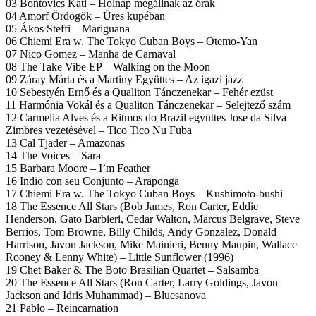
03 Bontovics Kati – Holnap megállnak az órák
04 Amorf Ördögök – Üres kupéban
05 Ákos Steffi – Mariguana
06 Chiemi Era w. The Tokyo Cuban Boys – Otemo-Yan
07 Nico Gomez – Manha de Carnaval
08 The Take Vibe EP – Walking on the Moon
09 Záray Márta és a Martiny Együttes – Az igazi jazz
10 Sebestyén Ernő és a Qualiton Tánczenekar – Fehér ezüst
11 Harmónia Vokál és a Qualiton Tánczenekar – Selejtező szám
12 Carmelia Alves és a Ritmos do Brazil együttes Jose da Silva
Zimbres vezetésével – Tico Tico Nu Fuba
13 Cal Tjader – Amazonas
14 The Voices – Sara
15 Barbara Moore – I’m Feather
16 Indio con seu Conjunto – Araponga
17 Chiemi Era w. The Tokyo Cuban Boys – Kushimoto-bushi
18 The Essence All Stars (Bob James, Ron Carter, Eddie
Henderson, Gato Barbieri, Cedar Walton, Marcus Belgrave, Steve
Berrios, Tom Browne, Billy Childs, Andy Gonzalez, Donald
Harrison, Javon Jackson, Mike Mainieri, Benny Maupin, Wallace
Rooney & Lenny White) – Little Sunflower (1996)
19 Chet Baker & The Boto Brasilian Quartet – Salsamba
20 The Essence All Stars (Ron Carter, Larry Goldings, Javon
Jackson and Idris Muhammad) – Bluesanova
21 Pablo – Reincarnation