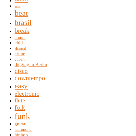
ambient
asian
beat
brasil
break
bruton
chill
classical
crime
cuban
digging in Berlin
disco
downtempo
easy
electronic
flute
folk
funk
guitar
hammond
hiphop