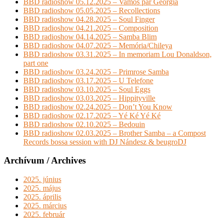
BBD radioshow 05.12.2025 – Vamos par Georgia
BBD radioshow 05.05.2025 – Recollections
BBD radioshow 04.28.2025 – Soul Finger
BBD radioshow 04.21.2025 – Composition
BBD radioshow 04.14.2025 – Samba Blim
BBD radioshow 04.07.2025 – Memória/Chileya
BBD radioshow 03.31.2025 – In memoriam Lou Donaldson,
part one
BBD radioshow 03.24.2025 – Primrose Samba
BBD radioshow 03.17.2025 – U Telefone
BBD radioshow 03.10.2025 – Soul Eggs
BBD radioshow 03.03.2025 – Hippityville
BBD radioshow 02.24.2025 – Don’t You Know
BBD radioshow 02.17.2025 – Yé Ké Yé Ké
BBD radioshow 02.10.2025 – Bedouin
BBD radioshow 02.03.2025 – Brother Samba – a Compost
Records bossa session with DJ Nándesz & beugroDJ
Archívum / Archives
2025. június
2025. május
2025. április
2025. március
2025. február