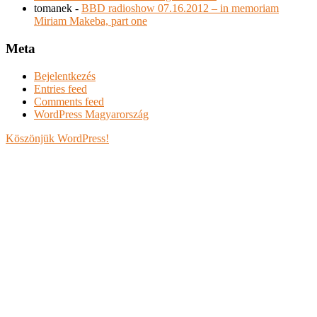
tomanek
-
BBD radioshow 07.16.2012 – in memoriam
Miriam Makeba, part one
Meta
Bejelentkezés
Entries feed
Comments feed
WordPress Magyarország
Köszönjük WordPress!