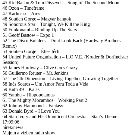
45 Kid Baltan & Tom Dissevelt – Song of The Second Moon
46 Ozon – Timeframe
47 Karlmarx – Ares
48 Soutien Gorge – Magyar hangok
49 Sonorous Star – Tonight, We Kill the King
50 Funkonami – Binding Up The Stars
51 Geoff Bastow – Expo 1
52 The Disco Builders – Dont Look Back (Hardway Brothers
Remix)
53 Soutien Gorge – Éhes férfi
54 United Future Organization – L.O.V.E. (Kruder & Dorfmeister
Session)
55 James Hardway – Cilve Goes Crazy
56 Guillermo Reuter – Mr. Jenkins
57 The 5th Dimension – Living Together, Growing Together
58 Inés Soares – Um Amor Para Toda a Vida
59 Butti 49 – Kalas
60 Yambu – Hippopotamus
61 The Mighty Mocambos – Working Part 2
62 Johnny Hammond – Fantasy
63 Donald Byrd – I Love You
64 Stan Ivory and His Omnificent Orchestra – Stan’s Theme
17:09:06
hírek/news
Majom a vízben radio show