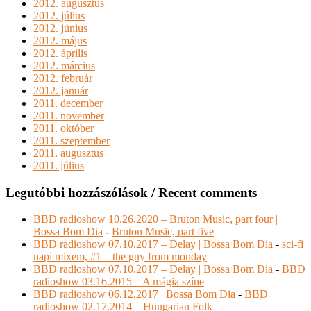
2012. augusztus
2012. július
2012. június
2012. május
2012. április
2012. március
2012. február
2012. január
2011. december
2011. november
2011. október
2011. szeptember
2011. augusztus
2011. július
Legutóbbi hozzászólások / Recent comments
BBD radioshow 10.26.2020 – Bruton Music, part four |
Bossa Bom Dia
-
Bruton Music, part five
BBD radioshow 07.10.2017 – Delay | Bossa Bom Dia
-
sci-fi
napi mixem, #1 – the guy from monday
BBD radioshow 07.10.2017 – Delay | Bossa Bom Dia
-
BBD
radioshow 03.16.2015 – A mágia színe
BBD radioshow 06.12.2017 | Bossa Bom Dia
-
BBD
radioshow 02.17.2014 – Hungarian Folk