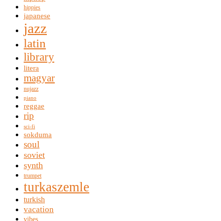
hippies
japanese
jazz
latin
library
litera
magyar
nujazz
piano
reggae
rip
sci-fi
sokduma
soul
soviet
synth
trumpet
turkaszemle
turkish
vacation
vibes