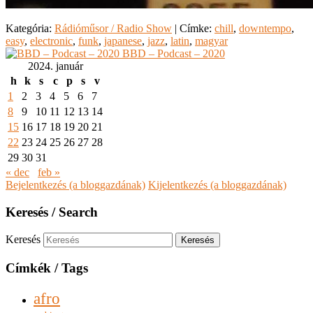
Kategória:
Rádióműsor / Radio Show
|
Címke:
chill
,
downtempo
,
easy
,
electronic
,
funk
,
japanese
,
jazz
,
latin
,
magyar
BBD – Podcast – 2020
2024. január
h
k
s
c
p
s
v
1
2
3
4
5
6
7
8
9
10
11
12
13
14
15
16
17
18
19
20
21
22
23
24
25
26
27
28
29
30
31
« dec
feb »
Bejelentkezés (a bloggazdának)
Kijelentkezés (a bloggazdának)
Keresés / Search
Keresés
Címkék / Tags
afro