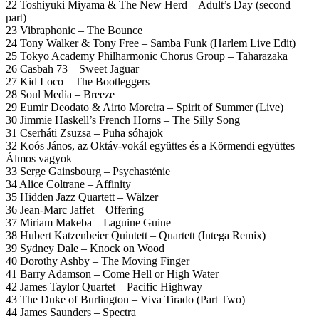
22 Toshiyuki Miyama & The New Herd – Adult’s Day (second
part)
23 Vibraphonic – The Bounce
24 Tony Walker & Tony Free – Samba Funk (Harlem Live Edit)
25 Tokyo Academy Philharmonic Chorus Group – Taharazaka
26 Casbah 73 – Sweet Jaguar
27 Kid Loco – The Bootleggers
28 Soul Media – Breeze
29 Eumir Deodato & Airto Moreira – Spirit of Summer (Live)
30 Jimmie Haskell’s French Horns – The Silly Song
31 Cserháti Zsuzsa – Puha sóhajok
32 Koós János, az Oktáv-vokál együttes és a Körmendi együttes –
Álmos vagyok
33 Serge Gainsbourg – Psychasténie
34 Alice Coltrane – Affinity
35 Hidden Jazz Quartett – Wälzer
36 Jean-Marc Jaffet – Offering
37 Miriam Makeba – Laguine Guine
38 Hubert Katzenbeier Quintett – Quartett (Intega Remix)
39 Sydney Dale – Knock on Wood
40 Dorothy Ashby – The Moving Finger
41 Barry Adamson – Come Hell or High Water
42 James Taylor Quartet – Pacific Highway
43 The Duke of Burlington – Viva Tirado (Part Two)
44 James Saunders – Spectra