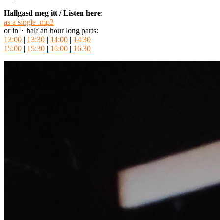
Hallgasd meg itt / Listen here
:
as a single .mp3
or in ~ half an hour long parts:
13:00
|
13:30
|
14:00
|
14:30
15:00
|
15:30
|
16:00
|
16:30