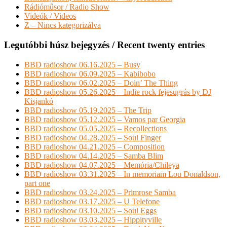
Rádióműsor / Radio Show
Videók / Videos
Z – Nincs kategorizálva
Legutóbbi húsz bejegyzés / Recent twenty entries
BBD radioshow 06.16.2025 – Busy
BBD radioshow 06.09.2025 – Kabibobo
BBD radioshow 06.02.2025 – Doin’ The Thing
BBD radioshow 05.26.2025 – Indie rock fejesugrás by DJ
Kisjankó
BBD radioshow 05.19.2025 – The Trip
BBD radioshow 05.12.2025 – Vamos par Georgia
BBD radioshow 05.05.2025 – Recollections
BBD radioshow 04.28.2025 – Soul Finger
BBD radioshow 04.21.2025 – Composition
BBD radioshow 04.14.2025 – Samba Blim
BBD radioshow 04.07.2025 – Memória/Chileya
BBD radioshow 03.31.2025 – In memoriam Lou Donaldson,
part one
BBD radioshow 03.24.2025 – Primrose Samba
BBD radioshow 03.17.2025 – U Telefone
BBD radioshow 03.10.2025 – Soul Eggs
BBD radioshow 03.03.2025 – Hippityville