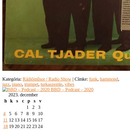
Kategória:
Rádióműsor / Radio Show
|
Címke:
funk
,
hammond
,
jazz
,
piano
,
trumpet
,
turkaszemle
,
vibes
BBD – Podcast – 2020
2023. december
h
k
s
c
p
s
v
1
2
3
4
5
6
7
8
9
10
11
12
13
14
15
16
17
18
19
20
21
22
23
24