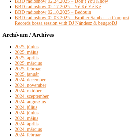
BBD radioshow 02.24.2025 – Don’t You Know
BBD radioshow 02.17.2025 – Yé Ké Yé Ké
BBD radioshow 02.10.2025 – Bedouin
BBD radioshow 02.03.2025 – Brother Samba – a Compost
Records bossa session with DJ Nándesz & beugroDJ
Archívum / Archives
2025. június
2025. május
2025. április
2025. március
2025. február
2025. január
2024. december
2024. november
2024. október
2024. szeptember
2024. augusztus
2024. július
2024. június
2024. május
2024. április
2024. március
2024. február