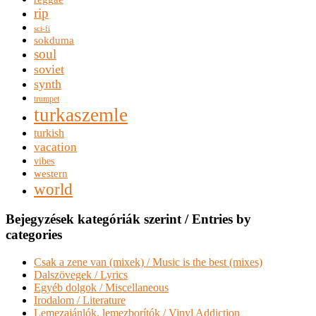
rip
sci-fi
sokduma
soul
soviet
synth
trumpet
turkaszemle
turkish
vacation
vibes
western
world
Bejegyzések kategóriák szerint / Entries by
categories
Csak a zene van (mixek) / Music is the best (mixes)
Dalszövegek / Lyrics
Egyéb dolgok / Miscellaneous
Irodalom / Literature
Lemezajánlók, lemezborítók / Vinyl Addiction