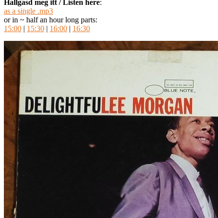
Hallgasd meg itt / Listen here
:
as a single .mp3
or in ~ half an hour long parts:
15:00
|
15:30
|
16:00
|
16:30