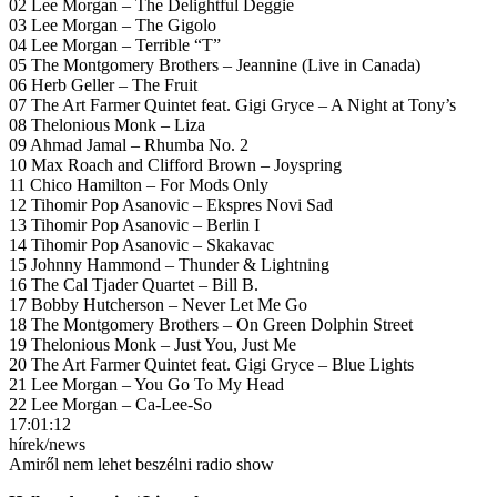
02 Lee Morgan – The Delightful Deggie
03 Lee Morgan – The Gigolo
04 Lee Morgan – Terrible “T”
05 The Montgomery Brothers – Jeannine (Live in Canada)
06 Herb Geller – The Fruit
07 The Art Farmer Quintet feat. Gigi Gryce – A Night at Tony’s
08 Thelonious Monk – Liza
09 Ahmad Jamal – Rhumba No. 2
10 Max Roach and Clifford Brown – Joyspring
11 Chico Hamilton – For Mods Only
12 Tihomir Pop Asanovic – Ekspres Novi Sad
13 Tihomir Pop Asanovic – Berlin I
14 Tihomir Pop Asanovic – Skakavac
15 Johnny Hammond – Thunder & Lightning
16 The Cal Tjader Quartet – Bill B.
17 Bobby Hutcherson – Never Let Me Go
18 The Montgomery Brothers – On Green Dolphin Street
19 Thelonious Monk – Just You, Just Me
20 The Art Farmer Quintet feat. Gigi Gryce – Blue Lights
21 Lee Morgan – You Go To My Head
22 Lee Morgan – Ca-Lee-So
17:01:12
hírek/news
Amiről nem lehet beszélni radio show