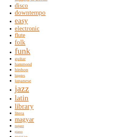
disco
downtempo
easy
electronic
flute
folk
funk
guitar
hammond
hiphop
hippies
japanese
jazz
latin
library
litera
magyar
nujazz
piano
reggae