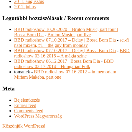
2011. augusztus
2011. július
Legutóbbi hozzászólások / Recent comments
BBD radioshow 10.26.2020 – Bruton Music, part four |
Bossa Bom Dia
-
Bruton Music, part five
BBD radioshow 07.10.2017 – Delay | Bossa Bom Dia
-
sci-fi
napi mixem, #1 – the guy from monday
BBD radioshow 07.10.2017 – Delay | Bossa Bom Dia
-
BBD
radioshow 03.16.2015 – A mágia színe
BBD radioshow 06.12.2017 | Bossa Bom Dia
-
BBD
radioshow 02.17.2014 – Hungarian Folk
tomanek
-
BBD radioshow 07.16.2012 – in memoriam
Miriam Makeba, part one
Meta
Bejelentkezés
Entries feed
Comments feed
WordPress Magyarország
Köszönjük WordPress!