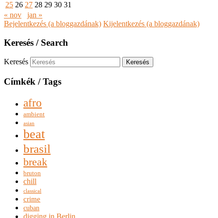
25
26
27
28
29
30
31
« nov
jan »
Bejelentkezés (a bloggazdának)
Kijelentkezés (a bloggazdának)
Keresés / Search
Keresés
Címkék / Tags
afro
ambient
asian
beat
brasil
break
bruton
chill
classical
crime
cuban
digging in Berlin