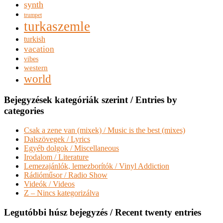
synth
trumpet
turkaszemle
turkish
vacation
vibes
western
world
Bejegyzések kategóriák szerint / Entries by
categories
Csak a zene van (mixek) / Music is the best (mixes)
Dalszövegek / Lyrics
Egyéb dolgok / Miscellaneous
Irodalom / Literature
Lemezajánlók, lemezborítók / Vinyl Addiction
Rádióműsor / Radio Show
Videók / Videos
Z – Nincs kategorizálva
Legutóbbi húsz bejegyzés / Recent twenty entries