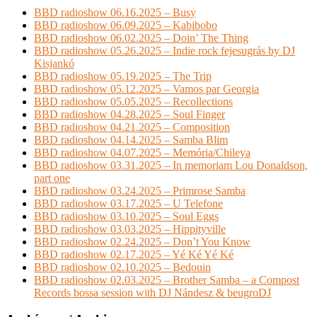
BBD radioshow 06.16.2025 – Busy
BBD radioshow 06.09.2025 – Kabibobo
BBD radioshow 06.02.2025 – Doin’ The Thing
BBD radioshow 05.26.2025 – Indie rock fejesugrás by DJ
Kisjankó
BBD radioshow 05.19.2025 – The Trip
BBD radioshow 05.12.2025 – Vamos par Georgia
BBD radioshow 05.05.2025 – Recollections
BBD radioshow 04.28.2025 – Soul Finger
BBD radioshow 04.21.2025 – Composition
BBD radioshow 04.14.2025 – Samba Blim
BBD radioshow 04.07.2025 – Memória/Chileya
BBD radioshow 03.31.2025 – In memoriam Lou Donaldson,
part one
BBD radioshow 03.24.2025 – Primrose Samba
BBD radioshow 03.17.2025 – U Telefone
BBD radioshow 03.10.2025 – Soul Eggs
BBD radioshow 03.03.2025 – Hippityville
BBD radioshow 02.24.2025 – Don’t You Know
BBD radioshow 02.17.2025 – Yé Ké Yé Ké
BBD radioshow 02.10.2025 – Bedouin
BBD radioshow 02.03.2025 – Brother Samba – a Compost
Records bossa session with DJ Nándesz & beugroDJ