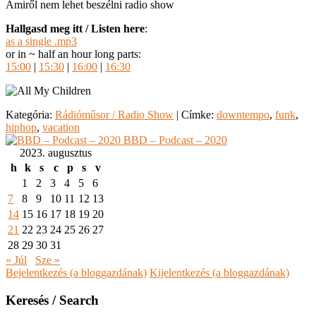
Amiről nem lehet beszélni radio show
Hallgasd meg itt / Listen here
:
as a single .mp3
or in ~ half an hour long parts:
15:00
|
15:30
|
16:00
|
16:30
Kategória:
Rádióműsor / Radio Show
|
Címke:
downtempo
,
funk
,
hiphop
,
vacation
BBD – Podcast – 2020
2023. augusztus
h
k
s
c
p
s
v
1
2
3
4
5
6
7
8
9
10
11
12
13
14
15
16
17
18
19
20
21
22
23
24
25
26
27
28
29
30
31
« Júl
Sze »
Bejelentkezés (a bloggazdának)
Kijelentkezés (a bloggazdának)
Keresés / Search