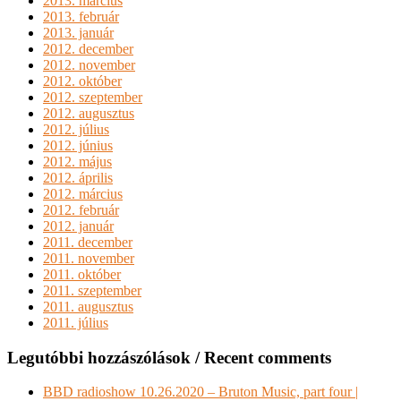
2013. március
2013. február
2013. január
2012. december
2012. november
2012. október
2012. szeptember
2012. augusztus
2012. július
2012. június
2012. május
2012. április
2012. március
2012. február
2012. január
2011. december
2011. november
2011. október
2011. szeptember
2011. augusztus
2011. július
Legutóbbi hozzászólások / Recent comments
BBD radioshow 10.26.2020 – Bruton Music, part four |