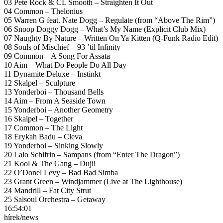
03 Pete Rock & CL Smooth – Straighten It Out
04 Common – Thelonius
05 Warren G feat. Nate Dogg – Regulate (from “Above The Rim”)
06 Snoop Doggy Dogg – What’s My Name (Explicit Club Mix)
07 Naughty By Nature – Written On Ya Kitten (Q-Funk Radio Edit)
08 Souls of Mischief – 93 ’til Infinity
09 Common – A Song For Assata
10 Aim – What Do People Do All Day
11 Dynamite Deluxe – Instinkt
12 Skalpel – Sculpture
13 Yonderboi – Thousand Bells
14 Aim – From A Seaside Town
15 Yonderboi – Another Geometry
16 Skalpel – Together
17 Common – The Light
18 Erykah Badu – Cleva
19 Yonderboi – Sinking Slowly
20 Lalo Schifrin – Sampans (from “Enter The Dragon”)
21 Kool & The Gang – Dujii
22 O’Donel Levy – Bad Bad Simba
23 Grant Green – Windjammer (Live at The Lighthouse)
24 Mandrill – Fat City Strut
25 Salsoul Orchestra – Getaway
16:54:01
hírek/news