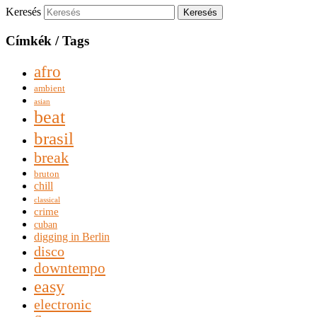
Keresés
Címkék / Tags
afro
ambient
asian
beat
brasil
break
bruton
chill
classical
crime
cuban
digging in Berlin
disco
downtempo
easy
electronic