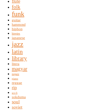
flute
folk
funk
guitar
hammond
hiphop
hippies
japanese
jazz
latin
library
litera
magyar
nujazz
piano
reggae
rip
sci-fi
sokduma
soul
soviet