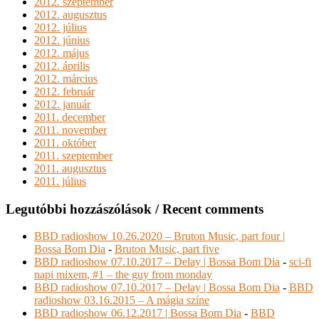
2012. szeptember
2012. augusztus
2012. július
2012. június
2012. május
2012. április
2012. március
2012. február
2012. január
2011. december
2011. november
2011. október
2011. szeptember
2011. augusztus
2011. július
Legutóbbi hozzászólások / Recent comments
BBD radioshow 10.26.2020 – Bruton Music, part four |
Bossa Bom Dia
-
Bruton Music, part five
BBD radioshow 07.10.2017 – Delay | Bossa Bom Dia
-
sci-fi
napi mixem, #1 – the guy from monday
BBD radioshow 07.10.2017 – Delay | Bossa Bom Dia
-
BBD
radioshow 03.16.2015 – A mágia színe
BBD radioshow 06.12.2017 | Bossa Bom Dia
-
BBD