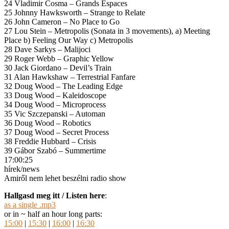
24 Vladimir Cosma – Grands Espaces
25 Johnny Hawksworth – Strange to Relate
26 John Cameron – No Place to Go
27 Lou Stein – Metropolis (Sonata in 3 movements), a) Meeting
Place b) Feeling Our Way c) Metropolis
28 Dave Sarkys – Malijoci
29 Roger Webb – Graphic Yellow
30 Jack Giordano – Devil’s Train
31 Alan Hawkshaw – Terrestrial Fanfare
32 Doug Wood – The Leading Edge
33 Doug Wood – Kaleidoscope
34 Doug Wood – Microprocess
35 Vic Szczepanski – Automan
36 Doug Wood – Robotics
37 Doug Wood – Secret Process
38 Freddie Hubbard – Crisis
39 Gábor Szabó – Summertime
17:00:25
hírek/news
Amiről nem lehet beszélni radio show
Hallgasd meg itt / Listen here
:
as a single .mp3
or in ~ half an hour long parts:
15:00
|
15:30
|
16:00
|
16:30