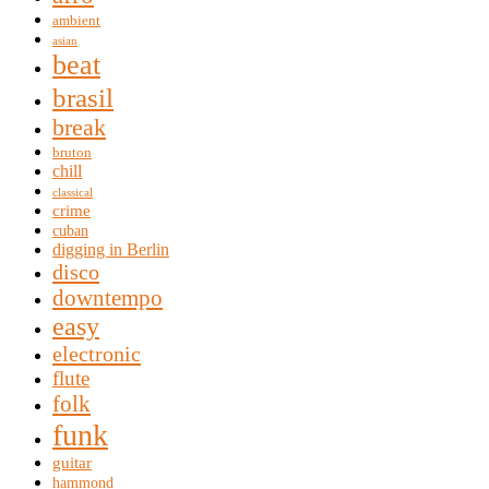
ambient
asian
beat
brasil
break
bruton
chill
classical
crime
cuban
digging in Berlin
disco
downtempo
easy
electronic
flute
folk
funk
guitar
hammond