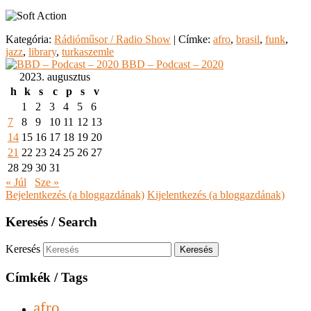
Kategória:
Rádióműsor / Radio Show
|
Címke:
afro
,
brasil
,
funk
,
jazz
,
library
,
turkaszemle
BBD – Podcast – 2020
2023. augusztus
h
k
s
c
p
s
v
1
2
3
4
5
6
7
8
9
10
11
12
13
14
15
16
17
18
19
20
21
22
23
24
25
26
27
28
29
30
31
« Júl
Sze »
Bejelentkezés (a bloggazdának)
Kijelentkezés (a bloggazdának)
Keresés / Search
Keresés
Címkék / Tags
afro