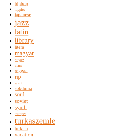
hiphop
hippies
japanese
jazz
latin
library
litera
magyar
nujazz
piano
reggae
rip
sci-fi
sokduma
soul
soviet
synth
trumpet
turkaszemle
turkish
vacation