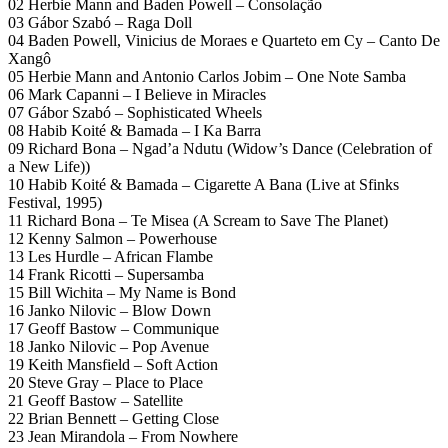
02 Herbie Mann and Baden Powell – Consolação
03 Gábor Szabó – Raga Doll
04 Baden Powell, Vinicius de Moraes e Quarteto em Cy – Canto De
Xangô
05 Herbie Mann and Antonio Carlos Jobim – One Note Samba
06 Mark Capanni – I Believe in Miracles
07 Gábor Szabó – Sophisticated Wheels
08 Habib Koité & Bamada – I Ka Barra
09 Richard Bona – Ngad’a Ndutu (Widow’s Dance (Celebration of
a New Life))
10 Habib Koité & Bamada – Cigarette A Bana (Live at Sfinks
Festival, 1995)
11 Richard Bona – Te Misea (A Scream to Save The Planet)
12 Kenny Salmon – Powerhouse
13 Les Hurdle – African Flambe
14 Frank Ricotti – Supersamba
15 Bill Wichita – My Name is Bond
16 Janko Nilovic – Blow Down
17 Geoff Bastow – Communique
18 Janko Nilovic – Pop Avenue
19 Keith Mansfield – Soft Action
20 Steve Gray – Place to Place
21 Geoff Bastow – Satellite
22 Brian Bennett – Getting Close
23 Jean Mirandola – From Nowhere