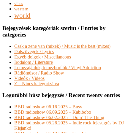
vibes
western
world
Bejegyzések kategóriák szerint / Entries by
categories
Csak a zene van (mixek) / Music is the best (mixes)
Dalszövegek / Lyrics
Egyéb dolgok / Miscellaneous
Irodalom / Literature
Lemezajánlók, lemezborítók / Vinyl Addiction
Rádióműsor / Radio Show
Videók / Videos
Z – Nincs kategorizálva
Legutóbbi húsz bejegyzés / Recent twenty entries
BBD radioshow 06.16.2025 – Busy
BBD radioshow 06.09.2025 – Kabibobo
BBD radioshow 06.02.2025 – Doin’ The Thing
BBD radioshow 05.26.2025 – Indie rock fejesugrás by DJ
Kisjankó