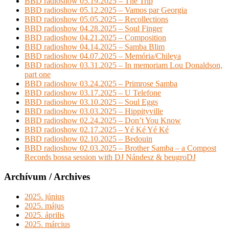
BBD radioshow 05.19.2025 – The Trip
BBD radioshow 05.12.2025 – Vamos par Georgia
BBD radioshow 05.05.2025 – Recollections
BBD radioshow 04.28.2025 – Soul Finger
BBD radioshow 04.21.2025 – Composition
BBD radioshow 04.14.2025 – Samba Blim
BBD radioshow 04.07.2025 – Memória/Chileya
BBD radioshow 03.31.2025 – In memoriam Lou Donaldson,
part one
BBD radioshow 03.24.2025 – Primrose Samba
BBD radioshow 03.17.2025 – U Telefone
BBD radioshow 03.10.2025 – Soul Eggs
BBD radioshow 03.03.2025 – Hippityville
BBD radioshow 02.24.2025 – Don’t You Know
BBD radioshow 02.17.2025 – Yé Ké Yé Ké
BBD radioshow 02.10.2025 – Bedouin
BBD radioshow 02.03.2025 – Brother Samba – a Compost
Records bossa session with DJ Nándesz & beugroDJ
Archívum / Archives
2025. június
2025. május
2025. április
2025. március