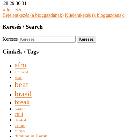
28
29
30
31
« Júl
Sze »
Bejelentkezés (a bloggazdának)
Kijelentkezés (a bloggazdának)
Keresés / Search
Keresés
Címkék / Tags
afro
ambient
asian
beat
brasil
break
bruton
chill
classical
crime
cuban
digging in Berlin