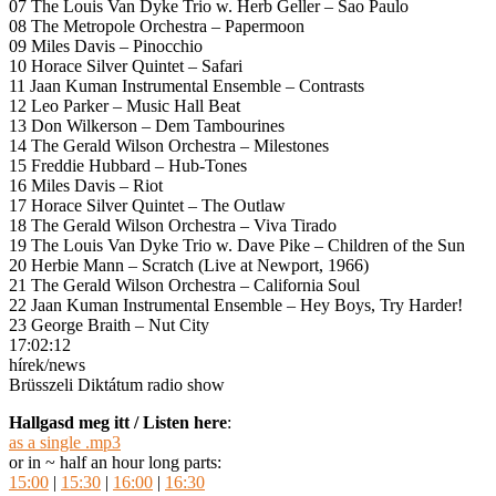
07 The Louis Van Dyke Trio w. Herb Geller – Sao Paulo
08 The Metropole Orchestra – Papermoon
09 Miles Davis – Pinocchio
10 Horace Silver Quintet – Safari
11 Jaan Kuman Instrumental Ensemble – Contrasts
12 Leo Parker – Music Hall Beat
13 Don Wilkerson – Dem Tambourines
14 The Gerald Wilson Orchestra – Milestones
15 Freddie Hubbard – Hub-Tones
16 Miles Davis – Riot
17 Horace Silver Quintet – The Outlaw
18 The Gerald Wilson Orchestra – Viva Tirado
19 The Louis Van Dyke Trio w. Dave Pike – Children of the Sun
20 Herbie Mann – Scratch (Live at Newport, 1966)
21 The Gerald Wilson Orchestra – California Soul
22 Jaan Kuman Instrumental Ensemble – Hey Boys, Try Harder!
23 George Braith – Nut City
17:02:12
hírek/news
Brüsszeli Diktátum radio show
Hallgasd meg itt / Listen here
:
as a single .mp3
or in ~ half an hour long parts:
15:00
|
15:30
|
16:00
|
16:30