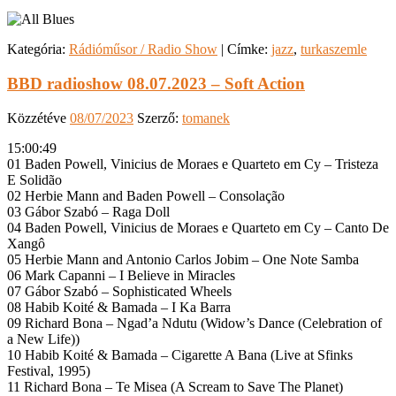
Kategória:
Rádióműsor / Radio Show
|
Címke:
jazz
,
turkaszemle
BBD radioshow 08.07.2023 – Soft Action
Közzétéve
08/07/2023
Szerző:
tomanek
15:00:49
01 Baden Powell, Vinicius de Moraes e Quarteto em Cy – Tristeza
E Solidão
02 Herbie Mann and Baden Powell – Consolação
03 Gábor Szabó – Raga Doll
04 Baden Powell, Vinicius de Moraes e Quarteto em Cy – Canto De
Xangô
05 Herbie Mann and Antonio Carlos Jobim – One Note Samba
06 Mark Capanni – I Believe in Miracles
07 Gábor Szabó – Sophisticated Wheels
08 Habib Koité & Bamada – I Ka Barra
09 Richard Bona – Ngad’a Ndutu (Widow’s Dance (Celebration of
a New Life))
10 Habib Koité & Bamada – Cigarette A Bana (Live at Sfinks
Festival, 1995)
11 Richard Bona – Te Misea (A Scream to Save The Planet)