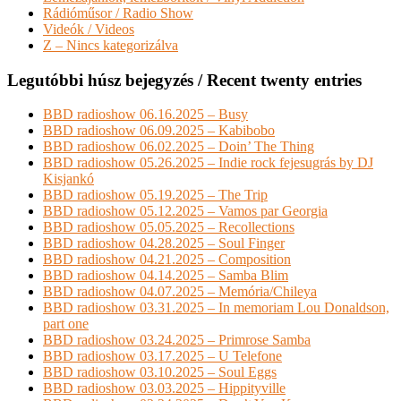
Rádióműsor / Radio Show
Videók / Videos
Z – Nincs kategorizálva
Legutóbbi húsz bejegyzés / Recent twenty entries
BBD radioshow 06.16.2025 – Busy
BBD radioshow 06.09.2025 – Kabibobo
BBD radioshow 06.02.2025 – Doin’ The Thing
BBD radioshow 05.26.2025 – Indie rock fejesugrás by DJ
Kisjankó
BBD radioshow 05.19.2025 – The Trip
BBD radioshow 05.12.2025 – Vamos par Georgia
BBD radioshow 05.05.2025 – Recollections
BBD radioshow 04.28.2025 – Soul Finger
BBD radioshow 04.21.2025 – Composition
BBD radioshow 04.14.2025 – Samba Blim
BBD radioshow 04.07.2025 – Memória/Chileya
BBD radioshow 03.31.2025 – In memoriam Lou Donaldson,
part one
BBD radioshow 03.24.2025 – Primrose Samba
BBD radioshow 03.17.2025 – U Telefone
BBD radioshow 03.10.2025 – Soul Eggs
BBD radioshow 03.03.2025 – Hippityville