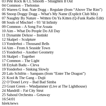
03 Pete Rock & CL Smooth – Straighten It Out
04 Common – Thelonius
05 Warren G feat. Nate Dogg – Regulate (from “Above The Rim”)
06 Snoop Doggy Dogg – What’s My Name (Explicit Club Mix)
07 Naughty By Nature – Written On Ya Kitten (Q-Funk Radio Edit)
08 Souls of Mischief – 93 ’til Infinity
09 Common – A Song For Assata
10 Aim – What Do People Do All Day
11 Dynamite Deluxe – Instinkt
12 Skalpel – Sculpture
13 Yonderboi – Thousand Bells
14 Aim – From A Seaside Town
15 Yonderboi – Another Geometry
16 Skalpel – Together
17 Common – The Light
18 Erykah Badu – Cleva
19 Yonderboi – Sinking Slowly
20 Lalo Schifrin – Sampans (from “Enter The Dragon”)
21 Kool & The Gang – Dujii
22 O’Donel Levy – Bad Bad Simba
23 Grant Green – Windjammer (Live at The Lighthouse)
24 Mandrill – Fat City Strut
25 Salsoul Orchestra – Getaway
16:54:01
hírek/news