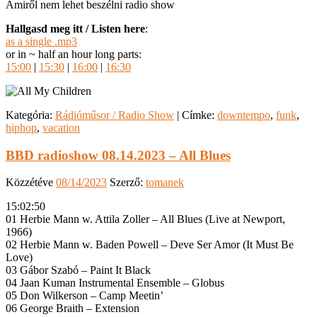
Amiről nem lehet beszélni radio show
Hallgasd meg itt / Listen here
:
as a single .mp3
or in ~ half an hour long parts:
15:00
|
15:30
|
16:00
|
16:30
Kategória:
Rádióműsor / Radio Show
|
Címke:
downtempo
,
funk
,
hiphop
,
vacation
BBD radioshow 08.14.2023 – All Blues
Közzétéve
08/14/2023
Szerző:
tomanek
15:02:50
01 Herbie Mann w. Attila Zoller – All Blues (Live at Newport,
1966)
02 Herbie Mann w. Baden Powell – Deve Ser Amor (It Must Be
Love)
03 Gábor Szabó – Paint It Black
04 Jaan Kuman Instrumental Ensemble – Globus
05 Don Wilkerson – Camp Meetin’
06 George Braith – Extension