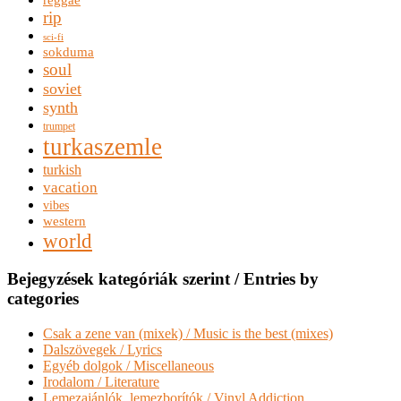
rip
sci-fi
sokduma
soul
soviet
synth
trumpet
turkaszemle
turkish
vacation
vibes
western
world
Bejegyzések kategóriák szerint / Entries by
categories
Csak a zene van (mixek) / Music is the best (mixes)
Dalszövegek / Lyrics
Egyéb dolgok / Miscellaneous
Irodalom / Literature
Lemezajánlók, lemezborítók / Vinyl Addiction