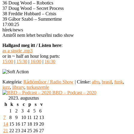
36 Doug Wood – Robotics
37 Doug Wood – Secret Process
38 Freddie Hubbard – Crisis
39 Gábor Szabó – Summertime
17:00:25
hírek/news
Amiről nem lehet beszélni radio show
Hallgasd meg itt / Listen here
:
as a single .mp3
or in ~ half an hour long parts:
15:00
|
15:30
|
16:00
|
16:30
Kategória:
Rádióműsor / Radio Show
|
Címke:
afro
,
brasil
,
funk
,
jazz
,
library
,
turkaszemle
BBD – Podcast – 2020
2023. augusztus
h
k
s
c
p
s
v
1
2
3
4
5
6
7
8
9
10
11
12
13
14
15
16
17
18
19
20
21
22
23
24
25
26
27