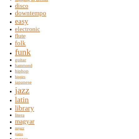
disco
downtempo
easy
electronic
flute
folk
funk
guitar
hammond
hiphop
hippies
japanese
jazz
latin
library
litera
magyar
nujazz
piano
reggae