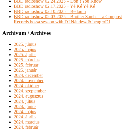
BBD radioshow 02.24.2025 – Don’t You Know
BBD radioshow 02.17.2025 – Yé Ké Yé Ké
BBD radioshow 02.10.2025 – Bedouin
BBD radioshow 02.03.2025 – Brother Samba – a Compost
Records bossa session with DJ Nándesz & beugroDJ
Archívum / Archives
2025. június
2025. május
2025. április
2025. március
2025. február
2025. január
2024. december
2024. november
2024. október
2024. szeptember
2024. augusztus
2024. július
2024. június
2024. május
2024. április
2024. március
2024. február