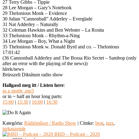
27 Terry Gibbs – Tippie
28 Lee Morgan – Gary’s Notebook
29 Thelonious Monk – Evidence
30 Julian “Cannonball” Adderley – Everglade
31 Nat Adderley – Naturally
32 Coleman Hawkins and Ben Webster – La Rosita
33 Thelonious Monk – Rhythm-a-Ning
34 Lee Morgan – Boy, What a Night
35 Thelonious Monk w. Donald Byrd and co. – Thelonious
17:01:42
(36 Cannonball Adderley and The Bossa Rio Sectet – Sambop (only
after an error with the playing of the news))
hírek/news
Brüsszeli Diktátum radio show
Hallgasd meg itt / Listen here
:
as a single .mp3
or in ~ half an hour long parts:
15:00
|
15:30
|
16:00
|
16:30
Kategória:
Rádióműsor / Radio Show
|
Címke:
beat
,
jazz
,
turkaszemle
BBD – Podcast – 2020