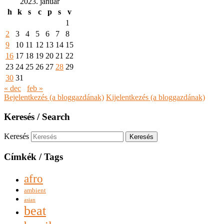
2023. január
h
k
s
c
p
s
v
1
2
3
4
5
6
7
8
9
10
11
12
13
14
15
16
17
18
19
20
21
22
23
24
25
26
27
28
29
30
31
« dec
feb »
Bejelentkezés (a bloggazdának)
Kijelentkezés (a bloggazdának)
Keresés / Search
Keresés
Címkék / Tags
afro
ambient
asian
beat