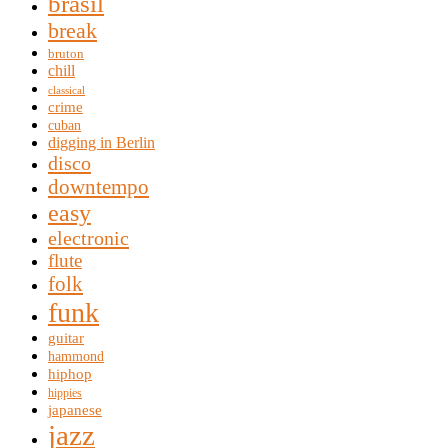
brasil
break
bruton
chill
classical
crime
cuban
digging in Berlin
disco
downtempo
easy
electronic
flute
folk
funk
guitar
hammond
hiphop
hippies
japanese
jazz