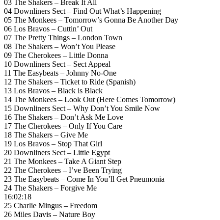
03 The Shakers – Break It All
04 Downliners Sect – Find Out What’s Happening
05 The Monkees – Tomorrow’s Gonna Be Another Day
06 Los Bravos – Cuttin’ Out
07 The Pretty Things – London Town
08 The Shakers – Won’t You Please
09 The Cherokees – Little Donna
10 Downliners Sect – Sect Appeal
11 The Easybeats – Johnny No-One
12 The Shakers – Ticket to Ride (Spanish)
13 Los Bravos – Black is Black
14 The Monkees – Look Out (Here Comes Tomorrow)
15 Downliners Sect – Why Don’t You Smile Now
16 The Shakers – Don’t Ask Me Love
17 The Cherokees – Only If You Care
18 The Shakers – Give Me
19 Los Bravos – Stop That Girl
20 Downliners Sect – Little Egypt
21 The Monkees – Take A Giant Step
22 The Cherokees – I’ve Been Trying
23 The Easybeats – Come In You’ll Get Pneumonia
24 The Shakers – Forgive Me
16:02:18
25 Charlie Mingus – Freedom
26 Miles Davis – Nature Boy