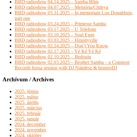
BBD radioshow 04.14.2025 – Samba Blim
BBD radioshow 04.07.2025 – Memória/Chileya
BBD radioshow 03.31.2025 – In memoriam Lou Donaldson,
part one
BBD radioshow 03.24.2025 – Primrose Samba
BBD radioshow 03.17.2025 – U Telefone
BBD radioshow 03.10.2025 – Soul Eggs
BBD radioshow 03.03.2025 – Hippityville
BBD radioshow 02.24.2025 – Don’t You Know
BBD radioshow 02.17.2025 – Yé Ké Yé Ké
BBD radioshow 02.10.2025 – Bedouin
BBD radioshow 02.03.2025 – Brother Samba – a Compost
Records bossa session with DJ Nándesz & beugroDJ
Archívum / Archives
2025. június
2025. május
2025. április
2025. március
2025. február
2025. január
2024. december
2024. november
2024. október