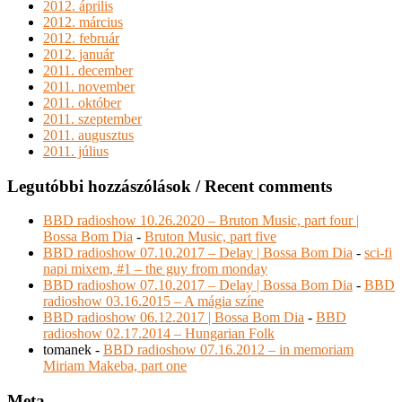
2012. április
2012. március
2012. február
2012. január
2011. december
2011. november
2011. október
2011. szeptember
2011. augusztus
2011. július
Legutóbbi hozzászólások / Recent comments
BBD radioshow 10.26.2020 – Bruton Music, part four |
Bossa Bom Dia
-
Bruton Music, part five
BBD radioshow 07.10.2017 – Delay | Bossa Bom Dia
-
sci-fi
napi mixem, #1 – the guy from monday
BBD radioshow 07.10.2017 – Delay | Bossa Bom Dia
-
BBD
radioshow 03.16.2015 – A mágia színe
BBD radioshow 06.12.2017 | Bossa Bom Dia
-
BBD
radioshow 02.17.2014 – Hungarian Folk
tomanek
-
BBD radioshow 07.16.2012 – in memoriam
Miriam Makeba, part one
Meta