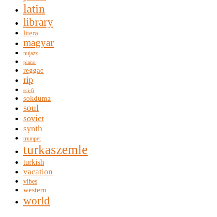
latin
library
litera
magyar
nujazz
piano
reggae
rip
sci-fi
sokduma
soul
soviet
synth
trumpet
turkaszemle
turkish
vacation
vibes
western
world