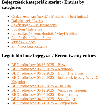
Bejegyzések kategóriák szerint / Entries by
categories
Csak a zene van (mixek) / Music is the best (mixes)
Dalszövegek / Lyrics
Egyéb dolgok / Miscellaneous
Irodalom / Literature
Lemezajánlók, lemezborítók / Vinyl Addiction
Rádióműsor / Radio Show
Videók / Videos
Z – Nincs kategorizálva
Legutóbbi húsz bejegyzés / Recent twenty entries
BBD radioshow 06.16.2025 – Busy
BBD radioshow 06.09.2025 – Kabibobo
BBD radioshow 06.02.2025 – Doin’ The Thing
BBD radioshow 05.26.2025 – Indie rock fejesugrás by DJ
Kisjankó
BBD radioshow 05.19.2025 – The Trip
BBD radioshow 05.12.2025 – Vamos par Georgia
BBD radioshow 05.05.2025 – Recollections
BBD radioshow 04.28.2025 – Soul Finger
BBD radioshow 04.21.2025 – Composition