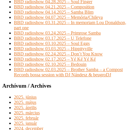
BBD radioshow 04.28.2025 – Soul Finger
BBD radioshow 04.21.2025 – Composition
BBD radioshow 04.14.2025 – Samba Blim
BBD radioshow 04.07.2025 – Memória/Chileya
BBD radioshow 03.31.2025 – In memoriam Lou Donaldson,
part one
BBD radioshow 03.24.2025 – Primrose Samba
BBD radioshow 03.17.2025 – U Telefone
BBD radioshow 03.10.2025 – Soul Eggs
BBD radioshow 03.03.2025 – Hippityville
BBD radioshow 02.24.2025 – Don’t You Know
BBD radioshow 02.17.2025 – Yé Ké Yé Ké
BBD radioshow 02.10.2025 – Bedouin
BBD radioshow 02.03.2025 – Brother Samba – a Compost
Records bossa session with DJ Nándesz & beugroDJ
Archívum / Archives
2025. június
2025. május
2025. április
2025. március
2025. február
2025. január
2024. december