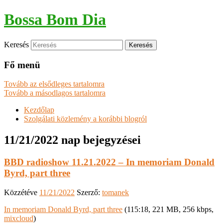
Bossa Bom Dia
Keresés
Fő menü
Tovább az elsődleges tartalomra
Tovább a másodlagos tartalomra
Kezdőlap
Szolgálati közlemény a korábbi blogról
11/21/2022
nap bejegyzései
BBD radioshow 11.21.2022 – In memoriam Donald
Byrd, part three
Közzétéve
11/21/2022
Szerző:
tomanek
In memoriam Donald Byrd, part three
(115:18, 221 MB, 256 kbps,
mixcloud
)