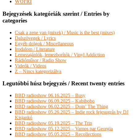
world
Bejegyzések kategóriák szerint / Entries by
categories
Csak a zene van (mixek) / Music is the best (mixes)
Dalszövegek / Lyrics
Egyéb dolgok / Miscellaneous
Irodalom / Literature
Lemezajánlók, lemezborítók / Vinyl Addiction
Rádióműsor / Radio Show
Videók / Videos
Z – Nincs kategorizálva
Legutóbbi húsz bejegyzés / Recent twenty entries
BBD radioshow 06.16.2025 – Busy
BBD radioshow 06.09.2025 – Kabibobo
BBD radioshow 06.02.2025 – Doin’ The Thing
BBD radioshow 05.26.2025 – Indie rock fejesugrás by DJ
Kisjankó
BBD radioshow 05.19.2025 – The Trip
BBD radioshow 05.12.2025 – Vamos par Georgia
BBD radioshow 05.05.2025 – Recollections