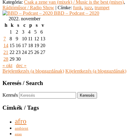
Kategória:
Csak a zene van (mixek) / Music is the best (mixes)
,
Rádióműsor / Radio Show
|
Címke:
funk
,
jazz
,
trumpet
BBD – Podcast – 2020
2022. november
h
k
s
c
p
s
v
1
2
3
4
5
6
7
8
9
10
11
12
13
14
15
16
17
18
19
20
21
22
23
24
25
26
27
28
29
30
« okt
dec »
Bejelentkezés (a bloggazdának)
Kijelentkezés (a bloggazdának)
Keresés / Search
Keresés
Címkék / Tags
afro
ambient
asian