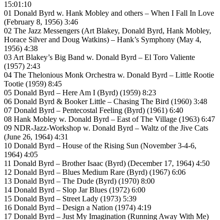
15:01:10
01 Donald Byrd w. Hank Mobley and others – When I Fall In Love
(February 8, 1956) 3:46
02 The Jazz Messengers (Art Blakey, Donald Byrd, Hank Mobley,
Horace Silver and Doug Watkins) – Hank’s Symphony (May 4,
1956) 4:38
03 Art Blakey’s Big Band w. Donald Byrd – El Toro Valiente
(1957) 2:43
04 The Thelonious Monk Orchestra w. Donald Byrd – Little Rootie
Tootie (1959) 8:45
05 Donald Byrd – Here Am I (Byrd) (1959) 8:23
06 Donald Byrd & Booker Little – Chasing The Bird (1960) 3:48
07 Donald Byrd – Pentecostal Feeling (Byrd) (1961) 6:40
08 Hank Mobley w. Donald Byrd – East of The Village (1963) 6:47
09 NDR-Jazz-Workshop w. Donald Byrd – Waltz of the Jive Cats
(June 26, 1964) 4:31
10 Donald Byrd – House of the Rising Sun (November 3-4-6,
1964) 4:05
11 Donald Byrd – Brother Isaac (Byrd) (December 17, 1964) 4:50
12 Donald Byrd – Blues Medium Rare (Byrd) (1967) 6:06
13 Donald Byrd – The Dude (Byrd) (1970) 8:00
14 Donald Byrd – Slop Jar Blues (1972) 6:00
15 Donald Byrd – Street Lady (1973) 5:39
16 Donald Byrd – Design a Nation (1974) 4:19
17 Donald Byrd – Just My Imagination (Running Away With Me)