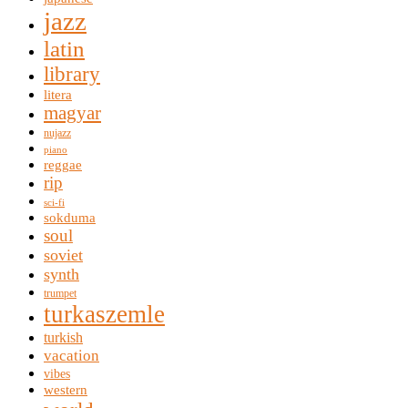
jazz
latin
library
litera
magyar
nujazz
piano
reggae
rip
sci-fi
sokduma
soul
soviet
synth
trumpet
turkaszemle
turkish
vacation
vibes
western