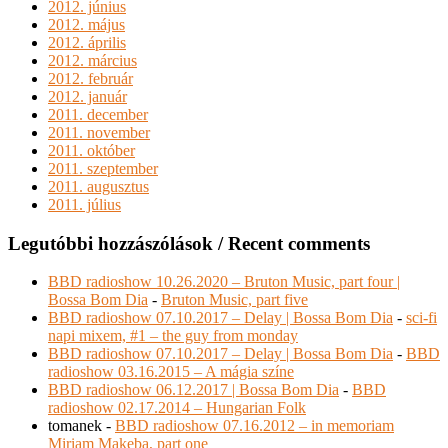
2012. június
2012. május
2012. április
2012. március
2012. február
2012. január
2011. december
2011. november
2011. október
2011. szeptember
2011. augusztus
2011. július
Legutóbbi hozzászólások / Recent comments
BBD radioshow 10.26.2020 – Bruton Music, part four |
Bossa Bom Dia
-
Bruton Music, part five
BBD radioshow 07.10.2017 – Delay | Bossa Bom Dia
-
sci-fi
napi mixem, #1 – the guy from monday
BBD radioshow 07.10.2017 – Delay | Bossa Bom Dia
-
BBD
radioshow 03.16.2015 – A mágia színe
BBD radioshow 06.12.2017 | Bossa Bom Dia
-
BBD
radioshow 02.17.2014 – Hungarian Folk
tomanek
-
BBD radioshow 07.16.2012 – in memoriam
Miriam Makeba, part one