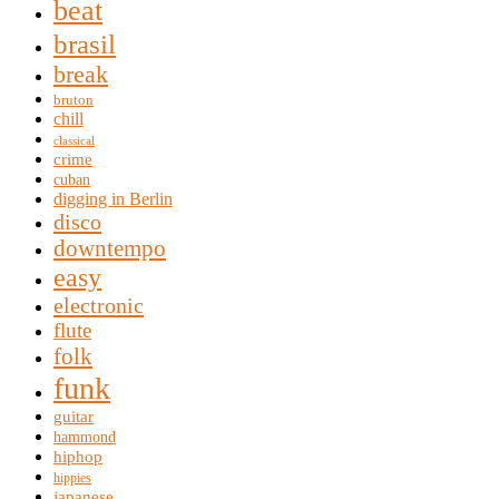
beat
brasil
break
bruton
chill
classical
crime
cuban
digging in Berlin
disco
downtempo
easy
electronic
flute
folk
funk
guitar
hammond
hiphop
hippies
japanese