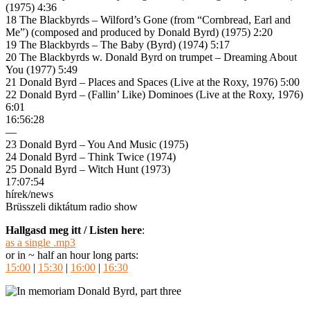
(1975) 4:36
18 The Blackbyrds – Wilford’s Gone (from “Cornbread, Earl and
Me”) (composed and produced by Donald Byrd) (1975) 2:20
19 The Blackbyrds – The Baby (Byrd) (1974) 5:17
20 The Blackbyrds w. Donald Byrd on trumpet – Dreaming About
You (1977) 5:49
21 Donald Byrd – Places and Spaces (Live at the Roxy, 1976) 5:00
22 Donald Byrd – (Fallin’ Like) Dominoes (Live at the Roxy, 1976)
6:01
16:56:28
—
23 Donald Byrd – You And Music (1975)
24 Donald Byrd – Think Twice (1974)
25 Donald Byrd – Witch Hunt (1973)
17:07:54
hírek/news
Brüsszeli diktátum radio show
Hallgasd meg itt / Listen here
:
as a single .mp3
or in ~ half an hour long parts:
15:00
|
15:30
|
16:00
|
16:30