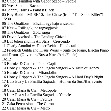
02 Chico Hamilton with Gábor Szabó – People
03 Yves Simon – Raconte-toi
04 Johnny Harris – Paint it Black
05 Roy Budd – M1 SK10: The Chase (from “The Stone Killer”)
15:30
06 The Qualitons – Elszállt egy hajó a szélben
07 Kex – Csillagok, ne ragyogjatok
08 The Qualitons – Zöld sárga
09 David Axelrod – The Leading Citizen
10 Big Julien and his All Stars – Crescendo
11 Charly Antolini w. Dieter Reith – Handicraft
12 Friedrich Gulda and Klaus Weiss – Suite for Piano, Electra Piano
and Drums (Ouverture/Bossa Nova/Aria/Finale)
16:12
13 Burnier & Cartier – Parte Capital
14 Honey Drippers & The Pagelo Singers – A Taste of Honey
15 Burnier & Cartier – Mirandolina
16 Honey Drippers & The Pagelo Singers – A Hard Day’s Night
17 Luiz Eca y La Familia Sagrada – Homen da Suc./Barravento
16:31
18 Cesar Maria & Cia – Metrópole
19 Luiz Eca y La Familia Sagrada – Yemele
20 Cesar Maria & Cia – Fábrica
21 Zaka Percussion – Thé Citron
22 Cesar Maria & Cia – Metró