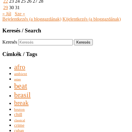
22
23
24
25
26
27
28
29
30
31
« Júl
Sze »
Bejelentkezés (a bloggazdának)
Kijelentkezés (a bloggazdának)
Keresés / Search
Keresés
Címkék / Tags
afro
ambient
asian
beat
brasil
break
bruton
chill
classical
crime
cuban