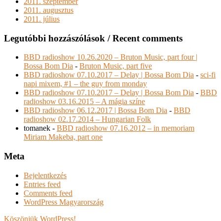
2011. szeptember
2011. augusztus
2011. július
Legutóbbi hozzászólások / Recent comments
BBD radioshow 10.26.2020 – Bruton Music, part four |
Bossa Bom Dia
-
Bruton Music, part five
BBD radioshow 07.10.2017 – Delay | Bossa Bom Dia
-
sci-fi
napi mixem, #1 – the guy from monday
BBD radioshow 07.10.2017 – Delay | Bossa Bom Dia
-
BBD
radioshow 03.16.2015 – A mágia színe
BBD radioshow 06.12.2017 | Bossa Bom Dia
-
BBD
radioshow 02.17.2014 – Hungarian Folk
tomanek
-
BBD radioshow 07.16.2012 – in memoriam
Miriam Makeba, part one
Meta
Bejelentkezés
Entries feed
Comments feed
WordPress Magyarország
Köszönjük WordPress!