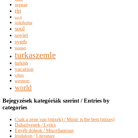
reggae
rip
sci-fi
sokduma
soul
soviet
synth
trumpet
turkaszemle
turkish
vacation
vibes
western
world
Bejegyzések kategóriák szerint / Entries by
categories
Csak a zene van (mixek) / Music is the best (mixes)
Dalszövegek / Lyrics
Egyéb dolgok / Miscellaneous
Irodalom / Literature