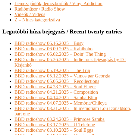
Lemezajánlók, lemezborítók / Vinyl Addiction
Rádióműsor / Radio Show
Videók / Videos
Z – Nincs kategorizálva
Legutóbbi húsz bejegyzés / Recent twenty entries
BBD radioshow 06.16.2025 – Busy
BBD radioshow 06.09.2025 – Kabibobo
BBD radioshow 06.02.2025 – Doin’ The Thing
BBD radioshow 05.26.2025 – Indie rock fejesugrás by DJ
Kisjankó
BBD radioshow 05.19.2025 – The Trip
BBD radioshow 05.12.2025 – Vamos par Georgia
BBD radioshow 05.05.2025 – Recollections
BBD radioshow 04.28.2025 – Soul Finger
BBD radioshow 04.21.2025 – Composition
BBD radioshow 04.14.2025 – Samba Blim
BBD radioshow 04.07.2025 – Memória/Chileya
BBD radioshow 03.31.2025 – In memoriam Lou Donaldson,
part one
BBD radioshow 03.24.2025 – Primrose Samba
BBD radioshow 03.17.2025 – U Telefone
BBD radioshow 03.10.2025 – Soul Eggs