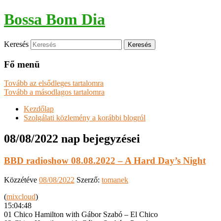
Bossa Bom Dia
Keresés
Fő menü
Tovább az elsődleges tartalomra
Tovább a másodlagos tartalomra
Kezdőlap
Szolgálati közlemény a korábbi blogról
08/08/2022
nap bejegyzései
BBD radioshow 08.08.2022 – A Hard Day’s Night
Közzétéve
08/08/2022
Szerző:
tomanek
(
mixcloud
)
15:04:48
01 Chico Hamilton with Gábor Szabó – El Chico