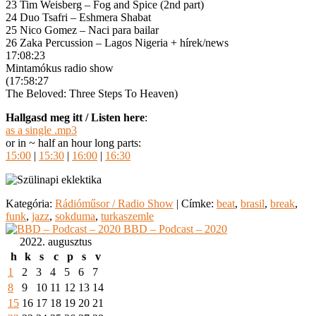
23 Tim Weisberg – Fog and Spice (2nd part)
24 Duo Tsafri – Eshmera Shabat
25 Nico Gomez – Naci para bailar
26 Zaka Percussion – Lagos Nigeria + hírek/news
17:08:23
Mintamókus radio show
(17:58:27
The Beloved: Three Steps To Heaven)
Hallgasd meg itt / Listen here
:
as a single .mp3
or in ~ half an hour long parts:
15:00
|
15:30
|
16:00
|
16:30
Kategória:
Rádióműsor / Radio Show
|
Címke:
beat
,
brasil
,
break
,
funk
,
jazz
,
sokduma
,
turkaszemle
BBD – Podcast – 2020
2022. augusztus
h
k
s
c
p
s
v
1
2
3
4
5
6
7
8
9
10
11
12
13
14
15
16
17
18
19
20
21