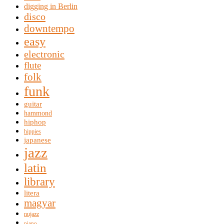
digging in Berlin
disco
downtempo
easy
electronic
flute
folk
funk
guitar
hammond
hiphop
hippies
japanese
jazz
latin
library
litera
magyar
nujazz
piano