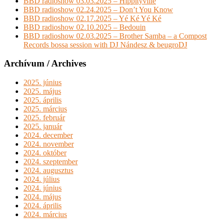
BBD radioshow 03.03.2025 – Hippityville
BBD radioshow 02.24.2025 – Don’t You Know
BBD radioshow 02.17.2025 – Yé Ké Yé Ké
BBD radioshow 02.10.2025 – Bedouin
BBD radioshow 02.03.2025 – Brother Samba – a Compost
Records bossa session with DJ Nándesz & beugroDJ
Archívum / Archives
2025. június
2025. május
2025. április
2025. március
2025. február
2025. január
2024. december
2024. november
2024. október
2024. szeptember
2024. augusztus
2024. július
2024. június
2024. május
2024. április
2024. március