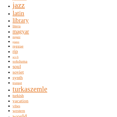
jazz
latin
library
litera
magyar
nujazz
piano
reggae
rip
sci-fi
sokduma
soul
soviet
synth
trumpet
turkaszemle
turkish
vacation
vibes
western
world