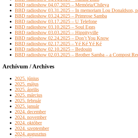
BBD radioshow 04.07.2025 – Memória/Chileya
BBD radioshow 03.31.2025 – In memoriam Lou Donaldson, pa
BBD radioshow 03.24.2025 – Primrose Samba
BBD radioshow 03.17.2025 – U Telefone
BBD radioshow 03.10.2025 – Soul Eggs
BBD radioshow 03.03.2025 – Hippityville
BBD radioshow 02.24.2025 – Don’t You Know
BBD radioshow 02.17.2025 – Yé Ké Yé Ké
BBD radioshow 02.10.2025 – Bedouin
BBD radioshow 02.03.2025 – Brother Samba – a Compost Rec
Archívum / Archives
2025. június
2025. május
2025. április
2025. március
2025. február
2025. január
2024. december
2024. november
2024. október
2024. szeptember
2024. augusztus