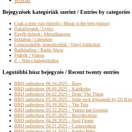
Bejegyzések kategóriák szerint / Entries by categories
Csak a zene van (mixek) / Music is the best (mixes)
Dalszövegek / Lyrics
Egyéb dolgok / Miscellaneous
Irodalom / Literature
Lemezajánlók, lemezborítók / Vinyl Addiction
Rádióműsor / Radio Show
Videók / Videos
Z – Nincs kategorizálva
Legutóbbi húsz bejegyzés / Recent twenty entries
BBD radioshow 06.16.2025 – Busy
BBD radioshow 06.09.2025 – Kabibobo
BBD radioshow 06.02.2025 – Doin’ The Thing
BBD radioshow 05.26.2025 – Indie rock fejesugrás by DJ Kis
BBD radioshow 05.19.2025 – The Trip
BBD radioshow 05.12.2025 – Vamos par Georgia
BBD radioshow 05.05.2025 – Recollections
BBD radioshow 04.28.2025 – Soul Finger
BBD radioshow 04.21.2025 – Composition
BBD radioshow 04.14.2025 – Samba Blim