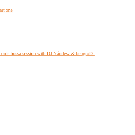
rt one
ords bossa session with DJ Nándesz & beugroDJ