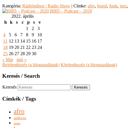
Kategória:
Rádióműsor / Radio Show
|
Címke:
afro
,
brasil
,
funk
,
jazz
BBD – Podcast – 2020
2022. április
h
k
s
c
p
s
v
1
2
3
4
5
6
7
8
9
10
11
12
13
14
15
16
17
18
19
20
21
22
23
24
25
26
27
28
29
30
« Már
máj »
Bejelentkezés (a bloggazdának)
Kijelentkezés (a bloggazdának)
Keresés / Search
Keresés
Címkék / Tags
afro
ambient
asian