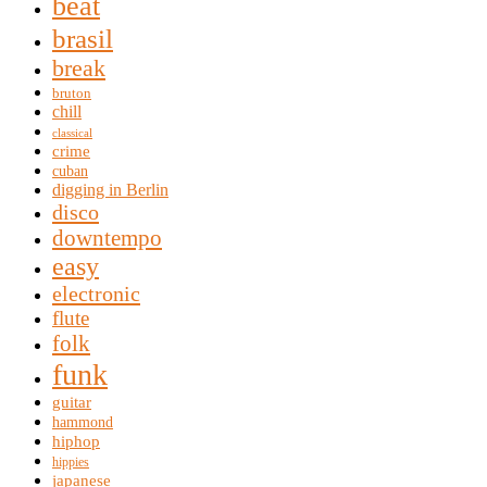
beat
brasil
break
bruton
chill
classical
crime
cuban
digging in Berlin
disco
downtempo
easy
electronic
flute
folk
funk
guitar
hammond
hiphop
hippies
japanese