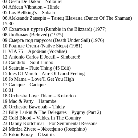
03 Gëstu De Dakar – Ndlourel
04 African Vibration – Hinde
05 Los Bellking’s – Sabata
06 Aleksandr Zatsepin – Танец Шамана (Dance Of The Shaman)
15:30
07 Схватка в пурге (Rumble in the Blizzard) (1977)
08 Любимая (Beloved) (1975)
09 Смерть под парусом (Death Under Sail) (1976)
10 Родные Степи (Native Steps) (1981)
11 VIA 75 – Аробная (Vocalise)
12 Antonio Carlos E Jocafi – Simbarerê
13 Candido – Soul Limbo
14 Seatrain – Flute Thing (45 Edit)
15 Ides Of March – Aire Of Good Feeling
16 Jo Mama – Love’ll Get You High
17 Cacique – Cacique
16:01
18 Orchestra Laye Thiam – Kokorico
19 Mac & Party – Harambe
20 Orchestre Bawobab – Thiely
21 Billy Larkin & The Delegates – Pygmy (Part 2)
22 Cold Blood – Valdez In The Country
23 Danny Kortchmar – For Sentimental Reasons
24 Mirdza Zīvere – Жозефино (Josephino)
25 Erkin Koray – Öksürük