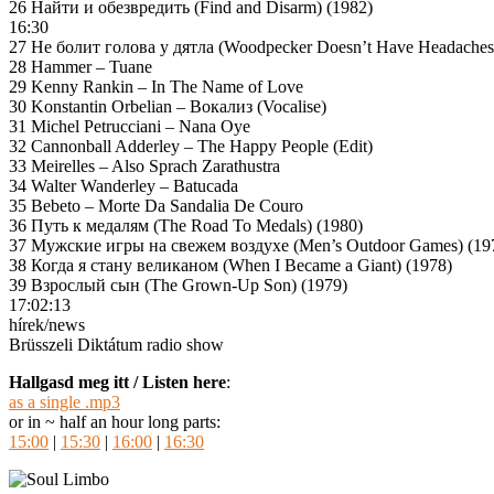
26 Найти и обезвредить (Find and Disarm) (1982)
16:30
27 Не болит голова у дятла (Woodpecker Doesn’t Have Headaches
28 Hammer – Tuane
29 Kenny Rankin – In The Name of Love
30 Konstantin Orbelian – Вокализ (Vocalise)
31 Michel Petrucciani – Nana Oye
32 Cannonball Adderley – The Happy People (Edit)
33 Meirelles – Also Sprach Zarathustra
34 Walter Wanderley – Batucada
35 Bebeto – Morte Da Sandalia De Couro
36 Путь к медалям (The Road To Medals) (1980)
37 Мужские игры на свежем воздухе (Men’s Outdoor Games) (19
38 Когда я стану великаном (When I Became a Giant) (1978)
39 Взрослый сын (The Grown-Up Son) (1979)
17:02:13
hírek/news
Brüsszeli Diktátum radio show
Hallgasd meg itt / Listen here
:
as a single .mp3
or in ~ half an hour long parts:
15:00
|
15:30
|
16:00
|
16:30