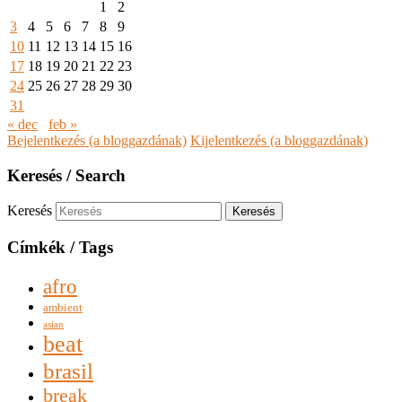
1
2
3
4
5
6
7
8
9
10
11
12
13
14
15
16
17
18
19
20
21
22
23
24
25
26
27
28
29
30
31
« dec
feb »
Bejelentkezés (a bloggazdának)
Kijelentkezés (a bloggazdának)
Keresés / Search
Keresés
Címkék / Tags
afro
ambient
asian
beat
brasil
break