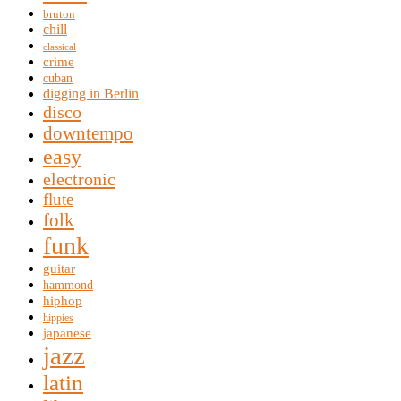
bruton
chill
classical
crime
cuban
digging in Berlin
disco
downtempo
easy
electronic
flute
folk
funk
guitar
hammond
hiphop
hippies
japanese
jazz
latin