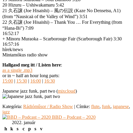
20 Hizuru – Ushiwakamaru 5:42
21 久石譲 (Joe Hisaishi) – 風の伝説 (Kaze No Densetsu, A1)
(from “Nausicaä of the Valley of Wind”) 3:51
22 久石譲 (Joe Hisaishi) – Thank You … For Everything (from
“Hana-Bi”) 7:09
16:52:17
+ Minoru Muraoka – Scarborouge Fair (Scarborough Fair) 3:30
16:57:16
hírek/news
Mintamókus radio show
Hallgasd meg itt / Listen here
:
as a single .mp3
or in ~ half an hour long parts:
15:00
|
15:30
|
16:00
|
16:30
Japanese jazz funk, part two (
mixcloud
)
Kategória:
Rádióműsor / Radio Show
|
Címke:
flute
,
funk
,
japanese
,
jazz
BBD – Podcast – 2020
2022. január
h
k
s
c
p
s
v