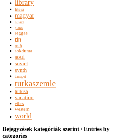
library
litera
magyar
nujazz
piano
reggae
rip
sci-fi
sokduma
soul
soviet
synth
trumpet
turkaszemle
turkish
vacation
vibes
western
world
Bejegyzések kategóriák szerint / Entries by
categories