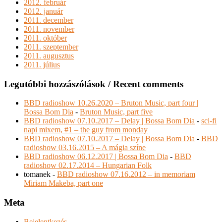
2012. február
2012. január
2011. december
2011. november
2011. október
2011. szeptember
2011. augusztus
2011. július
Legutóbbi hozzászólások / Recent comments
BBD radioshow 10.26.2020 – Bruton Music, part four |
Bossa Bom Dia
-
Bruton Music, part five
BBD radioshow 07.10.2017 – Delay | Bossa Bom Dia
-
sci-fi
napi mixem, #1 – the guy from monday
BBD radioshow 07.10.2017 – Delay | Bossa Bom Dia
-
BBD
radioshow 03.16.2015 – A mágia színe
BBD radioshow 06.12.2017 | Bossa Bom Dia
-
BBD
radioshow 02.17.2014 – Hungarian Folk
tomanek
-
BBD radioshow 07.16.2012 – in memoriam
Miriam Makeba, part one
Meta
Bejelentkezés