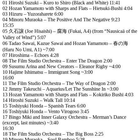
01 Hiroshi Suzuki – Kuro to Shiro (Black and White) 11:41
02 Hozan Yamamoto with Sharps and Flats – Hietsuki-Bushi 4:04
03 Hizuru – Yuzoraharete 6:00
04 Minoru Muraoka – The Positive And The Negative 9:23
15:35
05 久石譲 (Joe Hisaishi) – 腐海 (Fukai, A4) (from “Nausicaä of the
Valley of Wind”) 5:07
06 Tadao Sawai, Kazue Sawai and Hozan Yamamoto – 春の海
(Haru No Umi, A1) ~7:00
07 Hiroshima – Echoes 4:28
08 The Film Studio Orchestra – Enter The Dragon 2:00
09 Susumu Arina and New Creators – Eleanor Rigby ~4:00
10 Hajime Ishimatsu – Immigrant Song ~3:00
16:00
11 The Film Studio Orchestra – The Way of Dragon 2:00
12 Jimmy Takeuchi – Aquarius/Let The Sunshine In ~3:00
13 Hozan Yamamoto with Sharps and Flats – Kokiriko Bushi 4:03
14 Hiroshi Suzuki – Walk Tall 10:14
15 Toshiyuki Honda – Spanish Tears 6:00
16 Toshiyuki Honda – Vento Virogoso 3:45
17 Bingo Miki and Inner Galaxy Orchestra – Merman’s Dance
(excerpt, last minutes) ~3:40
16:30
18 The Film Studio Orchestra – The Big Boss 2:25
19 Minoru Muraoka – Soul Bamboo 5:28