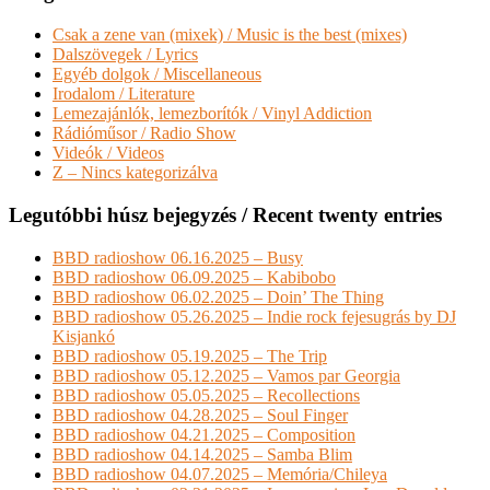
Csak a zene van (mixek) / Music is the best (mixes)
Dalszövegek / Lyrics
Egyéb dolgok / Miscellaneous
Irodalom / Literature
Lemezajánlók, lemezborítók / Vinyl Addiction
Rádióműsor / Radio Show
Videók / Videos
Z – Nincs kategorizálva
Legutóbbi húsz bejegyzés / Recent twenty entries
BBD radioshow 06.16.2025 – Busy
BBD radioshow 06.09.2025 – Kabibobo
BBD radioshow 06.02.2025 – Doin’ The Thing
BBD radioshow 05.26.2025 – Indie rock fejesugrás by DJ
Kisjankó
BBD radioshow 05.19.2025 – The Trip
BBD radioshow 05.12.2025 – Vamos par Georgia
BBD radioshow 05.05.2025 – Recollections
BBD radioshow 04.28.2025 – Soul Finger
BBD radioshow 04.21.2025 – Composition
BBD radioshow 04.14.2025 – Samba Blim
BBD radioshow 04.07.2025 – Memória/Chileya