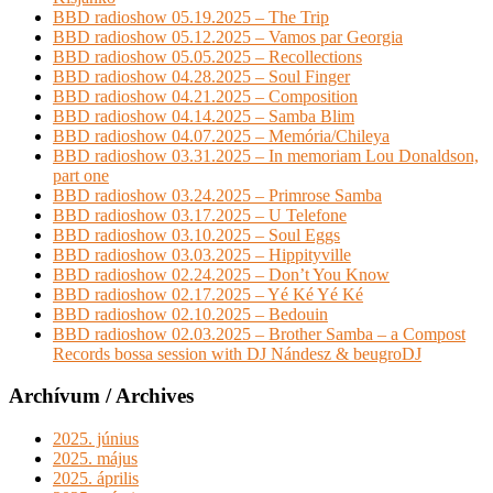
BBD radioshow 05.19.2025 – The Trip
BBD radioshow 05.12.2025 – Vamos par Georgia
BBD radioshow 05.05.2025 – Recollections
BBD radioshow 04.28.2025 – Soul Finger
BBD radioshow 04.21.2025 – Composition
BBD radioshow 04.14.2025 – Samba Blim
BBD radioshow 04.07.2025 – Memória/Chileya
BBD radioshow 03.31.2025 – In memoriam Lou Donaldson,
part one
BBD radioshow 03.24.2025 – Primrose Samba
BBD radioshow 03.17.2025 – U Telefone
BBD radioshow 03.10.2025 – Soul Eggs
BBD radioshow 03.03.2025 – Hippityville
BBD radioshow 02.24.2025 – Don’t You Know
BBD radioshow 02.17.2025 – Yé Ké Yé Ké
BBD radioshow 02.10.2025 – Bedouin
BBD radioshow 02.03.2025 – Brother Samba – a Compost
Records bossa session with DJ Nándesz & beugroDJ
Archívum / Archives
2025. június
2025. május
2025. április