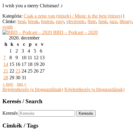
I wish you a merry Chrismas! ♪
Kategória:
Csak a zene van (mixek) / Music is the best (mixes)
|
Címke:
beat
,
break
,
bruton
,
easy
,
electronic
,
flute
,
funk
,
jazz
,
library
,
synth
BBD – Podcast – 2020
2020. december
h
k
s
c
p
s
v
1
2
3
4
5
6
7
8
9
10
11
12
13
14
15
16
17
18
19
20
21
22
23
24
25
26
27
28
29
30
31
« nov
jan »
Bejelentkezés (a bloggazdának)
Kijelentkezés (a bloggazdának)
Keresés / Search
Keresés
Címkék / Tags