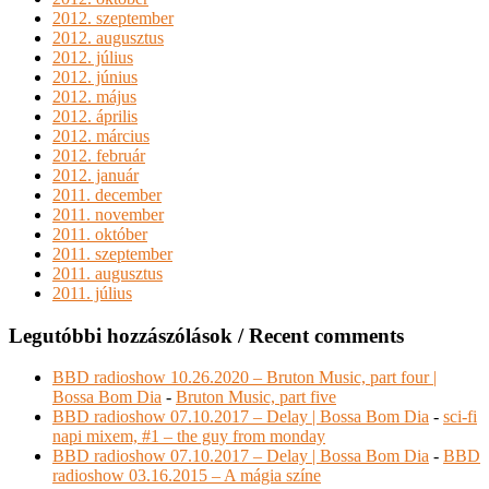
2012. szeptember
2012. augusztus
2012. július
2012. június
2012. május
2012. április
2012. március
2012. február
2012. január
2011. december
2011. november
2011. október
2011. szeptember
2011. augusztus
2011. július
Legutóbbi hozzászólások / Recent comments
BBD radioshow 10.26.2020 – Bruton Music, part four |
Bossa Bom Dia
-
Bruton Music, part five
BBD radioshow 07.10.2017 – Delay | Bossa Bom Dia
-
sci-fi
napi mixem, #1 – the guy from monday
BBD radioshow 07.10.2017 – Delay | Bossa Bom Dia
-
BBD
radioshow 03.16.2015 – A mágia színe