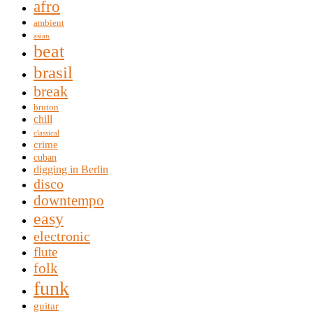
afro
ambient
asian
beat
brasil
break
bruton
chill
classical
crime
cuban
digging in Berlin
disco
downtempo
easy
electronic
flute
folk
funk
guitar