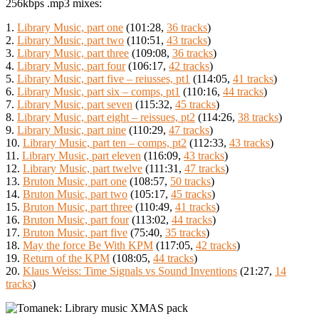
256kbps .mp3 mixes:
1.
Library Music, part one
(101:28,
36 tracks
)
2.
Library Music, part two
(110:51,
43 tracks
)
3.
Library Music, part three
(109:08,
36 tracks
)
4.
Library Music, part four
(106:17,
42 tracks
)
5.
Library Music, part five – reiusses, pt1
(114:05,
41 tracks
)
6.
Library Music, part six – comps, pt1
(110:16,
44 tracks
)
7.
Library Music, part seven
(115:32,
45 tracks
)
8.
Library Music, part eight – reissues, pt2
(114:26,
38 tracks
)
9.
Library Music, part nine
(110:29,
47 tracks
)
10.
Library Music, part ten – comps, pt2
(112:33,
43 tracks
)
11.
Library Music, part eleven
(116:09,
43 tracks
)
12.
Library Music, part twelve
(111:31,
47 tracks
)
13.
Bruton Music, part one
(108:57,
50 tracks
)
14.
Bruton Music, part two
(105:17,
45 tracks
)
15.
Bruton Music, part three
(110:49,
41 tracks
)
16.
Bruton Music, part four
(113:02,
44 tracks
)
17.
Bruton Music, part five
(75:40,
35 tracks
)
18.
May the force Be With KPM
(117:05,
42 tracks
)
19.
Return of the KPM
(108:05,
44 tracks
)
20.
Klaus Weiss: Time Signals vs Sound Inventions
(21:27,
14
tracks
)