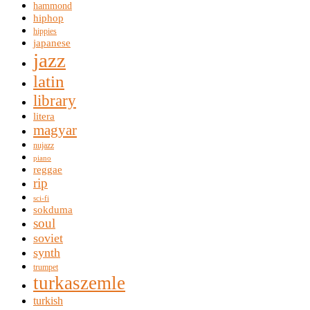
hammond
hiphop
hippies
japanese
jazz
latin
library
litera
magyar
nujazz
piano
reggae
rip
sci-fi
sokduma
soul
soviet
synth
trumpet
turkaszemle
turkish