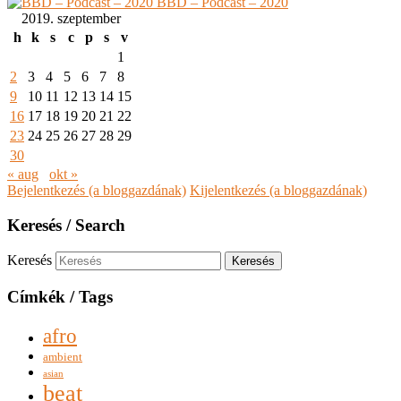
BBD – Podcast – 2020
2019. szeptember
h
k
s
c
p
s
v
1
2
3
4
5
6
7
8
9
10
11
12
13
14
15
16
17
18
19
20
21
22
23
24
25
26
27
28
29
30
« aug
okt »
Bejelentkezés (a bloggazdának)
Kijelentkezés (a bloggazdának)
Keresés / Search
Keresés
Címkék / Tags
afro
ambient
asian
beat