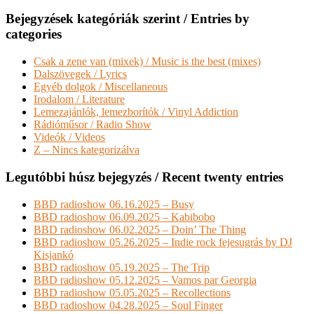
Bejegyzések kategóriák szerint / Entries by
categories
Csak a zene van (mixek) / Music is the best (mixes)
Dalszövegek / Lyrics
Egyéb dolgok / Miscellaneous
Irodalom / Literature
Lemezajánlók, lemezborítók / Vinyl Addiction
Rádióműsor / Radio Show
Videók / Videos
Z – Nincs kategorizálva
Legutóbbi húsz bejegyzés / Recent twenty entries
BBD radioshow 06.16.2025 – Busy
BBD radioshow 06.09.2025 – Kabibobo
BBD radioshow 06.02.2025 – Doin’ The Thing
BBD radioshow 05.26.2025 – Indie rock fejesugrás by DJ
Kisjankó
BBD radioshow 05.19.2025 – The Trip
BBD radioshow 05.12.2025 – Vamos par Georgia
BBD radioshow 05.05.2025 – Recollections
BBD radioshow 04.28.2025 – Soul Finger