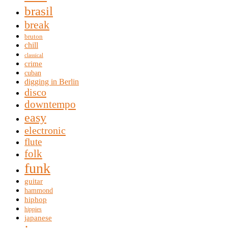
brasil
break
bruton
chill
classical
crime
cuban
digging in Berlin
disco
downtempo
easy
electronic
flute
folk
funk
guitar
hammond
hiphop
hippies
japanese