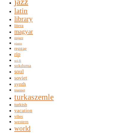
jazz
latin
library
litera
magyar
nujazz
piano
reggae
rip
sci-fi
sokduma
soul
soviet
synth
trumpet
turkaszemle
turkish
vacation
vibes
western
world