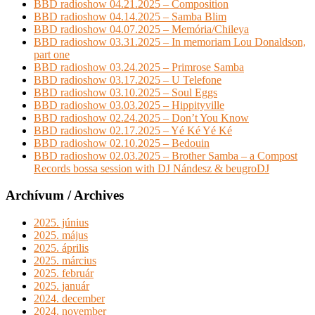
BBD radioshow 04.21.2025 – Composition
BBD radioshow 04.14.2025 – Samba Blim
BBD radioshow 04.07.2025 – Memória/Chileya
BBD radioshow 03.31.2025 – In memoriam Lou Donaldson,
part one
BBD radioshow 03.24.2025 – Primrose Samba
BBD radioshow 03.17.2025 – U Telefone
BBD radioshow 03.10.2025 – Soul Eggs
BBD radioshow 03.03.2025 – Hippityville
BBD radioshow 02.24.2025 – Don’t You Know
BBD radioshow 02.17.2025 – Yé Ké Yé Ké
BBD radioshow 02.10.2025 – Bedouin
BBD radioshow 02.03.2025 – Brother Samba – a Compost
Records bossa session with DJ Nándesz & beugroDJ
Archívum / Archives
2025. június
2025. május
2025. április
2025. március
2025. február
2025. január
2024. december
2024. november