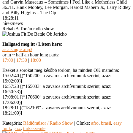
and Garvin Masseaux – Sometimes I Feel Like a Motherless Child
36./11. Hank Mobley, Lee Morgan, Harold Mabern Jr., Larry Ridley
and Billy Higgins – The Dip
18:28:11
hírek/news
Rehab A Tortán radio show
Hallgasd meg itt / Listen here
:
as a single .mp3
or in ~ half an hour long parts:
17:00
|
17:30
|
18:00
Ezeket a sorokat meg később törlöm, ha minden OK maradna:
15:02:40 [(“150200″ a zavaros archívumunk szerint, azaz:
15:02:00)]
16:57:23 [(“165033″ a zavaros archívumunk szerint, azaz:
16:50:33)]
17:08:01 [(“170600″ a zavaros archívumunk szerint, azaz:
17:06:00)]
18:28:11 [(“182109″ a zavaros archívumunk szerint, azaz:
18:21:09)]
Kategória:
Rádióműsor / Radio Show
|
Címke:
afro
,
brasil
,
easy
,
funk
,
jazz
,
turkaszemle