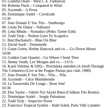
03. Grateful Dead – West L.A. Fadeaway
04. Roberta Flack – Compared to What
05. Azymuth – A Presa
06. Dominique André – Cavalcade
15:30
07. Joao Donato E Seu Trio – Sambongo
08. Gëstu De Dakar – Ndlourel
09. Letta Mbulu – Nomalizo (Petko Turner Edit)
10. Todd Terje – Preben Goes To Acapulco
11. Burt Bacharach – Blue On Blue
12. David Snell – Demoiselle
13. Grant Green, Herbie Hancock and co. – Go Down Moses
16:00
14. Golden Gate Quartet – Go Where I Send Thee
15. Jimmy Smith, Lee Morgan and co. – J.O.S.
16. Karel Velebny & SHQ – Procházka staletími (A Stroll Through
The Centuries) (Live at the Prague Parnas jazz club, 1980)
17. Joao Donato E Seu Trio – Nôa… Nôa
18. Azymuth – Circo Marimbondo
19. Le Saourouba De Louga – Bour Siné
16:30
20. Ebo Taylor – Odofo Nyi Akyiri Biara (Chillum Trio Remix)
21. Dominique André – Jungle Pulsations
22. Todd Terje – Inspector Norse
23. Francisco Tropical Systèm – Haïti Soleil, Paris Ville Lumière