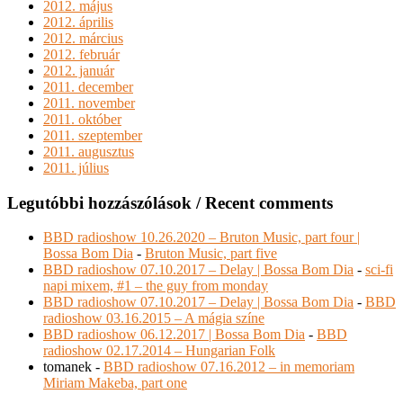
2012. május
2012. április
2012. március
2012. február
2012. január
2011. december
2011. november
2011. október
2011. szeptember
2011. augusztus
2011. július
Legutóbbi hozzászólások / Recent comments
BBD radioshow 10.26.2020 – Bruton Music, part four |
Bossa Bom Dia
-
Bruton Music, part five
BBD radioshow 07.10.2017 – Delay | Bossa Bom Dia
-
sci-fi
napi mixem, #1 – the guy from monday
BBD radioshow 07.10.2017 – Delay | Bossa Bom Dia
-
BBD
radioshow 03.16.2015 – A mágia színe
BBD radioshow 06.12.2017 | Bossa Bom Dia
-
BBD
radioshow 02.17.2014 – Hungarian Folk
tomanek
-
BBD radioshow 07.16.2012 – in memoriam
Miriam Makeba, part one