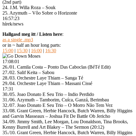
(2nd part)
24. J.M. Willa Roza – Souk
25. Azymuth – Vôo Sobre o Horizonte
16:57:23
hírek/news
Hallgasd meg itt / Listen here
:
as a single .mp3
or in ~ half an hour long parts:
15:00
|
15:30
|
16:00
|
16:30
17:08:01
26./01. Camila Costa – Ponto Das Caboclas (BéTé Edit)
27./02. Salif Keita – Sabou
28./03. Orchestre Laye Thiam – Sanga Té
29./04. Orchestre Laye Thiam – Massani Cissé
17:31
30./05. Joao Donato E Seu Trio – Indio Perdido
31./06. Azymuth – Tamborim, Cuíca, Ganzá, Berimbau
32./07. Joao Donato E Seu Trio – O Morro Não Tem Vez
33./08. Grant Green, Herbie Hancock, Butch Warren, Billy Higgins
and Garvin Masseaux – Joshua Fit De Battle Ob Jericho
34./09. Jimmy Smith, Lee Morgan, Lou Donaldson, Tina Brooks,
Kenny Burrell and Art Blakey – The Sermon (20:12)
35./10. Grant Green, Herbie Hancock, Butch Warren, Billy Higgins