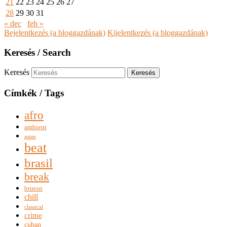
21
22
23
24
25
26
27
28
29
30
31
« dec
feb »
Bejelentkezés (a bloggazdának)
Kijelentkezés (a bloggazdának)
Keresés / Search
Keresés
Címkék / Tags
afro
ambient
asian
beat
brasil
break
bruton
chill
classical
crime
cuban