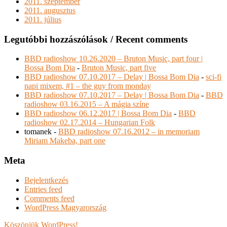
2011. szeptember
2011. augusztus
2011. július
Legutóbbi hozzászólások / Recent comments
BBD radioshow 10.26.2020 – Bruton Music, part four |
Bossa Bom Dia
-
Bruton Music, part five
BBD radioshow 07.10.2017 – Delay | Bossa Bom Dia
-
sci-fi
napi mixem, #1 – the guy from monday
BBD radioshow 07.10.2017 – Delay | Bossa Bom Dia
-
BBD
radioshow 03.16.2015 – A mágia színe
BBD radioshow 06.12.2017 | Bossa Bom Dia
-
BBD
radioshow 02.17.2014 – Hungarian Folk
tomanek
-
BBD radioshow 07.16.2012 – in memoriam
Miriam Makeba, part one
Meta
Bejelentkezés
Entries feed
Comments feed
WordPress Magyarország
Köszönjük WordPress!