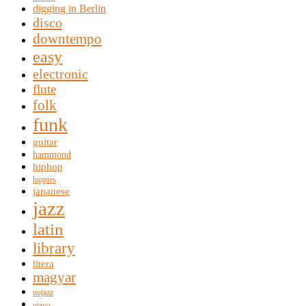
digging in Berlin
disco
downtempo
easy
electronic
flute
folk
funk
guitar
hammond
hiphop
hippies
japanese
jazz
latin
library
litera
magyar
nujazz
piano