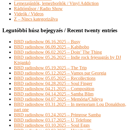
Lemezajánlók, lemezborítók / Vinyl Addiction
Rádióműsor / Radio Show
Videók / Videos
Z – Nincs kategorizálva
Legutóbbi húsz bejegyzés / Recent twenty entries
BBD radioshow 06.16.2025 – Busy
BBD radioshow 06.09.2025 – Kabibobo
BBD radioshow 06.02.2025 – Doin’ The Thing
BBD radioshow 05.26.2025 – Indie rock fejesugrás by DJ
Kisjankó
BBD radioshow 05.19.2025 – The Trip
BBD radioshow 05.12.2025 – Vamos par Georgia
BBD radioshow 05.05.2025 – Recollections
BBD radioshow 04.28.2025 – Soul Finger
BBD radioshow 04.21.2025 – Composition
BBD radioshow 04.14.2025 – Samba Blim
BBD radioshow 04.07.2025 – Memória/Chileya
BBD radioshow 03.31.2025 – In memoriam Lou Donaldson,
part one
BBD radioshow 03.24.2025 – Primrose Samba
BBD radioshow 03.17.2025 – U Telefone
BBD radioshow 03.10.2025 – Soul Eggs