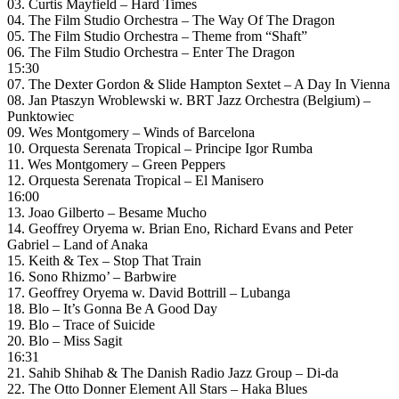
03. Curtis Mayfield – Hard Times
04. The Film Studio Orchestra – The Way Of The Dragon
05. The Film Studio Orchestra – Theme from “Shaft”
06. The Film Studio Orchestra – Enter The Dragon
15:30
07. The Dexter Gordon & Slide Hampton Sextet – A Day In Vienna
08. Jan Ptaszyn Wroblewski w. BRT Jazz Orchestra (Belgium) –
Punktowiec
09. Wes Montgomery – Winds of Barcelona
10. Orquesta Serenata Tropical – Principe Igor Rumba
11. Wes Montgomery – Green Peppers
12. Orquesta Serenata Tropical – El Manisero
16:00
13. Joao Gilberto – Besame Mucho
14. Geoffrey Oryema w. Brian Eno, Richard Evans and Peter
Gabriel – Land of Anaka
15. Keith & Tex – Stop That Train
16. Sono Rhizmo’ – Barbwire
17. Geoffrey Oryema w. David Bottrill – Lubanga
18. Blo – It’s Gonna Be A Good Day
19. Blo – Trace of Suicide
20. Blo – Miss Sagit
16:31
21. Sahib Shihab & The Danish Radio Jazz Group – Di-da
22. The Otto Donner Element All Stars – Haka Blues