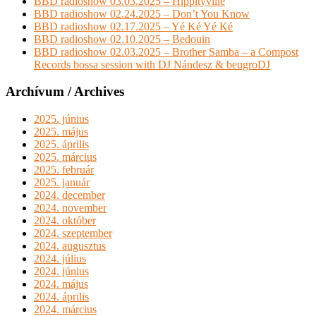
BBD radioshow 03.03.2025 – Hippityville
BBD radioshow 02.24.2025 – Don’t You Know
BBD radioshow 02.17.2025 – Yé Ké Yé Ké
BBD radioshow 02.10.2025 – Bedouin
BBD radioshow 02.03.2025 – Brother Samba – a Compost
Records bossa session with DJ Nándesz & beugroDJ
Archívum / Archives
2025. június
2025. május
2025. április
2025. március
2025. február
2025. január
2024. december
2024. november
2024. október
2024. szeptember
2024. augusztus
2024. július
2024. június
2024. május
2024. április
2024. március