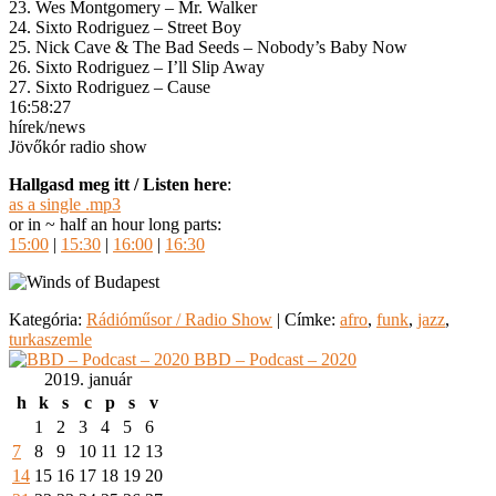
23. Wes Montgomery – Mr. Walker
24. Sixto Rodriguez – Street Boy
25. Nick Cave & The Bad Seeds – Nobody’s Baby Now
26. Sixto Rodriguez – I’ll Slip Away
27. Sixto Rodriguez – Cause
16:58:27
hírek/news
Jövőkór radio show
Hallgasd meg itt / Listen here
:
as a single .mp3
or in ~ half an hour long parts:
15:00
|
15:30
|
16:00
|
16:30
Kategória:
Rádióműsor / Radio Show
|
Címke:
afro
,
funk
,
jazz
,
turkaszemle
BBD – Podcast – 2020
2019. január
h
k
s
c
p
s
v
1
2
3
4
5
6
7
8
9
10
11
12
13
14
15
16
17
18
19
20