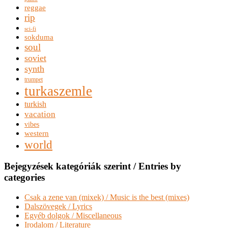
reggae
rip
sci-fi
sokduma
soul
soviet
synth
trumpet
turkaszemle
turkish
vacation
vibes
western
world
Bejegyzések kategóriák szerint / Entries by
categories
Csak a zene van (mixek) / Music is the best (mixes)
Dalszövegek / Lyrics
Egyéb dolgok / Miscellaneous
Irodalom / Literature